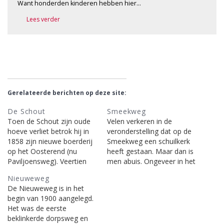
Want honderden kinderen hebben hier…
Lees verder
Gerelateerde berichten op deze site:
De Schout
Smeekweg
Toen de Schout zijn oude
Velen verkeren in de
hoeve verliet betrok hij in
veronderstelling dat op de
1858 zijn nieuwe boerderij
Smeekweg een schuilkerk
op het Oosterend (nu
heeft gestaan. Maar dan is
Paviljoensweg). Veertien
men abuis. Ongeveer in het
jaren later brandde deze
midden van de 18de eeuw
Nieuweweg
behuizing tot de grond toe
werd de geloofsvrijheid
De Nieuweweg is in het
af. De zoon van de Schout,
soepeler en kregen de
begin van 1900 aangelegd.
Teus, bleef niet bij de
Laarders van de Staten
Het was de eerste
pakken neerzitten en liet
toestemming - waar nu de
beklinkerde dorpsweg en
zich een nieuwe hoeve
Smeekweg is - een