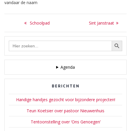
vandaar de naam
bouwen, die,…
NOODKERK te bouwen.
Nieuweweg. Doordat het
Dus…
Gemeentehuisje dat op de
Bericht
grond stond waar aan de
Previous
Next
Schoolpad
Sint Janstraat
Brinkzijde de Nieuweweg
navigatie
post:
post:
begint was gesloopt, kwam
de opening vrij voor de
Zoekknop
Zoek
toekomstige straat. De
naar:
gehele omrek, nu
bevattend…
Agenda
BERICHTEN
Handige handjes gezocht voor bijzondere projecten!
Teun Koetsier over pastoor Nieuwenhuis
Tentoonstelling over ‘Ons Genoegen’