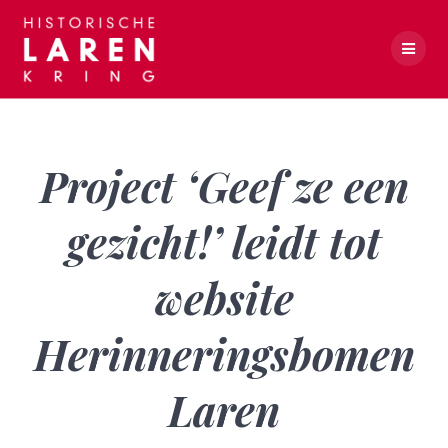
Skip
to
content
Project ‘Geef ze een gezicht!’ leidt tot website Herinneringsbomen Laren
Project ‘Geef ze een
gezicht!’ leidt tot
website
Herinneringsbomen
Laren