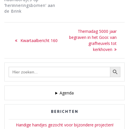
‘herinneringsbomen’ aan
de Brink
Bericht
Next
Themadag 5000 jaar
navigatie
post:
begraven in het Gooi: van
Previous
Kwartaalbericht 160
grafheuvels tot
post:
kerkhoven
Zoekknop
Zoek
naar:
Agenda
BERICHTEN
Handige handjes gezocht voor bijzondere projecten!