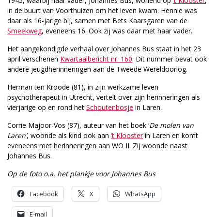
1945, waarbij haar vader, Johannes Bus, wonend op
’t Klooster
,
in de buurt van Voorthuizen om het leven kwam. Hennie was
daar als 16-jarige bij, samen met Bets Kaarsgaren van de
Smeekweg
, eveneens 16. Ook zij was daar met haar vader.
Het aangekondigde verhaal over Johannes Bus staat in het 23
april verschenen
Kwartaalbericht nr. 160
. Dit nummer bevat ook
andere jeugdherinneringen aan de Tweede Wereldoorlog.
Herman ten Kroode (81), in zijn werkzame leven
psychotherapeut in Utrecht, vertelt over zijn herinneringen als
vierjarige op en rond het
Schoutenbosje
in Laren.
Corrie Majoor-Vos (87), auteur van het boek ‘
De molen van
Laren’
, woonde als kind ook aan
’t Klooster
in Laren en komt
eveneens met herinneringen aan WO II. Zij woonde naast
Johannes Bus.
Op de foto o.a. het plankje voor Johannes Bus
Facebook
X
WhatsApp
E-mail