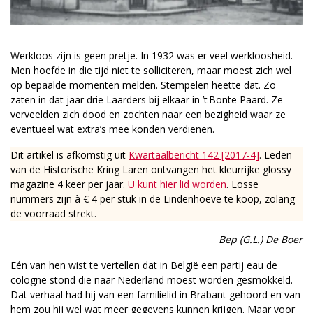
Werkloos zijn is geen pretje. In 1932 was er veel werkloosheid.
Men hoefde in die tijd niet te solliciteren, maar moest zich wel
op bepaalde momenten melden. Stempelen heette dat. Zo
zaten in dat jaar drie Laarders bij elkaar in ’t Bonte Paard. Ze
verveelden zich dood en zochten naar een bezigheid waar ze
eventueel wat extra’s mee konden verdienen.
Dit artikel is afkomstig uit
Kwartaalbericht 142 [2017-4]
. Leden
van de Historische Kring Laren ontvangen het kleurrijke glossy
magazine 4 keer per jaar.
U kunt hier lid worden
. Losse
nummers zijn à € 4 per stuk in de Lindenhoeve te koop, zolang
de voorraad strekt.
Bep (G.L.) De Boer
Eén van hen wist te vertellen dat in België een partij eau de
cologne stond die naar Nederland moest worden gesmokkeld.
Dat verhaal had hij van een familielid in Brabant gehoord en van
hem zou hij wel wat meer gegevens kunnen krijgen. Maar voor