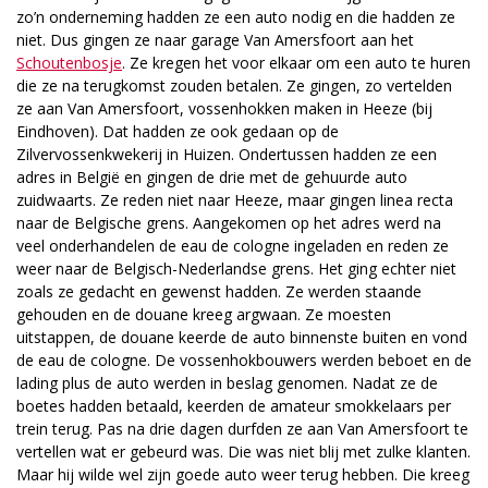
zo’n onderneming hadden ze een auto nodig en die hadden ze
niet. Dus gingen ze naar garage Van Amersfoort aan het
Schoutenbosje
. Ze kregen het voor elkaar om een auto te huren
die ze na terugkomst zouden betalen. Ze gingen, zo vertelden
ze aan Van Amersfoort, vossenhokken maken in Heeze (bij
Eindhoven). Dat hadden ze ook gedaan op de
Zilvervossenkwekerij in Huizen. Ondertussen hadden ze een
adres in België en gingen de drie met de gehuurde auto
zuidwaarts. Ze reden niet naar Heeze, maar gingen linea recta
naar de Belgische grens. Aangekomen op het adres werd na
veel onderhandelen de eau de cologne ingeladen en reden ze
weer naar de Belgisch-Nederlandse grens. Het ging echter niet
zoals ze gedacht en gewenst hadden. Ze werden staande
gehouden en de douane kreeg argwaan. Ze moesten
uitstappen, de douane keerde de auto binnenste buiten en vond
de eau de cologne. De vossenhokbouwers werden beboet en de
lading plus de auto werden in beslag genomen. Nadat ze de
boetes hadden betaald, keerden de amateur smokkelaars per
trein terug. Pas na drie dagen durfden ze aan Van Amersfoort te
vertellen wat er gebeurd was. Die was niet blij met zulke klanten.
Maar hij wilde wel zijn goede auto weer terug hebben. Die kreeg