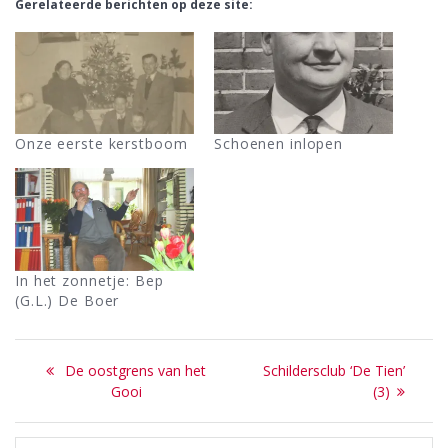
Gerelateerde berichten op deze site:
Onze eerste kerstboom
Schoenen inlopen
In het zonnetje: Bep
(G.L.) De Boer
Bericht
Previous
Next
De oostgrens van het
Schildersclub ‘De Tien’
navigatie
post:
post:
Gooi
(3)