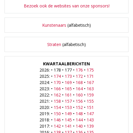
Bezoek ook de websites van onze sponsors!
Kunstenaars
(alfabetisch)
Straten
(alfabetisch)
KWARTAALBERICHTEN
2026: • 178 • 177 •
176
•
175
2025: •
174
•
173
•
172
•
171
2024: •
170
•
169
•
168
•
167
2023: •
166
•
165
•
164
•
163
2022: •
162
•
161
•
160
•
159
2021: •
158
•
157
•
156
•
155
2020: •
154
•
153
•
152
•
151
2019: •
150
•
149
•
148
•
147
2018: •
146
•
145
•
144
•
143
2017: •
142
•
141
•
140
•
139
2016: •
138
•
137
•
136
•
135