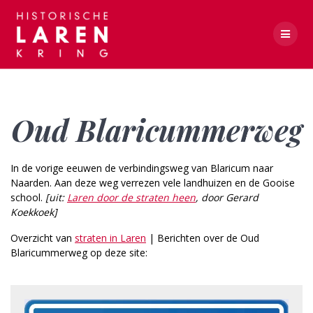
Skip
to
content
Oud Blaricummerweg
Oud Blaricummerweg
In de vorige eeuwen de verbindingsweg van Blaricum naar
Naarden. Aan deze weg verrezen vele landhuizen en de Gooise
school.
[uit:
Laren door de straten heen
, door Gerard
Koekkoek]
Overzicht van
straten in Laren
| Berichten over de Oud
Blaricummerweg op deze site: