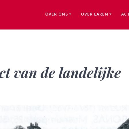
OVER ONS
OVER LAREN
AC
Rueter – Architect van de landelijke bouwstijl
ct van de landelijke