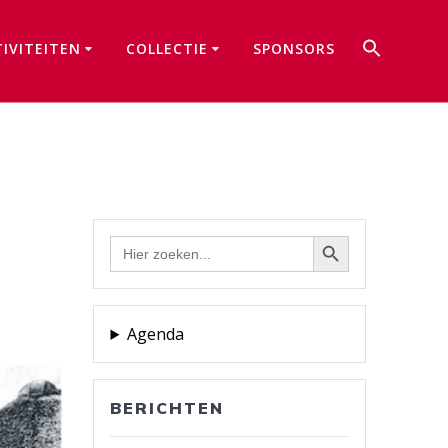
Zoek
TIVITEITEN
COLLECTIE
SPONSORS
naar:
Zoekkno
Zoekknop
Zoek
naar:
Agenda
BERICHTEN