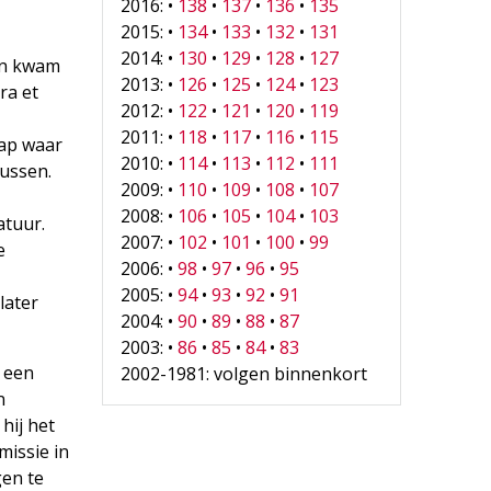
2016: •
138
•
137
•
136
•
135
2015: •
134
•
133
•
132
•
131
2014: •
130
•
129
•
128
•
127
en kwam
2013: •
126
•
125
•
124
•
123
ra et
2012: •
122
•
121
•
120
•
119
2011: •
118
•
117
•
116
•
115
hap waar
2010: •
114
•
113
•
112
•
111
sussen.
2009: •
110
•
109
•
108
•
107
2008: •
106
•
105
•
104
•
103
atuur.
2007: •
102
•
101
•
100
•
99
e
2006: •
98
•
97
•
96
•
95
2005: •
94
•
93
•
92
•
91
later
2004: •
90
•
89
•
88
•
87
2003: •
86
•
85
•
84
•
83
s een
2002-1981: volgen binnenkort
n
hij het
missie in
gen te