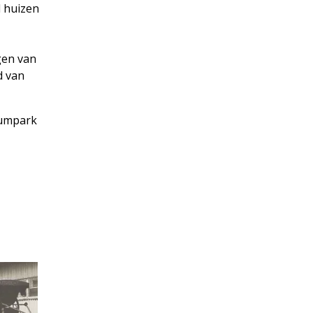
l huizen
gen van
d van
eumpark