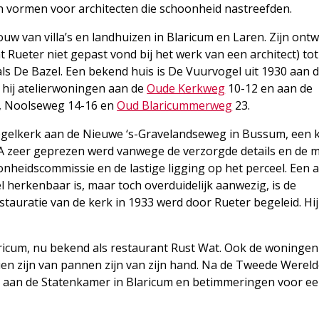
vormen voor architecten die schoonheid nastreefden.
w van villa’s en landhuizen in Blaricum en Laren. Zijn ont
t Rueter niet gepast vond bij het werk van een architect) to
n als De Bazel. Een bekend huis is De Vuurvogel uit 1930 aan 
hij atelierwoningen aan de
Oude Kerkweg
10-12 en aan de
, Noolseweg 14-16 en
Oud Blaricummerweg
23.
gelkerk aan de Nieuwe ‘s-Gravelandseweg in Bussum, een k
A zeer geprezen werd vanwege de verzorgde details en de m
heidscommissie en de lastige ligging op het perceel. Een 
 herkenbaar is, maar toch overduidelijk aanwezig, is de
auratie van de kerk in 1933 werd door Rueter begeleid. Hij
aricum, nu bekend als restaurant Rust Wat. Ook de woningen
en zijn van pannen zijn van zijn hand. Na de Tweede Werel
aan de Statenkamer in Blaricum en betimmeringen voor ee