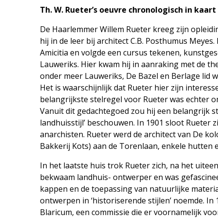
Th. W. Rueter’s oeuvre chronologisch in kaar
De Haarlemmer Willem Rueter kreeg zijn opleid
hij in de leer bij architect C.B. Posthumus Meyes
Amicitia en volgde een cursus tekenen, kunstges
Lauweriks. Hier kwam hij in aanraking met de th
onder meer Lauweriks, De Bazel en Berlage lid 
Het is waarschijnlijk dat Rueter hier zijn inter
belangrijkste stelregel voor Rueter was echter
Vanuit dit gedachtegoed zou hij een belangrijk 
landhuisstijl’ beschouwen. In 1901 sloot Rueter 
anarchisten. Rueter werd de architect van De kol
Bakkerij Kots) aan de Torenlaan, enkele hutten 
In het laatste huis trok Rueter zich, na het uitee
bekwaam landhuis- ontwerper en was gefascineer
kappen en de toepassing van natuurlijke materia
ontwerpen in ‘historiserende stijlen’ noemde. I
Blaricum, een commissie die er voornamelijk vo