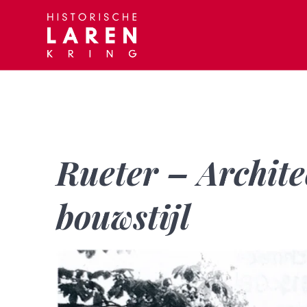
Skip
to
content
Rueter – Archite
bouwstijl