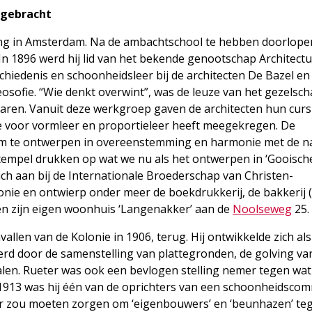
t gebracht
ing in Amsterdam. Na de ambachtschool te hebben doorlop
. In 1896 werd hij lid van het bekende genootschap Architectu
chiedenis en schoonheidsleer bij de architecten De Bazel en
eosofie. “Wie denkt overwint”, was de leuze van het gezelsc
waren. Vanuit deze werkgroep gaven de architecten hun cur
esse voor vormleer en proportieleer heeft meegekregen. De
 om te ontwerpen in overeenstemming en harmonie met de n
stempel drukken op wat we nu als het ontwerpen in ‘Gooisch
zich aan bij de Internationale Broederschap van Christen-
onie en ontwierp onder meer de boekdrukkerij, de bakkerij (
en zijn eigen woonhuis ‘Langenakker’ aan de
Noolseweg
25.
nvallen van de Kolonie in 1906, terug. Hij ontwikkelde zich al
d door de samenstelling van plattegronden, de golving va
len. Rueter was ook een bevlogen stelling nemer tegen wat 
n 1913 was hij één van de oprichters van een schoonheidscom
or zou moeten zorgen om ‘eigenbouwers’ en ‘beunhazen’ te