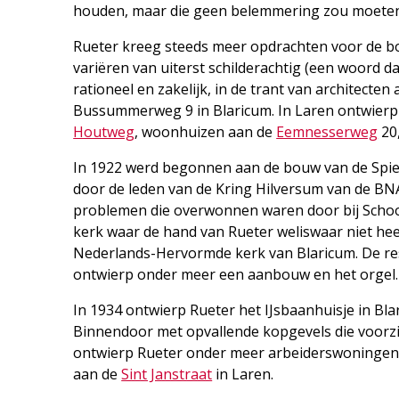
houden, maar die geen belemmering zou moeten 
Rueter kreeg steeds meer opdrachten voor de bou
variëren van uiterst schilderachtig (een woord da
rationeel en zakelijk, in de trant van architecte
Bussummerweg 9 in Blaricum. In Laren ontwierp 
Houtweg
, woonhuizen aan de
Eemnesserweg
20
In 1922 werd begonnen aan de bouw van de Spie
door de leden van de Kring Hilversum van de BN
problemen die overwonnen waren door bij Schoon
kerk waar de hand van Rueter weliswaar niet heel
Nederlands-Hervormde kerk van Blaricum. De rest
ontwierp onder meer een aanbouw en het orgel.
In 1934 ontwierp Rueter het IJsbaanhuisje in Bl
Binnendoor met opvallende kopgevels die voorzi
ontwierp Rueter onder meer arbeiderswoningen 
aan de
Sint Janstraat
in Laren.