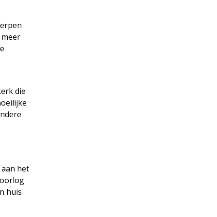
werpen
t meer
de
erk die
oeilijke
andere
 aan het
doorlog
n huis