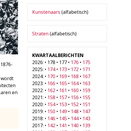
Kunstenaars
(alfabetisch)
Straten
(alfabetisch)
KWARTAALBERICHTEN
2026: • 178 • 177 •
176
•
175
(1876-
2025: •
174
•
173
•
172
•
171
2024: •
170
•
169
•
168
•
167
r wordt
2023: •
166
•
165
•
164
•
163
itecten
2022: •
162
•
161
•
160
•
159
Laren en
2021: •
158
•
157
•
156
•
155
2020: •
154
•
153
•
152
•
151
2019: •
150
•
149
•
148
•
147
2018: •
146
•
145
•
144
•
143
2017: •
142
•
141
•
140
•
139