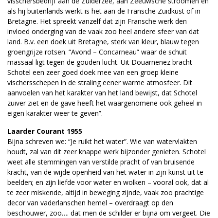
visschersbedrijf aan de Zuiderzee, aan Zeeuwsche stroomen en
als hij buitenlands werkt is het aan de Fransche Zuidkust of in
Bretagne. Het spreekt vanzelf dat zijn Fransche werk den
invloed onderging van de vaak zoo heel andere sfeer van dat
land. B.v. een doek uit Bretagne, sterk van kleur, blauw tegen
groengrijze rotsen. “Avond – Concarneau” waar de schuit
massaal ligt tegen de gouden lucht. Uit Douarnenez bracht
Schotel een zeer goed doek mee van een groep kleine
vischersschepen in de straling eener warme atmosfeer. Dit
aanvoelen van het karakter van het land bewijst, dat Schotel
zuiver ziet en de gave heeft het waargenomene ook geheel in
eigen karakter weer te geven”.
Laarder Courant 1955
Bijna schreven we: “Je ruikt het water”. Wie van watervlakten
houdt, zal van dit zeer knappe werk bijzonder genieten. Schotel
weet alle stemmingen van verstilde pracht of van bruisende
kracht, van de wijde openheid van het water in zijn kunst uit te
beelden; en zijn liefde voor water en wolken – vooral ook, dat al
te zeer miskende, altijd in beweging zijnde, vaak zoo prachtige
decor van vaderlanschen hemel – overdraagt op den
beschouwer, zoo…. dat men de schilder er bijna om vergeet. Die