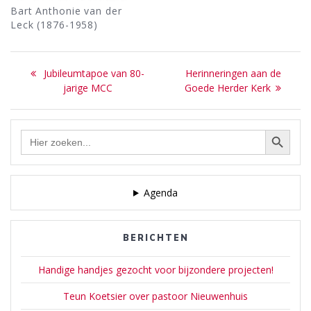
Bart Anthonie van der
Leck (1876-1958)
Bericht
Previous
Next
Jubileumtapoe van 80-
Herinneringen aan de
navigatie
post:
post:
jarige MCC
Goede Herder Kerk
Zoekknop
Zoek
naar:
Agenda
BERICHTEN
Handige handjes gezocht voor bijzondere projecten!
Teun Koetsier over pastoor Nieuwenhuis