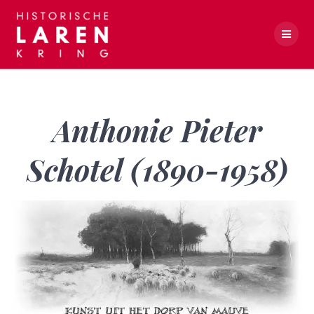
Skip
to
content
Anthonie Pieter Schotel (1890-1958)
Anthonie Pieter
Schotel (1890-1958)