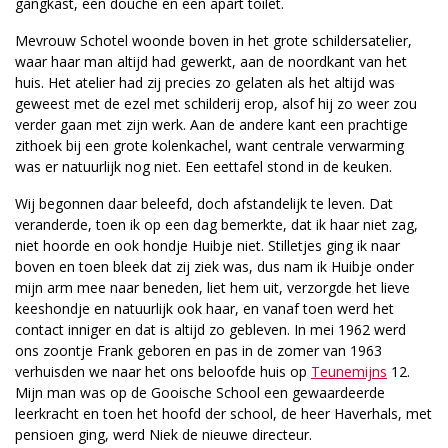
gangkast, een douche en een apart toilet.
Mevrouw Schotel woonde boven in het grote schildersatelier,
waar haar man altijd had gewerkt, aan de noordkant van het
huis. Het atelier had zij precies zo gelaten als het altijd was
geweest met de ezel met schilderij erop, alsof hij zo weer zou
verder gaan met zijn werk. Aan de andere kant een prachtige
zithoek bij een grote kolenkachel, want centrale verwarming
was er natuurlijk nog niet. Een eettafel stond in de keuken.
Wij begonnen daar beleefd, doch afstandelijk te leven. Dat
veranderde, toen ik op een dag bemerkte, dat ik haar niet zag,
niet hoorde en ook hondje Huibje niet. Stilletjes ging ik naar
boven en toen bleek dat zij ziek was, dus nam ik Huibje onder
mijn arm mee naar beneden, liet hem uit, verzorgde het lieve
keeshondje en natuurlijk ook haar, en vanaf toen werd het
contact inniger en dat is altijd zo gebleven. In mei 1962 werd
ons zoontje Frank geboren en pas in de zomer van 1963
verhuisden we naar het ons beloofde huis op
Teunemijns
12.
Mijn man was op de Gooische School een gewaardeerde
leerkracht en toen het hoofd der school, de heer Haverhals, met
pensioen ging, werd Niek de nieuwe directeur.