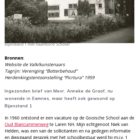
Bijenstand 1 met naambord ‘Schotel’
Bronnen
:
Website de Valk/kunstenaars
Tagrijn: Vereniging “Botterbehoud”
Herdenkingstentoonstelling “Picrtura” 1959
Ingezonden brief van Mevr. Anneke de Graaf, nu
wonende in Eemnes, maar heeft ook gewoond op
Bijenstand 1
In 1960 ontstond er een vacature op de Gooische School aan de
Oud Blaricummerweg
te Laren NH. Mijn echtgenoot Niek van
Helden, was een van de sollicitanten en na gedegen informatie
en diepgaand gesprek met het schoolbestuur werd hij m.i.v. 1