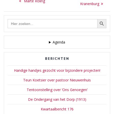
Previous
was samen met
Marte Röling
Sint-Jansbasiliek te Laren.
navigatie
post:
Kranenburg
Bart van der Leck oprichter
post:
Meer informatie: Wikipedia
van het tijdschrift ‘De Stijl’.
| De Valk…
Hij vertrok naar Parijs en
Zoekknop
Zoek
veranderde zijn stijl in
naar:
kleurvlakken en strakke…
Agenda
BERICHTEN
Handige handjes gezocht voor bijzondere projecten!
Teun Koetsier over pastoor Nieuwenhuis
Tentoonstelling over ‘Ons Genoegen’
De Ondergang van het Dorp (1913)
Kwartaalbericht 176