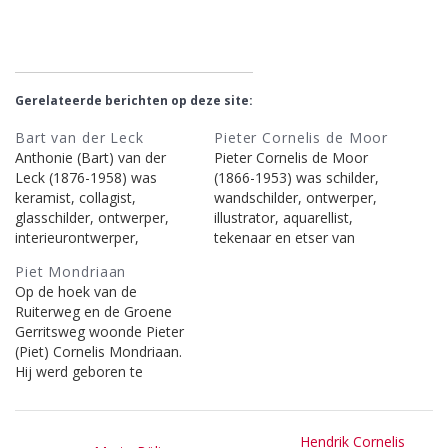
Gerelateerde berichten op deze site:
Bart van der Leck
Pieter Cornelis de Moor
Anthonie (Bart) van der
Pieter Cornelis de Moor
Leck (1876-1958) was
(1866-1953) was schilder,
keramist, collagist,
wandschilder, ontwerper,
glasschilder, ontwerper,
illustrator, aquarellist,
interieurontwerper,
tekenaar en etser van
graficus, lithograaf,
landschappen,
Piet Mondriaan
illustrator, monumentaal
figuurvoorstellingen,
Op de hoek van de
kunstenaar, schilder,
christelijk religieuze
Ruiterweg en de Groene
textielkunstenaar, tekenaar
voorstellingen, portretten,
Gerritsweg woonde Pieter
en aquarellist. Meer
stillevens en
(Piet) Cornelis Mondriaan.
informatie: Wikipedia | De
stadsgezichten. Tussen
Hij werd geboren te
Valk Lexicon | RKD en
1926 en 1928 schilderde de
Amersfoort op 7 maart
onderstaande berichten op
Moor, in de frescotechniek,
1872. Mondriaan schilderde
deze site.
veertien muurschilderingen
Bericht
eerst landschappen. Hij
van de kruiswegstatie in de
Next
Hendrik Cornelis