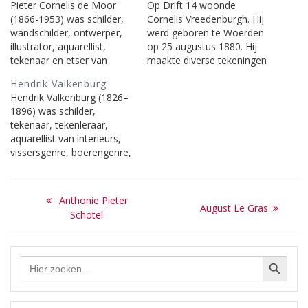
Pieter Cornelis de Moor
Op Drift 14 woonde
(1866-1953) was schilder,
Cornelis Vreedenburgh. Hij
wandschilder, ontwerper,
werd geboren te Woerden
illustrator, aquarellist,
op 25 augustus 1880. Hij
tekenaar en etser van
maakte diverse tekeningen
landschappen,
en schilderijen van Laren,
Hendrik Valkenburg
figuurvoorstellingen,
zoals b.v. ‘De Laarder
Hendrik Valkenburg (1826–
christelijk religieuze
kermis’, ‘De Coeswaerde in
1896) was schilder,
voorstellingen, portretten,
de winter’ en ‘Het Kroegje
tekenaar, tekenleraar,
stillevens en
van Hamdorff’.
aquarellist van interieurs,
stadsgezichten. Tussen
Vreedenburg overleed te
vissersgenre, boerengenre,
1926 en 1928 schilderde de
Laren op 27 juni 1946.
landschappen en
Moor, in de frescotechniek,
Naar hem kreeg de straat…
portretten. Meer
veertien muurschilderingen
Bericht
informatie: Wikipedia | De
van de kruiswegstatie in de
Previous
Anthonie Pieter
Next
Valk Lexicon | RKD en
August Le Gras
Sint-Jansbasiliek te Laren.
navigatie
post:
Schotel
onderstaande berichten op
post:
Meer informatie: Wikipedia
deze site.
| De Valk…
Zoekknop
Zoek
naar: