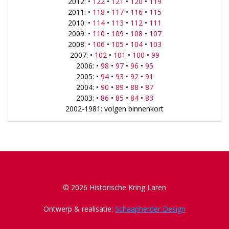
2012: •
122
•
121
•
120
•
119
2011: •
118
•
117
•
116
•
115
2010: •
114
•
113
•
112
•
111
2009: •
110
•
109
•
108
•
107
2008: •
106
•
105
•
104
•
103
2007: •
102
•
101
•
100
•
99
2006: •
98
•
97
•
96
•
95
2005: •
94
•
93
•
92
•
91
2004: •
90
•
89
•
88
•
87
2003: •
86
•
85
•
84
•
83
2002-1981: volgen binnenkort
© 2026 Historische Kring Laren
Ontwerp & realisatie:
Schaapherder Design