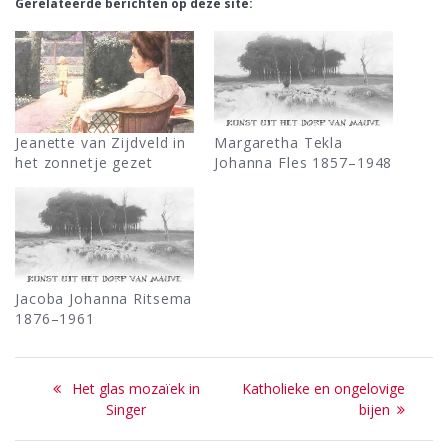
Gerelateerde berichten op deze site:
Jeanette van Zijdveld in
Margaretha Tekla
het zonnetje gezet
Johanna Fles 1857–1948
Jacoba Johanna Ritsema
1876–1961
Bericht
Previous
Next
Het glas mozaïek in
Katholieke en ongelovige
navigatie
post:
post:
Singer
bijen