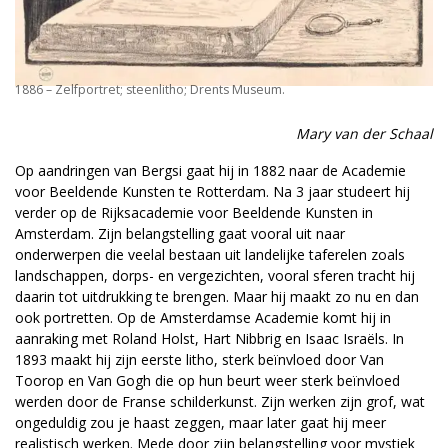
1886 – Zelfportret; steenlitho; Drents Museum.
Mary van der Schaal
Op aandringen van Bergsi gaat hij in 1882 naar de Academie
voor Beeldende Kunsten te Rotterdam. Na 3 jaar studeert hij
verder op de Rijksacademie voor Beeldende Kunsten in
Amsterdam. Zijn belangstelling gaat vooral uit naar
onderwerpen die veelal bestaan uit landelijke taferelen zoals
landschappen, dorps- en vergezichten, vooral sferen tracht hij
daarin tot uitdrukking te brengen. Maar hij maakt zo nu en dan
ook portretten. Op de Amsterdamse Academie komt hij in
aanraking met Roland Holst, Hart Nibbrig en Isaac Israëls. In
1893 maakt hij zijn eerste litho, sterk beïnvloed door Van
Toorop en Van Gogh die op hun beurt weer sterk beïnvloed
werden door de Franse schilderkunst. Zijn werken zijn grof, wat
ongeduldig zou je haast zeggen, maar later gaat hij meer
realistisch werken. Mede door zijn belangstelling voor mystiek