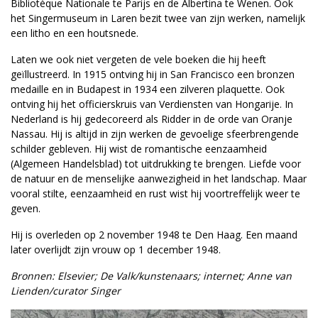
Bibliotèque Nationale te Parijs en de Albertina te Wenen. Ook
het Singermuseum in Laren bezit twee van zijn werken, namelijk
een litho en een houtsnede.
Laten we ook niet vergeten de vele boeken die hij heeft
geïllustreerd. In 1915 ontving hij in San Francisco een bronzen
medaille en in Budapest in 1934 een zilveren plaquette. Ook
ontving hij het officierskruis van Verdiensten van Hongarije. In
Nederland is hij gedecoreerd als Ridder in de orde van Oranje
Nassau. Hij is altijd in zijn werken de gevoelige sfeerbrengende
schilder gebleven. Hij wist de romantische eenzaamheid
(Algemeen Handelsblad) tot uitdrukking te brengen. Liefde voor
de natuur en de menselijke aanwezigheid in het landschap. Maar
vooral stilte, eenzaamheid en rust wist hij voortreffelijk weer te
geven.
Hij is overleden op 2 november 1948 te Den Haag. Een maand
later overlijdt zijn vrouw op 1 december 1948.
Bronnen: Elsevier; De Valk/kunstenaars; internet; Anne van
Lienden/curator Singer