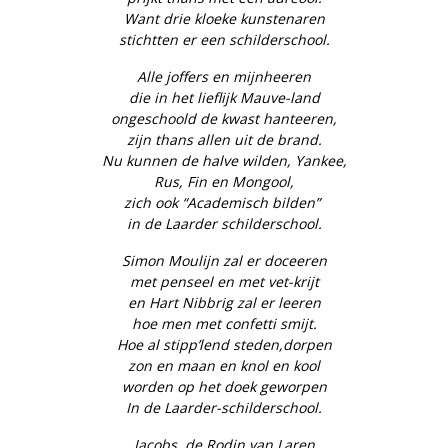
Want drie kloeke kunstenaren
stichtten er een schilderschool.
Alle joffers en mijnheeren
die in het lieflijk Mauve-land
ongeschoold de kwast hanteeren,
zijn thans allen uit de brand.
Nu kunnen de halve wilden, Yankee,
Rus, Fin en Mongool,
zich ook “Academisch bilden”
in de Laarder schilderschool.
Simon Moulijn zal er doceeren
met penseel en met vet-krijt
en Hart Nibbrig zal er leeren
hoe men met confetti smijt.
Hoe al stipp’lend steden,dorpen
zon en maan en knol en kool
worden op het doek geworpen
In de Laarder-schilderschool.
Jacobs, de Rodin van Laren