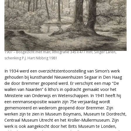
1907 – Bosgezicht met man; lithografie 345 x 477 mm; Singer Laren,
schenking P.J. Hart Nibbrig 1981
In 1934 werd een overzichtstentoonstelling van Simon’s werk
gehouden bij kunsthandel Nieuwenhuizen Segaar in Den Haag
die door Bremmer geopend werd. Er verschijnt een map “De
wallen van Naarden” 6 litho’s in opdracht gemaakt voor het
Ministerie van Onderwijs en Wetenschappen. In 1941 heeft hij
een eenmansexpositie waarin zijn 75e verjaardag wordt
gememoreerd en wederom geopend door Bremmer. Zijn
werken zijn te zien in Museum Boymans, Museum te Dordrecht,
Centraal Museum Utrecht en het Kroller-Mullermuseum. Zijn
werk is ook aangekocht door het Brits Museum te Londen,