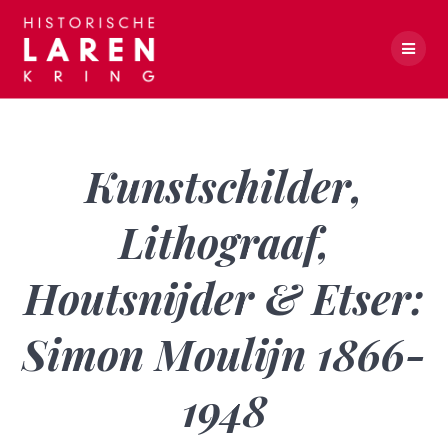
Skip
to
content
Kunstschilder, Lithograaf, Houtsnijder & Etser: Simon Moulijn 1866-1948
Kunstschilder,
Lithograaf,
Houtsnijder & Etser:
Simon Moulijn 1866-
1948