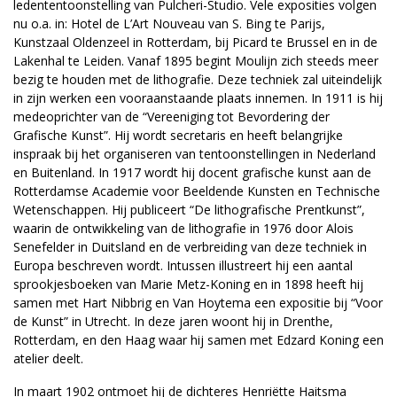
ledententoonstelling van Pulcheri-Studio. Vele exposities volgen
nu o.a. in: Hotel de L’Art Nouveau van S. Bing te Parijs,
Kunstzaal Oldenzeel in Rotterdam, bij Picard te Brussel en in de
Lakenhal te Leiden. Vanaf 1895 begint Moulijn zich steeds meer
bezig te houden met de lithografie. Deze techniek zal uiteindelijk
in zijn werken een vooraanstaande plaats innemen. In 1911 is hij
medeoprichter van de “Vereeniging tot Bevordering der
Grafische Kunst”. Hij wordt secretaris en heeft belangrijke
inspraak bij het organiseren van tentoonstellingen in Nederland
en Buitenland. In 1917 wordt hij docent grafische kunst aan de
Rotterdamse Academie voor Beeldende Kunsten en Technische
Wetenschappen. Hij publiceert “De lithografische Prentkunst”,
waarin de ontwikkeling van de lithografie in 1976 door Alois
Senefelder in Duitsland en de verbreiding van deze techniek in
Europa beschreven wordt. Intussen illustreert hij een aantal
sprookjesboeken van Marie Metz-Koning en in 1898 heeft hij
samen met Hart Nibbrig en Van Hoytema een expositie bij “Voor
de Kunst” in Utrecht. In deze jaren woont hij in Drenthe,
Rotterdam, en den Haag waar hij samen met Edzard Koning een
atelier deelt.
In maart 1902 ontmoet hij de dichteres Henriëtte Haitsma