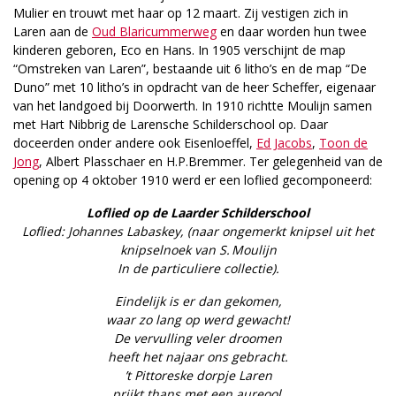
Mulier en trouwt met haar op 12 maart. Zij vestigen zich in
Laren aan de
Oud Blaricummerweg
en daar worden hun twee
kinderen geboren, Eco en Hans. In 1905 verschijnt de map
“Omstreken van Laren”, bestaande uit 6 litho’s en de map “De
Duno” met 10 litho’s in opdracht van de heer Scheffer, eigenaar
van het landgoed bij Doorwerth. In 1910 richtte Moulijn samen
met Hart Nibbrig de Larensche Schilderschool op. Daar
doceerden onder andere ook Eisenloeffel,
Ed Jacobs
,
Toon de
Jong
, Albert Plasschaer en H.P.Bremmer. Ter gelegenheid van de
opening op 4 oktober 1910 werd er een loflied gecomponeerd:
Loflied op de Laarder Schilderschool
Loflied: Johannes Labaskey, (naar ongemerkt knipsel uit het
knipselnoek van S. Moulijn
In de particuliere collectie).
Eindelijk is er dan gekomen,
waar zo lang op werd gewacht!
De vervulling veler droomen
heeft het najaar ons gebracht.
’t Pittoreske dorpje Laren
prijkt thans met een aureool.