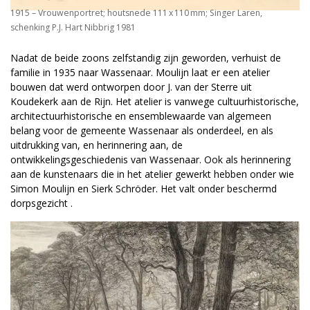
1915 – Vrouwen­portret; houtsnede 111 x 110 mm; Singer Laren,
schenking P.J. Hart Nibbrig 1981
Nadat de beide zoons zelfstandig zijn geworden, verhuist de
familie in 1935 naar Wassenaar. Moulijn laat er een atelier
bouwen dat werd ontworpen door J. van der Sterre uit
Koudekerk aan de Rijn. Het atelier is vanwege cultuurhistorische,
architectuurhistorische en ensemblewaarde van algemeen
belang voor de gemeente Wassenaar als onderdeel, en als
uitdrukking van, en herinnering aan, de
ontwikkelingsgeschiedenis van Wassenaar. Ook als herinnering
aan de kunstenaars die in het atelier gewerkt hebben onder wie
Simon Moulijn en Sierk Schröder. Het valt onder beschermd
dorpsgezicht .