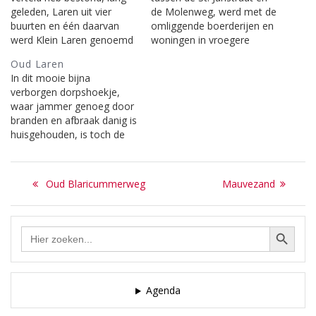
geleden, Laren uit vier
de Molenweg, werd met de
buurten en één daarvan
omliggende boerderijen en
werd Klein Laren genoemd
woningen in vroegere
met de daar lopende weg,
tijden ‘Klein Laren’
Oud Laren
de Kleinlarenweg. Toen op
genoemd. Laren bestond
In dit mooie bijna
de akkers langs de St.
toen uit vier buurten. Het
verborgen dorpshoekje,
Janstraat in plaats van het
Zevenend, de Brink, het
waar jammer genoeg door
koren nieuwe woningen
Oosterend en Klein Laren.
branden en afbraak danig is
verrezen, besloot men de
Toen Laren begon te
huisgehouden, is toch de
straat die dáár aangelegd…
groeien bouwde men de
sfeer behouden gebleven
huizen dichter op…
en doet ons aan het oude
Bericht
Laren denken, hetgeen de
Previous
Next
Oud Blaricummerweg
Mauvezand
straatnaam al vertelt. De
navigatie
post:
post:
oorspronkelijke naam was
1ste Oosterendweg. [uit:
Zoekknop
Zoek
Laren door de straten
naar:
heen, door Gerard
Koekkoek]…
Agenda