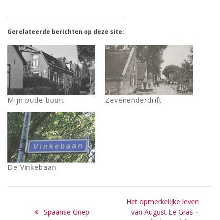
Gerelateerde berichten op deze site:
Mijn oude buurt
Zevenenderdrift
De Vinkebaan
Bericht
Next
Het opmerkelijke leven
navigatie
Previous
post:
Spaanse Griep
van August Le Gras –