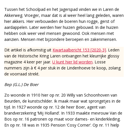
Tussen het Schoolpad en het Jagerspad vinden we in Laren de
Akkerweg. Vroeger, maar dat is al weer heel lang geleden, waren
hier akkers. Hier verbouwden de boeren hun rogge, gerst of
aardappelen. Later werden hier huizen gebouwd. In die huizen
hebben ook weer veel mensen gewoond. Ook mensen met
aanzien. Mensen met bijzondere beroepen en zakenmensen.
Dit artikel is afkomstig uit
Kwartaalbericht 153 [2020-3]
. Leden
van de Historische Kring Laren ontvangen het kleurrijke glossy
magazine 4 keer per jaar.
U kunt hier lid worden
. Losse
nummers zijn à € 4 per stuk in de Lindenhoeve te koop, zolang
de voorraad strekt.
Bep (G.L.) De Boer
Zo woonde in 1910 hier op nr. 20 Willy van Schoonhoven van
Beurden, de kunstschilder. Ik maak maar wat sprongetjes in de
tijd. In 1927 woonde op nr. 12 de heer Boer, agent van
brandverzekering ‘Mij Holland’. In 1933 maakte mevrouw Van de
Bos op nr. 16 patronen op maat voor dames- en kinderkleding.
En op nr. 18 was in 1935 Pension ‘Cosy Corner’. Op nr. 11 hielp