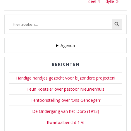
post:
deel 4 – Idylle
Zoekknop
Zoek
naar:
Agenda
BERICHTEN
Handige handjes gezocht voor bijzondere projecten!
Teun Koetsier over pastoor Nieuwenhuis
Tentoonstelling over ‘Ons Genoegen’
De Ondergang van het Dorp (1913)
Kwartaalbericht 176