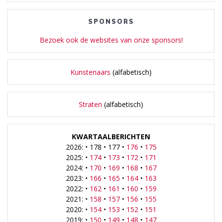
SPONSORS
Bezoek ook de websites van onze sponsors!
Kunstenaars
(alfabetisch)
Straten
(alfabetisch)
KWARTAALBERICHTEN
2026: • 178 • 177 •
176
•
175
2025: •
174
•
173
•
172
•
171
2024: •
170
•
169
•
168
•
167
2023: •
166
•
165
•
164
•
163
2022: •
162
•
161
•
160
•
159
2021: •
158
•
157
•
156
•
155
2020: •
154
•
153
•
152
•
151
2019: •
150
•
149
•
148
•
147