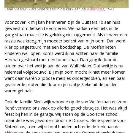
René Sleeswijk als Sinterklaas in de kerk aan de
Akkerweg
, 1943
Voor zover ik mij kan herinneren zijn de Duitsers 1x aan huis
geweest om fietsen te vorderen. We hadden een fiets in de
gang staan maar die is gelukkig niet opgemerkt. Als er weer een
razzia was kreeg mijn moeder bericht van mijn oom. Dan werd
ik er op uitgestuurd met een boodschap. De Moffen lieten
kinderen wel lopen. Soms werd ik na achten naar de familie
Herman gestuurd met een boodschap. Dan ging ik door de
tuinen over het weitje aan de van Wulfenlaan. Dat weitje is nu
helemaal volgebouwd! Bij mijn oom mocht ik niet meer komen
want daar waren 2 joodse meisjes ondergedoken, en een paar
geallieerde piloten die door mijn nichtje Sieke uit de polder
waren gehaald.
Ook de familie Sleeswijk woonde op de van Wulfenlaan en zoon
René verraste ons vaak op allerlei goocheltrucjes. Het was altijd
feest bij hen in de garage. Wij zaten op de Gooische school,
maar deze was gevorderd door de Duitsers. René speelde voor
Sinterklaas, toen wij school hadden achter in de kerk aan de
Akkerweg
, de consistorie van wat nu de Ontmoetingskerk heet.