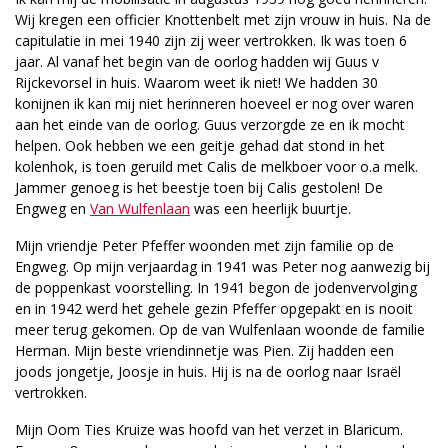
Wij kregen een officier Knottenbelt met zijn vrouw in huis. Na de
capitulatie in mei 1940 zijn zij weer vertrokken. Ik was toen 6
jaar. Al vanaf het begin van de oorlog hadden wij Guus v
Rijckevorsel in huis. Waarom weet ik niet! We hadden 30
konijnen ik kan mij niet herinneren hoeveel er nog over waren
aan het einde van de oorlog. Guus verzorgde ze en ik mocht
helpen. Ook hebben we een geitje gehad dat stond in het
kolenhok, is toen geruild met Calis de melkboer voor o.a melk.
Jammer genoeg is het beestje toen bij Calis gestolen! De
Engweg en
Van Wulfenlaan
was een heerlijk buurtje.
Mijn vriendje Peter Pfeffer woonden met zijn familie op de
Engweg. Op mijn verjaardag in 1941 was Peter nog aanwezig bij
de poppenkast voorstelling. In 1941 begon de jodenvervolging
en in 1942 werd het gehele gezin Pfeffer opgepakt en is nooit
meer terug gekomen. Op de van Wulfenlaan woonde de familie
Herman. Mijn beste vriendinnetje was Pien. Zij hadden een
joods jongetje, Joosje in huis. Hij is na de oorlog naar Israël
vertrokken.
Mijn Oom Ties Kruize was hoofd van het verzet in Blaricum.