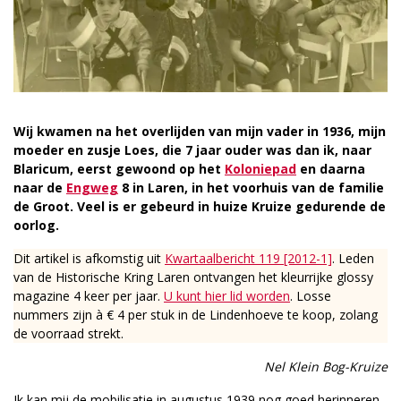
Wij kwamen na het overlijden van mijn vader in 1936, mijn
moeder en zusje Loes, die 7 jaar ouder was dan ik, naar
Blaricum, eerst gewoond op het
Koloniepad
en daarna
naar de
Engweg
8 in Laren, in het voorhuis van de familie
de Groot. Veel is er gebeurd in huize Kruize gedurende de
oorlog.
Dit artikel is afkomstig uit
Kwartaalbericht 119 [2012-1]
. Leden
van de Historische Kring Laren ontvangen het kleurrijke glossy
magazine 4 keer per jaar.
U kunt hier lid worden
. Losse
nummers zijn à € 4 per stuk in de Lindenhoeve te koop, zolang
de voorraad strekt.
Nel Klein Bog-Kruize
Ik kan mij de mobilisatie in augustus 1939 nog goed herinneren.