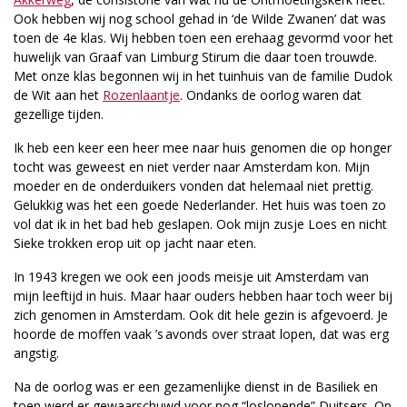
Ook hebben wij nog school gehad in ‘de Wilde Zwanen’ dat was
toen de 4e klas. Wij hebben toen een erehaag gevormd voor het
huwelijk van Graaf van Limburg Stirum die daar toen trouwde.
Met onze klas begonnen wij in het tuinhuis van de familie Dudok
de Wit aan het
Rozenlaantje
. Ondanks de oorlog waren dat
gezellige tijden.
Ik heb een keer een heer mee naar huis genomen die op honger
tocht was geweest en niet verder naar Amsterdam kon. Mijn
moeder en de onderduikers vonden dat helemaal niet prettig.
Gelukkig was het een goede Nederlander. Het huis was toen zo
vol dat ik in het bad heb geslapen. Ook mijn zusje Loes en nicht
Sieke trokken erop uit op jacht naar eten.
In 1943 kregen we ook een joods meisje uit Amsterdam van
mijn leeftijd in huis. Maar haar ouders hebben haar toch weer bij
zich genomen in Amsterdam. Ook dit hele gezin is afgevoerd. Je
hoorde de moffen vaak ’s avonds over straat lopen, dat was erg
angstig.
Na de oorlog was er een gezamenlijke dienst in de Basiliek en
toen werd er gewaarschuwd voor nog “loslopende” Duitsers. Op