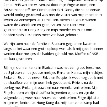
9 mei 1945 werden wij verrast door mijn Engelse oom, een
Britse marine officier Commander G.H. Gandy die na de eerste
wereld oorlog getrouwd was met de zuster van mijn moeder. Hij
kwam via Antwerpen uit Terneuzen. Boven de grote rivieren
waren de Canadezen en geen Britten. Mijn tante was
geïnterneerd in Hong Kong en mijn moeder en mijn Oom
hadden sinds 1943 niets meer van haar gehoord.
We zijn toen naar de familie in Blaricum gegaan en kwamen
langs de kei waar een grote oploop was, als ik mij goed herinner
werden daar meisjes die hadden geheuld met Moffen of NSB-
ers kaalgeschoren.
Bij mijn oom en tante in Blaricum was het een groot feest met
de 3 piloten en de joodse meisjes Emke en Hanna, mijn nichtjes
Sieke en Els en de neven Ekkie en Roepie. Ik weet nog dat ik met
de chauffeur van mijn oom heb gevoetbald. Ekkie is na de
oorlog met Emke getrouwd en naar Amerika vertrokken. Mijn
Engelse oom en zijn chauffeur logeerden bij ons en zijn de
volgende dag weer naar Antwerpen vertrokken. Enige tijd later
kregen wij bericht uit Hong Kong dat mijn tante het kamp had