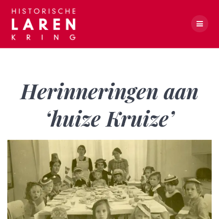
Skip
to
content
Herinneringen aan ‘huize Kruize’
Herinneringen aan
‘huize Kruize’