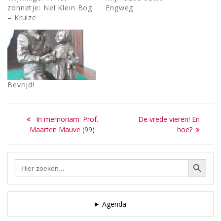
zonnetje: Nel Klein Bog
Engweg
– Kruize
Bevrijd!
Bericht
Previous
Next
In memoriam: Prof.
De vrede vieren! En
navigatie
post:
post:
Maarten Mauve (99)
hoe?
Zoekknop
Zoek
naar:
Agenda