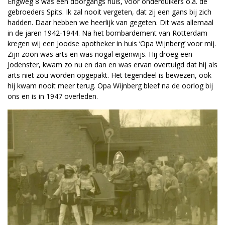
Engweg 8 was een doorgangs huis, voor onderduikers o.a. de
gebroeders Spits. Ik zal nooit vergeten, dat zij een gans bij zich
hadden. Daar hebben we heerlijk van gegeten. Dit was allemaal
in de jaren 1942-1944. Na het bombardement van Rotterdam
kregen wij een Joodse apotheker in huis ‘Opa Wijnberg’ voor mij.
Zijn zoon was arts en was nogal eigenwijs. Hij droeg een
Jodenster, kwam zo nu en dan en was ervan overtuigd dat hij als
arts niet zou worden opgepakt. Het tegendeel is bewezen, ook
hij kwam nooit meer terug. Opa Wijnberg bleef na de oorlog bij
ons en is in 1947 overleden.