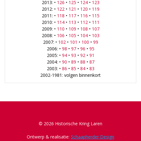
2013: •
126
•
125
•
124
•
123
2012: •
122
•
121
•
120
•
119
2011: •
118
•
117
•
116
•
115
2010: •
114
•
113
•
112
•
111
2009: •
110
•
109
•
108
•
107
2008: •
106
•
105
•
104
•
103
2007: •
102
•
101
•
100
•
99
2006: •
98
•
97
•
96
•
95
2005: •
94
•
93
•
92
•
91
2004: •
90
•
89
•
88
•
87
2003: •
86
•
85
•
84
•
83
2002-1981: volgen binnenkort
© 2026 Historische Kring Laren
Ontwerp & realisatie:
Schaapherder Design