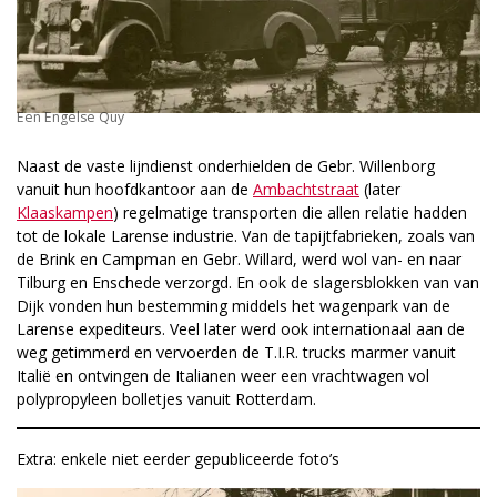
Een Engelse Quy
Naast de vaste lijndienst onderhielden de Gebr. Willenborg
vanuit hun hoofdkantoor aan de
Ambachtstraat
(later
Klaaskampen
) regelmatige transporten die allen relatie hadden
tot de lokale Larense industrie. Van de tapijtfabrieken, zoals van
de Brink en Campman en Gebr. Willard, werd wol van- en naar
Tilburg en Enschede verzorgd. En ook de slagersblokken van van
Dijk vonden hun bestemming middels het wagenpark van de
Larense expediteurs. Veel later werd ook internationaal aan de
weg getimmerd en vervoerden de T.I.R. trucks marmer vanuit
Italië en ontvingen de Italianen weer een vrachtwagen vol
polypropyleen bolletjes vanuit Rotterdam.
Extra: enkele niet eerder gepubliceerde foto’s