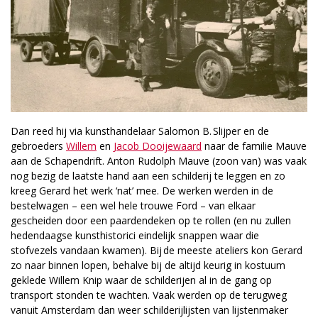
Dan reed hij via kunsthandelaar Salomon B. Slijper en de
gebroeders
Willem
en
Jacob Dooijewaard
naar de familie Mauve
aan de Schapendrift. Anton Rudolph Mauve (zoon van) was vaak
nog bezig de laatste hand aan een schilderij te leggen en zo
kreeg Gerard het werk ‘nat’ mee. De werken werden in de
bestelwagen – een wel hele trouwe Ford – van elkaar
gescheiden door een paardendeken op te rollen (en nu zullen
hedendaagse kunsthistorici eindelijk snappen waar die
stofvezels vandaan kwamen). Bij de meeste ateliers kon Gerard
zo naar binnen lopen, behalve bij de altijd keurig in kostuum
geklede Willem Knip waar de schilderijen al in de gang op
transport stonden te wachten. Vaak werden op de terugweg
vanuit Amsterdam dan weer schilderijlijsten van lijstenmaker