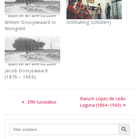
Willem Dooijewaard in
Onthulling schilderij
Mongolië
Jacob Dooijewaard
(1876 – 1969)
Bericht
Next
Baruch Lopes de Leão
Previous
Effe tussedeur
navigatie
post:
Laguna (1864–1943)
post:
Zoekknop
Zoek
naar: