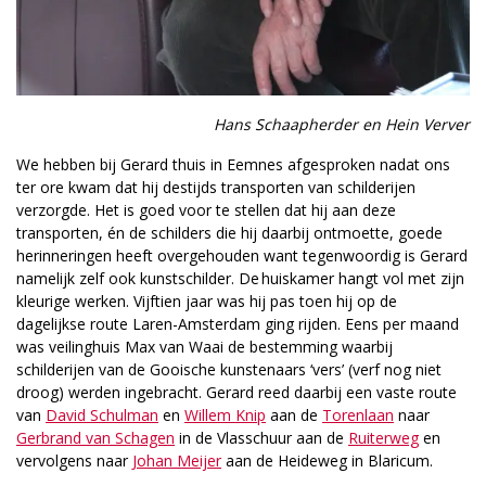
Hans Schaapherder en Hein Verver
We hebben bij Gerard thuis in Eemnes afgesproken nadat ons
ter ore kwam dat hij destijds transporten van schilderijen
verzorgde. Het is goed voor te stellen dat hij aan deze
transporten, én de schilders die hij daarbij ontmoette, goede
herinneringen heeft overgehouden want tegenwoordig is Gerard
namelijk zelf ook kunstschilder. De huiskamer hangt vol met zijn
kleurige werken. Vijftien jaar was hij pas toen hij op de
dagelijkse route Laren-Amsterdam ging rijden. Eens per maand
was veilinghuis Max van Waai de bestemming waarbij
schilderijen van de Gooische kunstenaars ‘vers’ (verf nog niet
droog) werden ingebracht. Gerard reed daarbij een vaste route
van
David Schulman
en
Willem Knip
aan de
Torenlaan
naar
Gerbrand van Schagen
in de Vlasschuur aan de
Ruiterweg
en
vervolgens naar
Johan Meijer
aan de Heideweg in Blaricum.