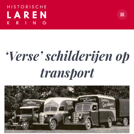
Skip
to
content
‘Verse’ schilderijen op transport
‘Verse’ schilderijen op
transport