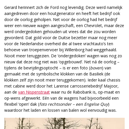
Gerard herinnert zich de Ford nog levendig. Deze werd namelijk
aangedreven door een houtgenerator en heeft het bedrijf ook
door de oorlog geholpen. Net voor de oorlog had het bedrijf
weer een nieuwe wagen aangeschaft, een Chevrolet, maar deze
werd ondergedoken gehouden uit vrees dat die zou worden
gevorderd. Dat gold voor de Duitse bezetter maar nog meer
voor de Nederlandse overheid die al twee vrachtauto’s ten
behoeve van troepenvervoer bij Willenborg had weggehaald.
Nooit meer teruggezien. De ‘ondergedoken’ wagen was nog zo
nieuw dat deze nog niet was ‘opgebouwd’. Net ná de oorlog –
tijdens de bevrijdingsoptocht – is er een foto (
boven
) van
gemaakt met de symbolische klokken van de Basiliek (de
klokken zelf zijn nooit meer teruggekomen). Ieder kaal chassis
met cabine werd door het Larense carrosseriebedrijf Majoor,
aan de
van Nispenstraat
waar nu de Rabobank is, op-maat en
op-wens afgewerkt. Eén van de wagens had bijvoorbeeld een
flexibel ‘open’ dak (
foto rechtsonder – een Engelse Quy
)
waardoor het laden en lossen van balen wol eenvoudig was.