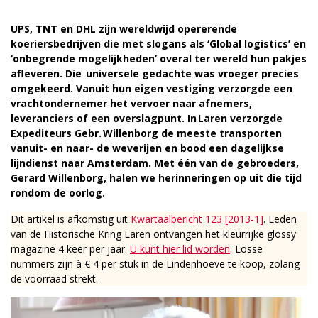
UPS, TNT en DHL zijn wereldwijd opererende
koeriersbedrijven die met slogans als ‘Global logistics’ en
‘onbegrende mogelijkheden’ overal ter wereld hun pakjes
afleveren. Die universele gedachte was vroeger precies
omgekeerd. Vanuit hun eigen vestiging verzorgde een
vrachtondernemer het vervoer naar afnemers,
leveranciers of een overslagpunt. In Laren verzorgde
Expediteurs Gebr. Willenborg de meeste transporten
vanuit- en naar- de weverijen en bood een dagelijkse
lijndienst naar Amsterdam. Met één van de gebroeders,
Gerard Willenborg, halen we herinneringen op uit die tijd
rondom de oorlog.
Dit artikel is afkomstig uit
Kwartaalbericht 123 [2013-1]
. Leden
van de Historische Kring Laren ontvangen het kleurrijke glossy
magazine 4 keer per jaar.
U kunt hier lid worden
. Losse
nummers zijn à € 4 per stuk in de Lindenhoeve te koop, zolang
de voorraad strekt.