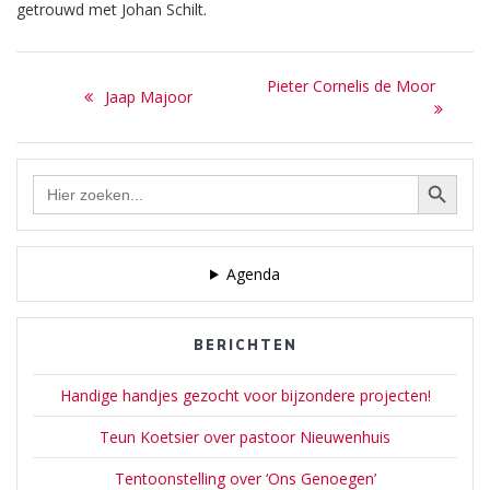
getrouwd met Johan Schilt.
Meer informatie: Wikipedia
| De Valk Lexicon | RKD
Bericht
en onderstaande berichten
Next
Pieter Cornelis de Moor
Previous
op deze site.
Jaap Majoor
navigatie
post:
post:
Zoekknop
Zoek
naar:
Agenda
BERICHTEN
Handige handjes gezocht voor bijzondere projecten!
Teun Koetsier over pastoor Nieuwenhuis
Tentoonstelling over ‘Ons Genoegen’