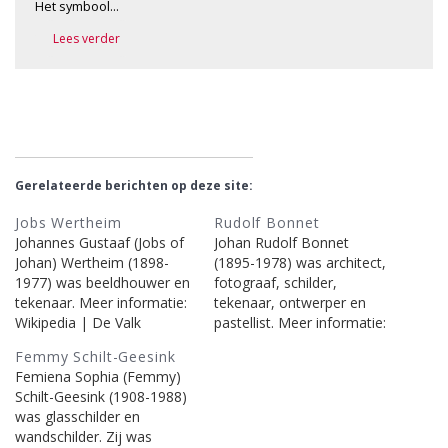
Het symbool…
Lees verder
Gerelateerde berichten op deze site:
Jobs Wertheim
Rudolf Bonnet
Johannes Gustaaf (Jobs of
Johan Rudolf Bonnet
Johan) Wertheim (1898-
(1895-1978) was architect,
1977) was beeldhouwer en
fotograaf, schilder,
tekenaar. Meer informatie:
tekenaar, ontwerper en
Wikipedia | De Valk
pastellist. Meer informatie:
Lexicon | RKD en
Wikipedia | De Valk
Femmy Schilt-Geesink
onderstaande berichten op
Lexicon | RKD en
Femiena Sophia (Femmy)
deze site.
onderstaande berichten op
Schilt-Geesink (1908-1988)
deze site.
was glasschilder en
wandschilder. Zij was