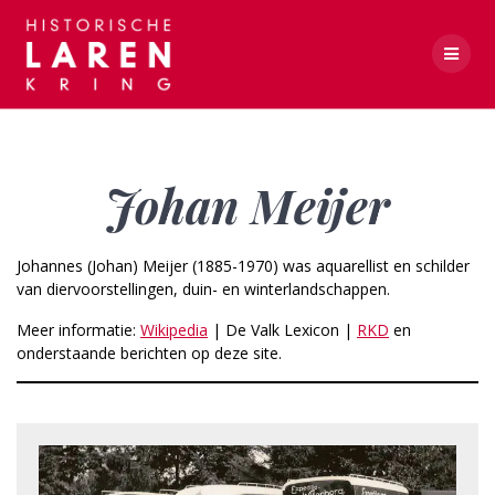
Skip
to
content
Johan Meijer
Johan Meijer
Johannes (Johan) Meijer (1885-1970) was aquarellist en schilder
van diervoorstellingen, duin- en winterlandschappen.
Meer informatie:
Wikipedia
| De Valk Lexicon |
RKD
en
onderstaande berichten op deze site.