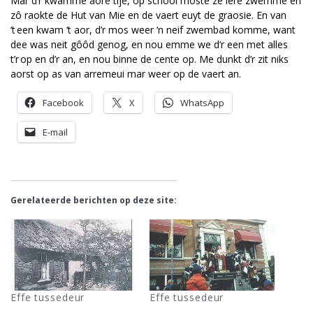
Mar d’r kwamme aore tije, op schôôl moste ze lere zwemme en
zô raokte de Hut van Mie en de vaert euyt de graosie. En van
‘t een kwam ‘t aor, d’r mos weer ‘n neif zwembad komme, want
dee was neit gôôd genog, en nou emme we d’r een met alles
t’r op en d’r an, en nou binne de cente op. Me dunkt d’r zit niks
aorst op as van arremeui mar weer op de vaert an.
Facebook
X
WhatsApp
E-mail
Gerelateerde berichten op deze site:
Effe tussedeur
Effe tussedeur