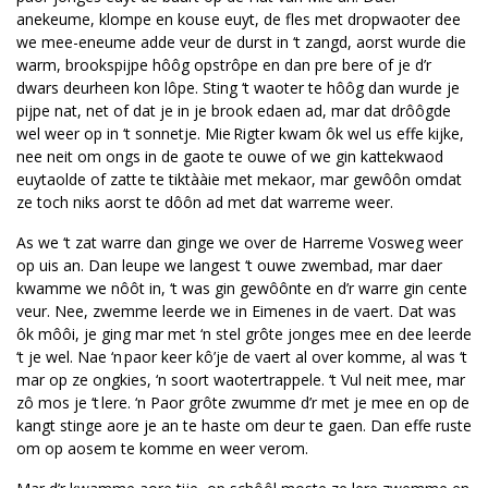
anekeume, klompe en kouse euyt, de fles met dropwaoter dee
we mee-eneume adde veur de durst in ‘t zangd, aorst wurde die
warm, brookspijpe hôôg opstrôpe en dan pre bere of je d’r
dwars deurheen kon lôpe. Sting ‘t waoter te hôôg dan wurde je
pijpe nat, net of dat je in je brook edaen ad, mar dat drôôgde
wel weer op in ‘t sonnetje. Mie Rigter kwam ôk wel us effe kijke,
nee neit om ongs in de gaote te ouwe of we gin kattekwaod
euytaolde of zatte te tiktààie met mekaor, mar gewôôn omdat
ze toch niks aorst te dôôn ad met dat warreme weer.
As we ‘t zat warre dan ginge we over de Harreme Vosweg weer
op uis an. Dan leupe we langest ‘t ouwe zwembad, mar daer
kwamme we nôôt in, ‘t was gin gewôônte en d’r warre gin cente
veur. Nee, zwemme leerde we in Eimenes in de vaert. Dat was
ôk môôi, je ging mar met ‘n stel grôte jonges mee en dee leerde
‘t je wel. Nae ‘n paor keer kô’je de vaert al over komme, al was ‘t
mar op ze ongkies, ‘n soort waotertrappele. ‘t Vul neit mee, mar
zô mos je ‘t lere. ‘n Paor grôte zwumme d’r met je mee en op de
kangt stinge aore je an te haste om deur te gaen. Dan effe ruste
om op aosem te komme en weer verom.