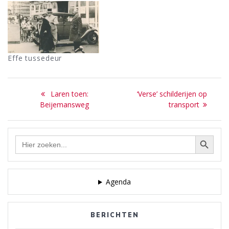
Effe tussedeur
Bericht
Previous
Next
Laren toen:
‘Verse’ schilderijen op
navigatie
post:
post:
Beijemansweg
transport
Zoekknop
Zoek
naar:
Agenda
BERICHTEN