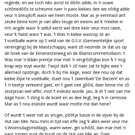
regerde, en we toch niks aorst te dôôn adde, in ‘n ouwe
schônedôôs te scheume naer ‘n paor kiekies dee we nôdig adde
veur ‘n breuyloft waor we heen moste. Mar as je eenmaol an’t
zeuke binne kom je van alles teuge en ineens ad ‘k ‘n kiekie in
m’n angde waor ‘k zelluf eerst wel dree keer veur mos raeie,
veur ‘k ‘twist waor ‘t was. ‘t Was ‘n kiekie waorop ze an
‘t voetballe warre op ‘t veld van de G.S.V. (Gemeentelijke sport
vereniging) bij de Maotschappij, want zô neumde ze dat uis op
de hoek van de Eimenesterweg en de Blarrecommertollaon. ‘t
Was mar ‘n klààn prentje mar met ‘n vergrôôtglas kon ‘k ‘r nog
knap wijs euyt wurde. Twijst da’k ‘r zô naer zat te kijke wee ‘r
allemaol opstinge, doch ‘k bij me ààge, waor dee nou op dat
kiekie lôpe te voetballe, staet nou ‘t zwembad ‘De Biezem’ en as
‘t ‘n beetje verkeerd gaet, en ‘t gaet neit gôôd, daer binne me zô
zeutjesan wel affer, mot ‘t esleute wurde. Jao, ik et ‘t neit van me
ààge hoor, ‘t sting in de krant en as dee liegt, lieg ‘k in cemissie.
Mar as ‘t nou esleute wurdt waor motte me dan hene?
Of wurdt ‘t weer net as vroger, pôôtje baoie in de vijver bij de
Hut van Mie. Nou mins in tijd van effe zag ‘k alles weer veur me.
’s Woensdagsmiddags, warm weer, gin schôôl, dan mar met ‘n
paor jonges euyt de buurt op de Hut van Mie an. Daer