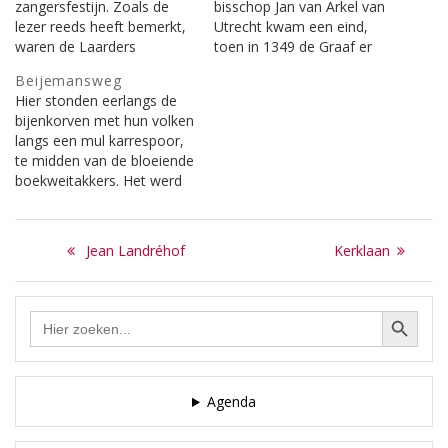
zangersfestijn. Zoals de
bisschop Jan van Arkel van
lezer reeds heeft bemerkt,
Utrecht kwam een eind,
waren de Laarders
toen in 1349 de Graaf er
muziekliefhebbers. Dat
genoegen mee moest
Beijemansweg
uitte zich in de
nemen, dat het Hollandse
Hier stonden eerlangs de
vooroorlogse jaren door
gedeelte van Eemnes in
bijenkorven met hun volken
de vele nationale
handen van de bisschop
langs een mul karrespoor,
muziekconcoursen die hier
was. Toen kwamen beiden
te midden van de bloeiende
gehouden werden. Eén
overeen dat Eemnes
boekweitakkers. Het werd
daarvan spande, doordat
vergroot zou worden…
de Jan Geurtsensteeg
er ook een zangconcours
genoemd. Aan de naam
aan was verbonden, zeker
Bericht
van Geurtsen is een
wel de kroon. Dit…
Previous
Next
Jean Landréhof
Kerklaan
lugubere geschiedenis
navigatie
post:
post:
verbonden. Deze man had
een nauw contact met de
Zoekknop
Zoek
duivel. Hij woonde in een
naar:
alleenstaand huisje en…
Agenda