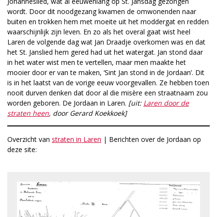
Johanneslied, wat al eeuwenlang op St. Jansdag gezongen
wordt. Door dit noodgezang kwamen de omwonenden naar
buiten en trokken hem met moeite uit het moddergat en redden
waarschijnlijk zijn leven. En zo als het overal gaat wist heel
Laren de volgende dag wat Jan Draadje overkomen was en dat
het St. Janslied hem gered had uit het watergat. Jan stond daar
in het water wist men te vertellen, maar men maakte het
mooier door er van te maken, ‘Sint Jan stond in de Jordaan’. Dit
is in het laatst van de vorige eeuw voorgevallen. Ze hebben toen
nooit durven denken dat door al die misère een straatnaam zou
worden geboren. De Jordaan in Laren.
[uit:
Laren door de
straten heen
, door Gerard Koekkoek]
Overzicht van
straten in Laren
| Berichten over de Jordaan op
deze site: