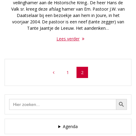
veilinghamer aan de Historische Kring.. De heer Hans de
Valk sr. kreeg deze afslag hamer van Em. Pastoor J.W. van
Daatselaar bij een bezoekje aan hem in Joure, in het
voorjaar 2004. De pastoor is een neef (tante zegger) van
Tante Jaantje de Leeuw. Het aandenken…
Lees verder
Posts
Page
Page
1
2
navigation
Zoekknop
Zoek
naar:
Agenda