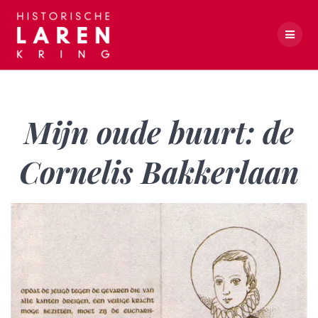
Skip
to
content
Mijn oude buurt: de Cornelis Bakkerlaan
Mijn oude buurt: de
Cornelis Bakkerlaan