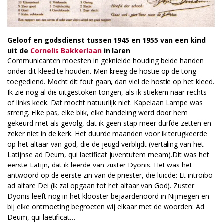
Geloof en godsdienst tussen 1945 en 1955 van een kind
uit de
Cornelis Bakkerlaan
in laren
Communicanten moesten in geknielde houding beide handen
onder dit kleed te houden. Men kreeg de hostie op de tong
toegediend. Mocht dit fout gaan, dan viel de hostie op het kleed.
Ik zie nog al die uitgestoken tongen, als ik stiekem naar rechts
of links keek. Dat mocht natuurlijk niet. Kapelaan Lampe was
streng. Elke pas, elke blik, elke handeling werd door hem
gekeurd met als gevolg, dat ik geen stap meer durfde zetten en
zeker niet in de kerk. Het duurde maanden voor ik terugkeerde
op het altaar van god, die de jeugd verblijdt (vertaling van het
Latijnse ad Deum, qui laetificat juventutem meam).Dit was het
eerste Latijn, dat ik leerde van zuster Dyonis. Het was het
antwoord op de eerste zin van de priester, die luidde: Et introibo
ad altare Dei (ik zal opgaan tot het altaar van God). Zuster
Dyonis leeft nog in het klooster-bejaardenoord in Nijmegen en
bij elke ontmoeting begroeten wij elkaar met de woorden: Ad
Deum, qui laetificat…