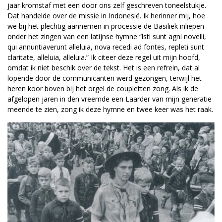
jaar kromstaf met een door ons zelf geschreven toneelstukje.
Dat handelde over de missie in Indonesië. Ik herinner mij, hoe
we bij het plechtig aannemen in processie de Basiliek inliepen
onder het zingen van een latijnse hymne “lsti sunt agni novelli,
qui annuntiaverunt alleluia, nova recedi ad fontes, repleti sunt
claritate, alleluia, alleluia.” Ik citeer deze regel uit mijn hoofd,
omdat ik niet beschik over de tekst. Het is een refrein, dat al
lopende door de communicanten werd gezongen, terwijl het
heren koor boven bij het orgel de coupletten zong. Als ik de
afgelopen jaren in den vreemde een Laarder van mijn generatie
meende te zien, zong ik deze hymne en twee keer was het raak.