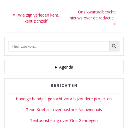
Bericht
Next
Ons kwartaalbericht:
Previous
Wie zijn verleden kent,
navigatie
post:
nieuws over de redactie
post:
kent zichzelf
Zoekknop
Zoek
naar:
Agenda
BERICHTEN
Handige handjes gezocht voor bijzondere projecten!
Teun Koetsier over pastoor Nieuwenhuis
Tentoonstelling over ‘Ons Genoegen’