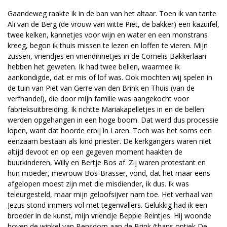
Gaandeweg raakte ik in de ban van het altaar. Toen ik van tante
Ali van de Berg (de vrouw van witte Piet, de bakker) een kazuifel,
twee kelken, kannetjes voor wijn en water en een monstrans
kreeg, begon ik thuis missen te lezen en loffen te vieren. Mijn
zussen, vriendjes en vriendinnetjes in de Cornelis Bakkerlaan
hebben het geweten. Ik had twee bellen, waarmee ik
aankondigde, dat er mis of lof was. Ook mochten wij spelen in
de tuin van Piet van Gerre van den Brink en Thuis (van de
verfhandel), die door mijn familie was aangekocht voor
fabrieksuitbreiding. Ik richtte Mariakapelletjes in en de bellen
werden opgehangen in een hoge boom. Dat werd dus processie
lopen, want dat hoorde erbij in Laren. Toch was het soms een
eenzaam bestaan als kind priester. De kerkgangers waren niet
altijd devoot en op een gegeven moment haakten de
buurkinderen, Willy en Bertje Bos af. Zij waren protestant en
hun moeder, mevrouw Bos-Brasser, vond, dat het maar eens
afgelopen moest zijn met die misdiender, ik dus. Ik was
teleurgesteld, maar mijn geloofsijver nam toe. Het verhaal van
Jezus stond immers vol met tegenvallers. Gelukkig had ik een
broeder in de kunst, mijn vriendje Beppie Reintjes. Hij woonde
boven de winkel van Bensdorp aan de Brink (thans optiek De