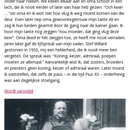
onder haar rokken. We keken elkaar aan en oma schoot in een
lach, die ik nooit eerder of later van haar heb gezien. “Och keier
… “zei oma en ik wist niet hoe vlug ik weg moest komen van die
deur. Even later riep oma gewoontegetrouw mijn tante Ali en
zag ik hun beiden gearmd door de gang naar de kamer gaan. Ik
hoor mijn tante nog zeggen “nou moeder, dat ging vlug deze
keer”. Oma deed er het zwijgen toe, ze heeft me nooit verraden.
Jaren later gaf de lijfspreuk van mijn vader, Stef Willard
gestorven in 1950, mij een helderheid, die ik nooit meer ben
vergeten. De spreuk was: “Koning, keizer, admiraal, poepen
moeten ze allemaal.” Aanvankelijk wist ik, dat zusters, broeders
en priesters geen koning, keizer of admiraal waren. Later moest
ik vaststellen, dat zelfs de paus – in die tijd Pius XII – onderhevig
was aan dagelijkse stoelgang.
Wordt vervolgd