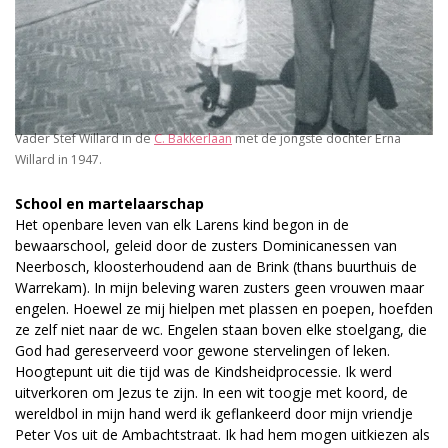
Vader Stef Willard in de
C. Bakkerlaan
met de jongste dochter Erna
Willard in 1947.
School en martelaarschap
Het openbare leven van elk Larens kind begon in de
bewaarschool, geleid door de zusters Dominicanessen van
Neerbosch, kloosterhoudend aan de Brink (thans buurthuis de
Warrekam). In mijn beleving waren zusters geen vrouwen maar
engelen. Hoewel ze mij hielpen met plassen en poepen, hoefden
ze zelf niet naar de wc. Engelen staan boven elke stoelgang, die
God had gereserveerd voor gewone stervelingen of leken.
Hoogtepunt uit die tijd was de Kindsheidprocessie. Ik werd
uitverkoren om Jezus te zijn. In een wit toogje met koord, de
wereldbol in mijn hand werd ik geflankeerd door mijn vriendje
Peter Vos uit de Ambachtstraat. Ik had hem mogen uitkiezen als