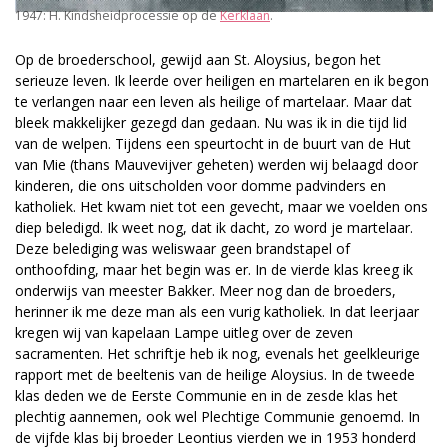
1947: H. Kindsheidprocessie op de
Kerklaan
.
Op de broederschool, gewijd aan St. Aloysius, begon het
serieuze leven. Ik leerde over heiligen en martelaren en ik begon
te verlangen naar een leven als heilige of martelaar. Maar dat
bleek makkelijker gezegd dan gedaan. Nu was ik in die tijd lid
van de welpen. Tijdens een speurtocht in de buurt van de Hut
van Mie (thans Mauvevijver geheten) werden wij belaagd door
kinderen, die ons uitscholden voor domme padvinders en
katholiek. Het kwam niet tot een gevecht, maar we voelden ons
diep beledigd. Ik weet nog, dat ik dacht, zo word je martelaar.
Deze belediging was weliswaar geen brandstapel of
onthoofding, maar het begin was er. In de vierde klas kreeg ik
onderwijs van meester Bakker. Meer nog dan de broeders,
herinner ik me deze man als een vurig katholiek. In dat leerjaar
kregen wij van kapelaan Lampe uitleg over de zeven
sacramenten. Het schriftje heb ik nog, evenals het geelkleurige
rapport met de beeltenis van de heilige Aloysius. In de tweede
klas deden we de Eerste Communie en in de zesde klas het
plechtig aannemen, ook wel Plechtige Communie genoemd. In
de vijfde klas bij broeder Leontius vierden we in 1953 honderd