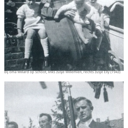
Bij oma Willard op schoot, links zusje Willemien, rechts zusje Elly (1943)