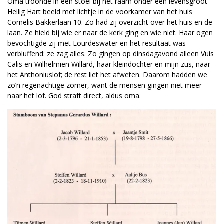
Oma troonde in een stoel bij het raam onder een levensgroot
Heilig Hart beeld met lichtje in de voorkamer van het huis
Cornelis Bakkerlaan 10. Zo had zij overzicht over het huis en de
laan. Ze hield bij wie er naar de kerk ging en wie niet. Haar ogen
bevochtigde zij met Lourdeswater en het resultaat was
verbluffend: ze zag alles. Zo gingen op dinsdagavond alleen Vuis
Calis en Wilhelmien Willard, haar kleindochter en mijn zus, naar
het Anthoniuslof; de rest liet het afweten. Daarom hadden we
zo’n regenachtige zomer, want de mensen gingen niet meer
naar het lof. God straft direct, aldus oma.