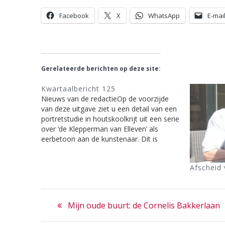
Facebook
X
WhatsApp
E-mai
Gerelateerde berichten op deze site:
Kwartaalbericht 125
Nieuws van de redactieOp de voorzijde
van deze uitgave ziet u een detail van een
portretstudie in houtskoolkrijt uit een serie
over ‘de Klepperman van Elleven’ als
eerbetoon aan de kunstenaar. Dit is
namelijk één van de eigen werken die de
op 5 juni j.l. overleden Philip Dorant op
Afscheid 
zijn…
Bericht
Previous
Mijn oude buurt: de Cornelis Bakkerlaan
navigatie
post: