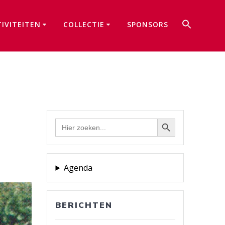
Zoek
TIVITEITEN
COLLECTIE
SPONSORS
naar:
Zoekkno
Zoekknop
Zoek
naar:
Agenda
BERICHTEN