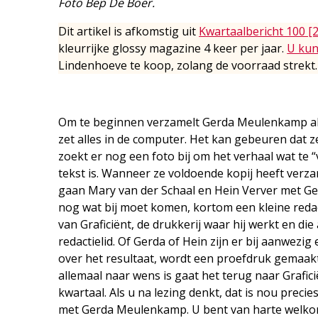
Foto Bep De Boer.
Dit artikel is afkomstig uit
Kwartaalbericht 100 [
kleurrijke glossy magazine 4 keer per jaar.
U kun
Lindenhoeve te koop, zolang de voorraad strekt.
Om te beginnen verzamelt Gerda Meulenkamp alle
zet alles in de computer. Het kan gebeuren dat ze
zoekt er nog een foto bij om het verhaal wat te 
tekst is. Wanneer ze voldoende kopij heeft verza
gaan Mary van der Schaal en Hein Verver met Ge
nog wat bij moet komen, kortom een kleine redac
van Graficiënt, de drukkerij waar hij werkt en di
redactielid. Of Gerda of Hein zijn er bij aanwezi
over het resultaat, wordt een proefdruk gemaakt 
allemaal naar wens is gaat het terug naar Grafic
kwartaal. Als u na lezing denkt, dat is nou precie
met Gerda Meulenkamp. U bent van harte welkom 