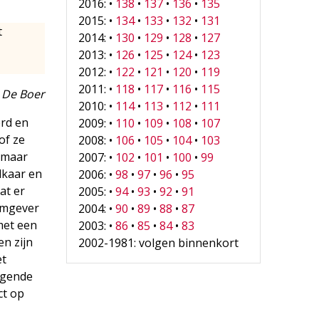
2016: •
138
•
137
•
136
•
135
2015: •
134
•
133
•
132
•
131
t
2014: •
130
•
129
•
128
•
127
2013: •
126
•
125
•
124
•
123
2012: •
122
•
121
•
120
•
119
2011: •
118
•
117
•
116
•
115
 De Boer
2010: •
114
•
113
•
112
•
111
erd en
2009: •
110
•
109
•
108
•
107
of ze
2008: •
106
•
105
•
104
•
103
n maar
2007: •
102
•
101
•
100
•
99
lkaar en
2006: •
98
•
97
•
96
•
95
at er
2005: •
94
•
93
•
92
•
91
ormgever
2004: •
90
•
89
•
88
•
87
 met een
2003: •
86
•
85
•
84
•
83
en zijn
2002-1981: volgen binnenkort
et
olgende
ct op