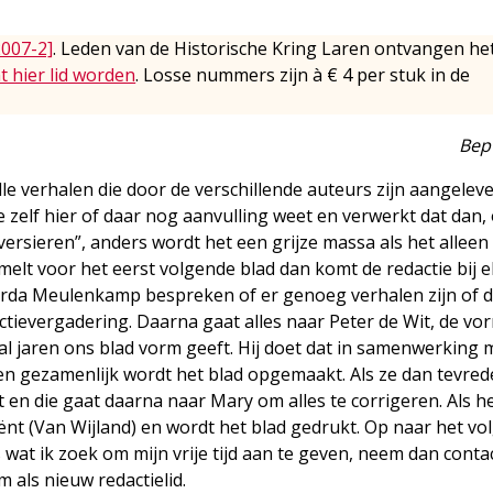
2007-2]
. Leden van de Historische Kring Laren ontvangen he
t hier lid worden
. Losse nummers zijn à € 4 per stuk in de
Bep
 verhalen die door de verschillende auteurs zijn aangelev
 zelf hier of daar nog aanvulling weet en verwerkt dat dan, 
“versieren”, anders wordt het een grijze massa als het allee
melt voor het eerst volgende blad dan komt de redactie bij e
rda Meulenkamp bespreken of er genoeg verhalen zijn of d
tievergadering. Daarna gaat alles naar Peter de Wit, de v
e al jaren ons blad vorm geeft. Hij doet dat in samenwerking
g en gezamenlijk wordt het blad opgemaakt. Als ze dan tevred
en die gaat daarna naar Mary om alles te corrigeren. Als h
iënt (Van Wijland) en wordt het blad gedrukt. Op naar het v
s wat ik zoek om mijn vrije tijd aan te geven, neem dan conta
als nieuw redactielid.