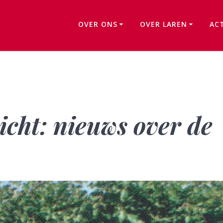
OVER ONS
OVER LAREN
AC
Ons kwartaalbericht: nieuws over de redactie
cht: nieuws over de