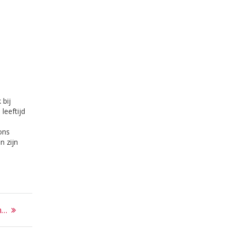
 bij
leeftijd
.
ons
n zijn
len een
e
n…