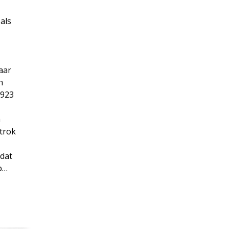
als
aar
n
1923
a
rtrok
 dat
p…