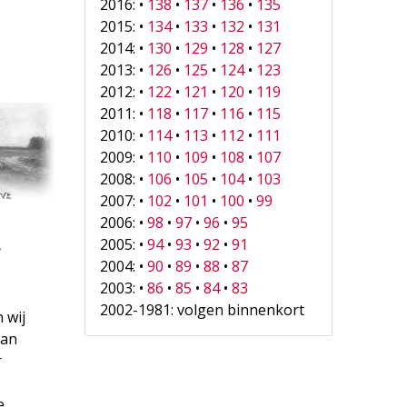
2016: •
138
•
137
•
136
•
135
2015: •
134
•
133
•
132
•
131
2014: •
130
•
129
•
128
•
127
2013: •
126
•
125
•
124
•
123
2012: •
122
•
121
•
120
•
119
2011: •
118
•
117
•
116
•
115
2010: •
114
•
113
•
112
•
111
2009: •
110
•
109
•
108
•
107
2008: •
106
•
105
•
104
•
103
2007: •
102
•
101
•
100
•
99
2006: •
98
•
97
•
96
•
95
2005: •
94
•
93
•
92
•
91
2004: •
90
•
89
•
88
•
87
2003: •
86
•
85
•
84
•
83
2002-1981: volgen binnenkort
 wij
van
r
e