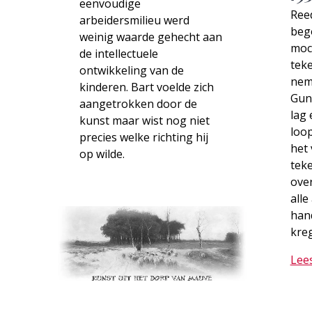
eenvoudige
Reed
arbeidersmilieu werd
bego
weinig waarde gehecht aan
moch
de intellectuele
teke
ontwikkeling van de
neme
kinderen. Bart voelde zich
Gun
aangetrokken door de
lag
kunst maar wist nog niet
loop
precies welke richting hij
het 
op wilde.
teke
over
alle
han
kre
Lee