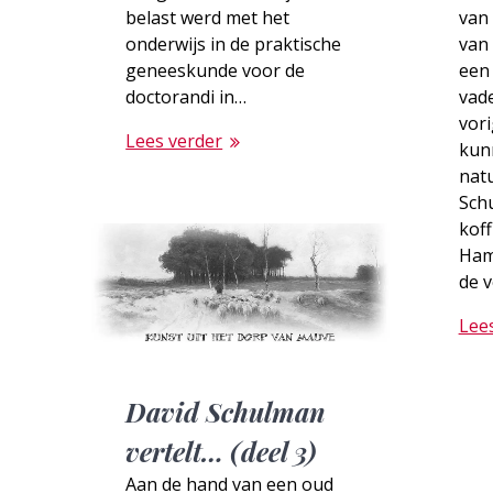
belast werd met het
van 
onderwijs in de praktische
van 
geneeskunde voor de
een
doctorandi in…
vade
vori
Lees verder
kun
natu
Sch
koff
Hamd
de 
Lee
David Schulman
vertelt… (deel 3)
Aan de hand van een oud