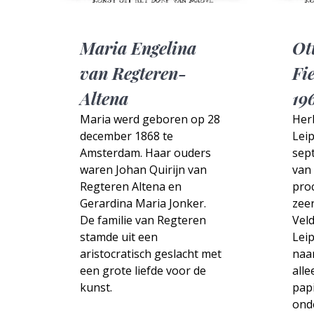
Maria Engelina
Ot
van Regteren-
Fi
Altena
19
Maria werd geboren op 28
Herb
december 1868 te
Lei
Amsterdam. Haar ouders
sep
waren Johan Quirijn van
van
Regteren Altena en
proc
Gerardina Maria Jonker.
zeer
De familie van Regteren
Veld
stamde uit een
Leip
aristocratisch geslacht met
naam
een grote liefde voor de
alle
kunst.
pap
ond