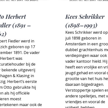
to Herbert
Kees Schrikker
edler (1891 –
(1898–1993)
Kees Schrikker werd op
62)
juli 1898 geboren in
ert Fiedler werd in
Amsterdam in een groo
pzich geboren op 17
dubbel grachtenhuis m
tember 1891. De vader
verdiepingen waar ook 
 Herbert was
vader kantoor hield. Hij
uratiehouder bij de
heeft een vrolijke en vri
 bekende uitgeverij
jeugd gehad en vooral 
hagen & Klasing in
grootte van het huis he
zig. Herbert’s eerste
daaraan bijgedragen.
 Otto gebruikte hij
Verstoppertje spelen e
en als hij officiële
andere spelletjes, met v
ieren moest
vriendjes en vooral de
ertekenen maar ook de
vrijheid, hebben…