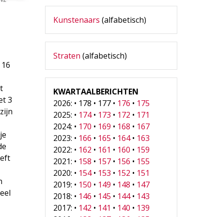
Kunstenaars
(alfabetisch)
Straten
(alfabetisch)
 16
t
KWARTAALBERICHTEN
et 3
2026: • 178 • 177 •
176
•
175
zijn
2025: •
174
•
173
•
172
•
171
2024: •
170
•
169
•
168
•
167
je
2023: •
166
•
165
•
164
•
163
de
2022: •
162
•
161
•
160
•
159
eft
2021: •
158
•
157
•
156
•
155
2020: •
154
•
153
•
152
•
151
n
2019: •
150
•
149
•
148
•
147
eel
2018: •
146
•
145
•
144
•
143
2017: •
142
•
141
•
140
•
139