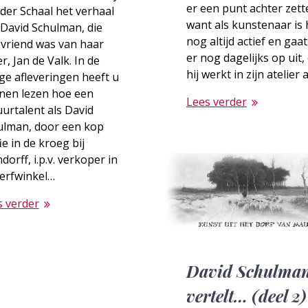
er een punt achter zett
der Schaal het verhaal
want als kunstenaar is h
David Schulman, die
nog altijd actief en gaat
 vriend was van haar
er nog dagelijks op uit,
r, Jan de Valk. In de
hij werkt in zijn atelier
ge afleveringen heeft u
nen lezen hoe een
Lees verder
urtalent als David
ulman, door een kop
ie in de kroeg bij
orff, i.p.v. verkoper in
verfwinkel…
s verder
David Schulma
vertelt… (deel 2)