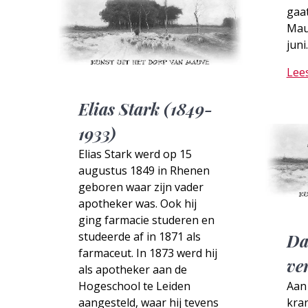
gaa
Mau
juni
Lee
Elias Stark (1849-
1933)
Elias Stark werd op 15
augustus 1849 in Rhenen
geboren waar zijn vader
apotheker was. Ook hij
ging farmacie studeren en
studeerde af in 1871 als
Da
farmaceut. In 1873 werd hij
ver
als apotheker aan de
Hogeschool te Leiden
Aan
aangesteld, waar hij tevens
kran