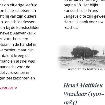
s op elfjarige leeftijd
pagina 18. Het blijkt
n hij te schetsen en
kunstschilder Frans
t hij van zijn ouders
Langeveld te zijn gewee
n- en schilderlessen
Hartelijk dank voor uw
n bij de kunstschilder
reacties.
neweg. Aanvankelijk
 er voor hem een
baan in de handel in
verschiet, maar zijn
ntalent kreeg de
hand en al snel was
 aandacht voor de
del verdwenen en
gen zeegezichten en…
Henri Matthieu
s verder
Wezelaar (1901-
1984)