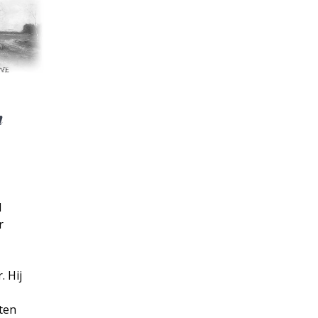
n
d
r
. Hij
ten