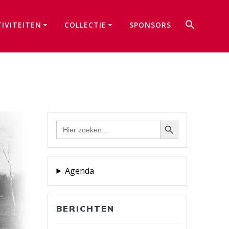
Zoek
TIVITEITEN
COLLECTIE
SPONSORS
naar:
Zoekkno
Zoekknop
Zoek
naar:
Agenda
BERICHTEN