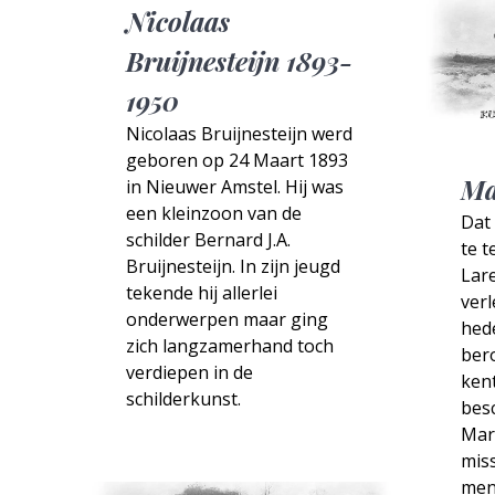
Nicolaas
Bruijnesteijn 1893-
1950
Nicolaas Bruijnesteijn werd
geboren op 24 Maart 1893
Ma
in Nieuwer Amstel. Hij was
een kleinzoon van de
Dat 
schilder Bernard J.A.
te t
Bruijnesteijn. In zijn jeugd
Lare
tekende hij allerlei
ver
onderwerpen maar ging
hed
zich langzamerhand toch
ber
verdiepen in de
kent
schilderkunst.
bes
Mart
miss
men