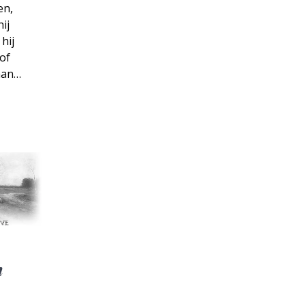
en,
ij
 hij
 of
 aan…
n