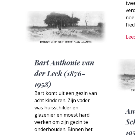
twe
ver
noe
Fied
Lee
Bart Anthonie van
der Leck (1876-
1958)
Bart komt uit een gezin van
acht kinderen. Zijn vader
was huisschilder en
An
glazenier en moest hard
Sc
werken om zijn gezin te
onderhouden. Binnen het
19