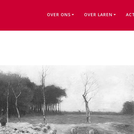
OVER ONS
OVER LAREN
AC
Kunst uit het dorp van Mauve