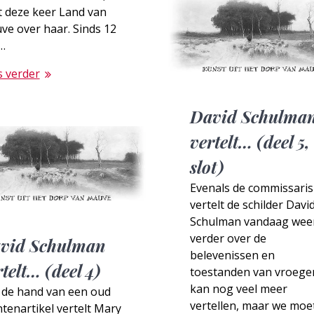
t deze keer Land van
ve over haar. Sinds 12
…
s verder
David Schulma
vertelt… (deel 5,
slot)
Evenals de commissaris
vertelt de schilder Davi
Schulman vandaag wee
verder over de
vid Schulman
belevenissen en
telt… (deel 4)
toestanden van vroeger
kan nog veel meer
 de hand van een oud
vertellen, maar we moe
tenartikel vertelt Mary