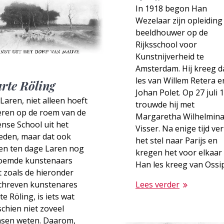
In 1918 begon Han
Wezelaar zijn opleiding 
beeldhouwer op de
Rijksschool voor
Kunstnijverheid te
Amsterdam. Hij kreeg d
les van Willem Retera e
rte Röling
Johan Polet. Op 27 juli 
Laren, niet alleen hoeft
trouwde hij met
eren op de roem van de
Margaretha Wilhelmin
nse School uit het
Visser. Na enige tijd ve
leden, maar dat ook
het stel naar Parijs en
en ten dage Laren nog
kregen het voor elkaar
oemde kunstenaars
Han les kreeg van Ossi
 zoals de hieronder
chreven kunste­nares
Lees verder
e Röling, is iets wat
chien niet zoveel
sen weten. Daarom,