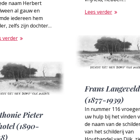
ede naam Herbert
dween al gauw en
Lees verder
mde iedereen hem
ler, zelfs zijn dochter…
s verder
Frans Langeveld
(1877-1939)
In nummer 116 vroegen
thonie Pieter
uw hulp bij het vinden 
de naam van de schilde
hotel (1890-
van het schilderij van
58)
Houthandel van Dijk, zi