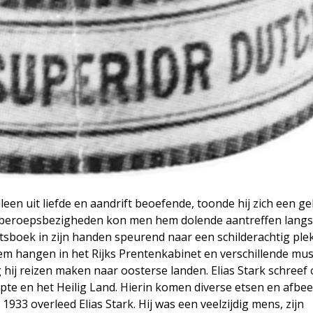
leen uit liefde en aandrift beoefende, toonde hij zich een g
jn beroepsbezigheden kon men hem dolende aantreffen langs
sboek in zijn handen speurend naar een schilderachtig plekj
hem hangen in het Rijks Prentenkabinet en verschillende mus
ij reizen maken naar oosterse landen. Elias Stark schreef
ypte en het Heilig Land. Hierin komen diverse etsen en afbe
1933 overleed Elias Stark. Hij was een veelzijdig mens, zijn