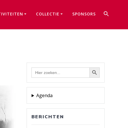
Zoek
TIVITEITEN
COLLECTIE
SPONSORS
naar:
Zoekkno
Zoekknop
Zoek
naar:
Agenda
BERICHTEN