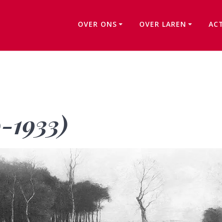
OVER ONS
OVER LAREN
AC
Elias Stark (1849-1933)
9-1933)