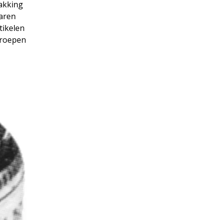
pakking
Laren
tikelen
groepen