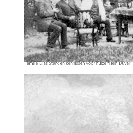
Familie Elias Stark en kennissen vóór huize “Hein Duvel”