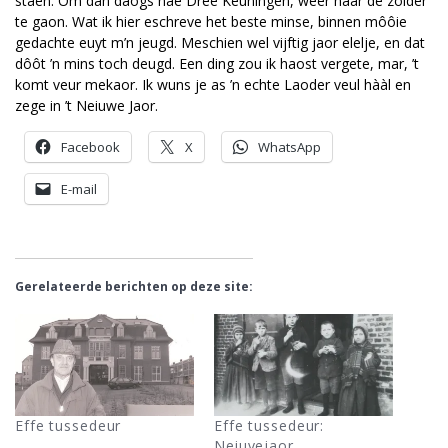
staen. Om dan daogs nae Dree Keuningen, weer naar de zolder
te gaon. Wat ik hier eschreve het beste minse, binnen môôie
gedachte euyt m’n jeugd. Meschien wel vijftig jaor elelje, en dat
dôôt ’n mins toch deugd. Een ding zou ik haost vergete, mar, ’t
komt veur mekaor. Ik wuns je as ’n echte Laoder veul hààl en
zege in ’t Neiuwe Jaor.
Facebook
X
WhatsApp
E-mail
Gerelateerde berichten op deze site:
Effe tussedeur
Effe tussedeur:
Neiuvejaor