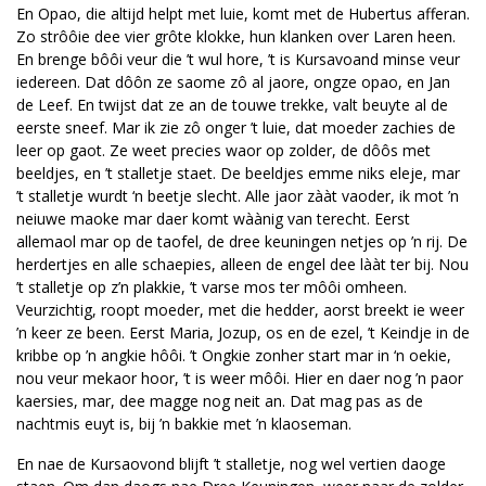
En Opao, die altijd helpt met luie, komt met de Hubertus afferan.
Zo strôôie dee vier grôte klokke, hun klanken over Laren heen.
En brenge bôôi veur die ’t wul hore, ’t is Kursavoand minse veur
iedereen. Dat dôôn ze saome zô al jaore, ongze opao, en Jan
de Leef. En twijst dat ze an de touwe trekke, valt beuyte al de
eerste sneef. Mar ik zie zô onger ’t luie, dat moeder zachies de
leer op gaot. Ze weet precies waor op zolder, de dôôs met
beeldjes, en ’t stalletje staet. De beeldjes emme niks eleje, mar
’t stalletje wurdt ‘n beetje slecht. Alle jaor zààt vaoder, ik mot ’n
neiuwe maoke mar daer komt wàànig van terecht. Eerst
allemaol mar op de taofel, de dree keuningen netjes op ’n rij. De
herdertjes en alle schaepies, alleen de engel dee lààt ter bij. Nou
’t stalletje op z’n plakkie, ’t varse mos ter môôi omheen.
Veurzichtig, roopt moeder, met die hedder, aorst breekt ie weer
’n keer ze been. Eerst Maria, Jozup, os en de ezel, ’t Keindje in de
kribbe op ’n angkie hôôi. ’t Ongkie zonher start mar in ‘n oekie,
nou veur mekaor hoor, ’t is weer môôi. Hier en daer nog ’n paor
kaersies, mar, dee magge nog neit an. Dat mag pas as de
nachtmis euyt is, bij ’n bakkie met ’n klaoseman.
En nae de Kursaovond blijft ’t stalletje, nog wel vertien daoge