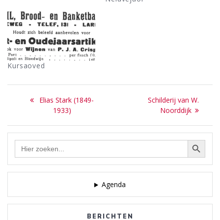
Kursaoved
Bericht
Previous
Next
Elias Stark (1849-
Schilderij van W.
navigatie
post:
post:
1933)
Noorddijk
Zoekknop
Zoek
naar:
Agenda
BERICHTEN