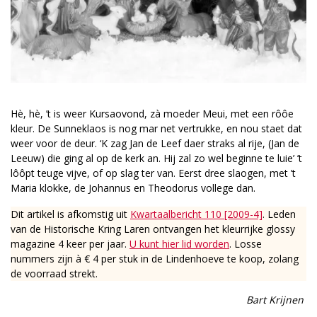
Hè, hè, ’t is weer Kursaovond, zà moeder Meui, met een rôôe
kleur. De Sunneklaos is nog mar net vertrukke, en nou staet dat
weer voor de deur. ‘K zag Jan de Leef daer straks al rije, (Jan de
Leeuw) die ging al op de kerk an. Hij zal zo wel beginne te luie’ ’t
lôôpt teuge vijve, of op slag ter van. Eerst dree slaogen, met ’t
Maria klokke, de Johannus en Theodorus vollege dan.
Dit artikel is afkomstig uit
Kwartaalbericht 110 [2009-4]
. Leden
van de Historische Kring Laren ontvangen het kleurrijke glossy
magazine 4 keer per jaar.
U kunt hier lid worden
. Losse
nummers zijn à € 4 per stuk in de Lindenhoeve te koop, zolang
de voorraad strekt.
Bart Krijnen