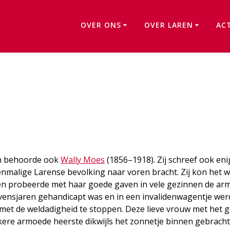
OVER ONS
OVER LAREN
AC
Wally Moesweg
en behoorde ook
Wally Moes
(1856–1918). Zij schreef ook eni
enmalige Larense bevolking naar voren bracht. Zij kon het w
p en probeerde met haar goede gaven in vele gezinnen de a
 levensjaren gehandicapt was en in een invalidenwagentje wer
met de weldadigheid te stoppen. Deze lieve vrouw met het 
nkere armoede heerste dikwijls het zonnetje binnen gebracht