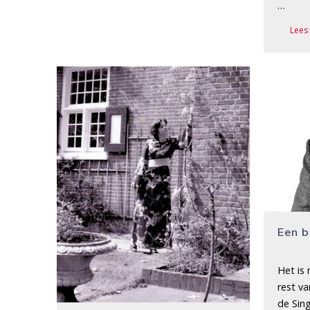
…
Lees
Een b
Het is
rest va
de Sin