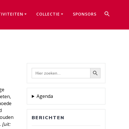
Zoek
TIVITEITEN
COLLECTIE
SPONSORS
naar:
Zoekkno
Zoekknop
Zoek
naar:
ge
Agenda
eten,
rmoede
d
gouden
BERICHTEN
.
[uit: