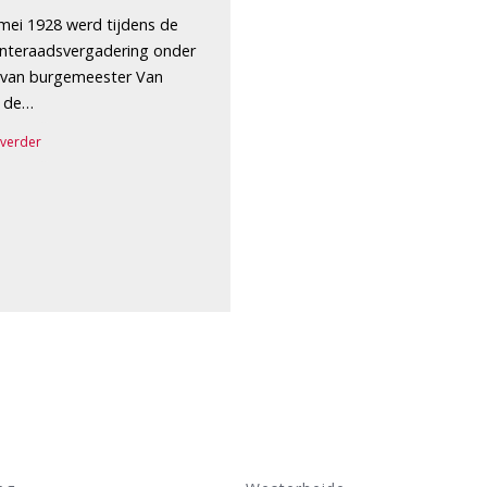
mei 1928 werd tijdens de
teraadsvergadering onder
g van burgemeester Van
n de…
 verder