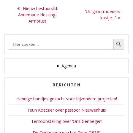
Bericht
Previous
Nieuw bestuurslid:
Next
‘Uit grootmoeders
navigatie
post:
Annemarie Hessing-
post:
kastje…’
Armbrust
Zoekknop
Zoek
naar:
Agenda
BERICHTEN
Handige handjes gezocht voor bijzondere projecten!
Teun Koetsier over pastoor Nieuwenhuis
Tentoonstelling over ‘Ons Genoegen’
De Ondergang van het Dorp (1913)