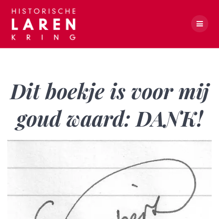
Skip
to
content
Dit boekje is voor mij goud waard: DANK!
Dit boekje is voor mij
goud waard: DANK!