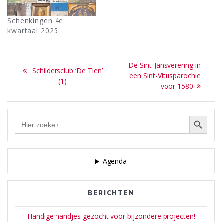
Schenkingen 4e
kwartaal 2025
Bericht
Next
De Sint-Jansverering in
Previous
Schildersclub ‘De Tien’
navigatie
post:
een Sint-Vitusparochie
post:
(1)
voor 1580
Zoekknop
Zoek
naar:
Agenda
BERICHTEN
Handige handjes gezocht voor bijzondere projecten!