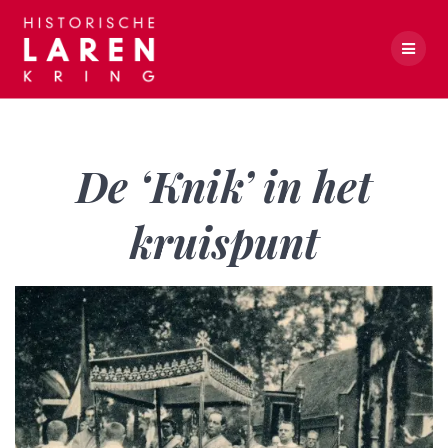
Skip
to
content
De ‘Knik’ in het kruispunt
De ‘Knik’ in het
kruispunt