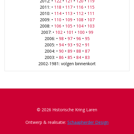
2012: •
122
•
121
•
120
•
119
2011: •
118
•
117
•
116
•
115
2010: •
114
•
113
•
112
•
111
2009: •
110
•
109
•
108
•
107
2008: •
106
•
105
•
104
•
103
2007: •
102
•
101
•
100
•
99
2006: •
98
•
97
•
96
•
95
2005: •
94
•
93
•
92
•
91
2004: •
90
•
89
•
88
•
87
2003: •
86
•
85
•
84
•
83
2002-1981: volgen binnenkort
© 2026 Historische Kring Laren
Ontwerp & realisatie:
Schaapherder Design