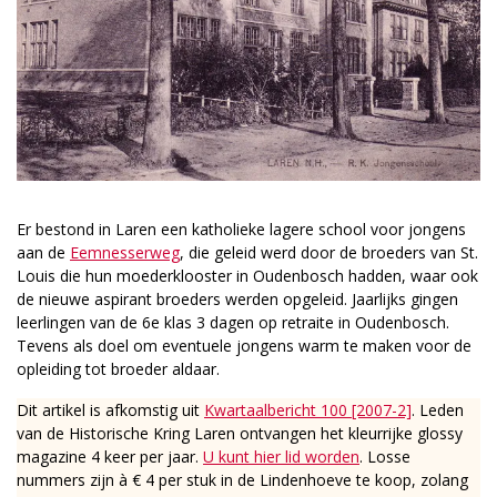
Er bestond in Laren een katholieke lagere school voor jongens
aan de
Eemnesserweg
, die geleid werd door de broeders van St.
Louis die hun moederklooster in Oudenbosch hadden, waar ook
de nieuwe aspirant broeders werden opgeleid. Jaarlijks gingen
leerlingen van de 6e klas 3 dagen op retraite in Oudenbosch.
Tevens als doel om eventuele jongens warm te maken voor de
opleiding tot broeder aldaar.
Dit artikel is afkomstig uit
Kwartaalbericht 100 [2007-2]
. Leden
van de Historische Kring Laren ontvangen het kleurrijke glossy
magazine 4 keer per jaar.
U kunt hier lid worden
. Losse
nummers zijn à € 4 per stuk in de Lindenhoeve te koop, zolang