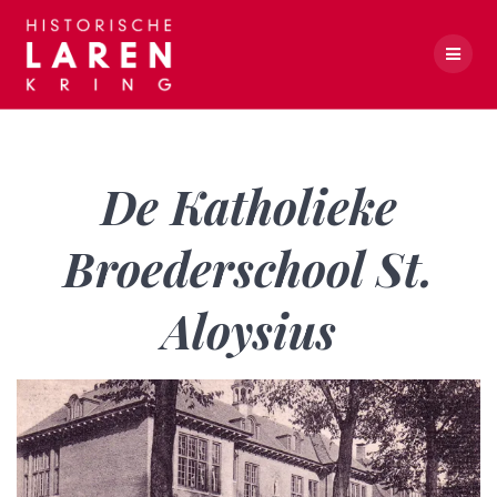
Skip
to
content
De Katholieke Broederschool St. Aloysius
De Katholieke
Broederschool St.
Aloysius