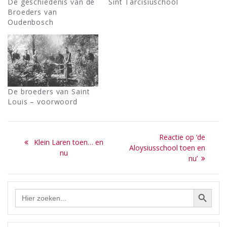
De geschiedenis van de
Sint Tarcisiuschool
Broeders van
Oudenbosch
De broeders van Saint
Louis – voorwoord
Bericht
Next
Reactie op ‘de
Previous
Klein Laren toen… en
navigatie
post:
Aloysiusschool toen en
post:
nu
nu’
Zoekknop
Zoek
naar: