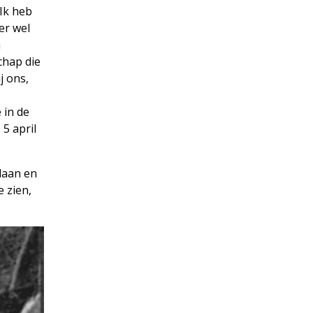
 Ik heb
er wel
n
chap die
j ons,
 in de
5 april
edaan en
 zien,