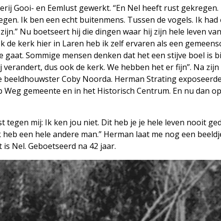
rij Gooi- en Eemlust gewerkt. “En Nel heeft rust gekregen.
 regen. Ik ben een echt buitenmens. Tussen de vogels. Ik had 
ijn.” Nu boetseert hij die dingen waar hij zijn hele leven va
k de kerk hier in Laren heb ik zelf ervaren als een gemeens
je gaat. Sommige mensen denken dat het een stijve boel is bi
 verandert, dus ook de kerk. We hebben het er fijn”. Na zijn
cumse beeldhouwster Coby Noorda. Herman Strating exposeerde
 Weg gemeente en in het Historisch Centrum. En nu dan op 
t tegen mij: Ik ken jou niet. Dit heb je je hele leven nooit g
Ik heb een hele andere man.” Herman laat me nog een beeldje
t is Nel. Geboetseerd na 42 jaar.