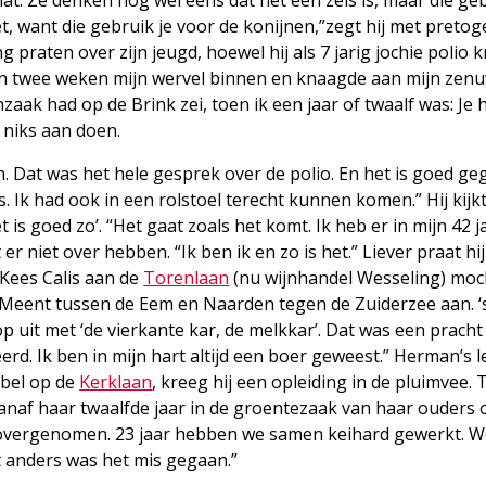
et, want die gebruik je voor de konijnen,”zegt hij met pretog
aten over zijn jeugd, hoewel hij als 7 jarig jochie polio k
nen twee weken mijn wervel binnen en knaagde aan mijn zen
aak had op de Brink zei, toen ik een jaar of twaalf was: Je 
niks aan doen.
en. Dat was het hele gesprek over de polio. En het is goed ge
. Ik had ook in een rolstoel terecht kunnen komen.” Hij kijk
is goed zo’. “Het gaat zoals het komt. Ik heb er in mijn 42 j
t er niet over hebben. “Ik ben ik en zo is het.” Liever praat hi
j Kees Calis aan de
Torenlaan
(nu wijnhandel Wesseling) moc
Meent tussen de Eem en Naarden tegen de Zuiderzee aan. ‘
 uit met ‘de vierkante kar, de melkkar’. Dat was een pracht 
d. Ik ben in mijn hart altijd een boer geweest.” Herman’s 
jbel op de
Kerklaan
, kreeg hij een opleiding in de pluimvee. 
 vanaf haar twaalfde jaar in de groentezaak van haar ouders 
e overgenomen. 23 jaar hebben we samen keihard gewerkt. 
t anders was het mis gegaan.”