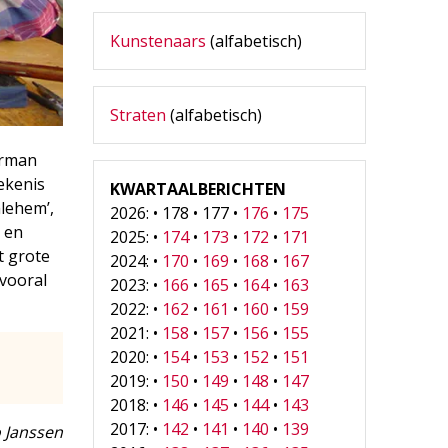
Kunstenaars
(alfabetisch)
Straten
(alfabetisch)
erman
ekenis
KWARTAALBERICHTEN
hlehem’,
2026: • 178 • 177 •
176
•
175
’ en
2025: •
174
•
173
•
172
•
171
t grote
2024: •
170
•
169
•
168
•
167
 vooral
2023: •
166
•
165
•
164
•
163
2022: •
162
•
161
•
160
•
159
2021: •
158
•
157
•
156
•
155
2020: •
154
•
153
•
152
•
151
2019: •
150
•
149
•
148
•
147
2018: •
146
•
145
•
144
•
143
2017: •
142
•
141
•
140
•
139
 Janssen