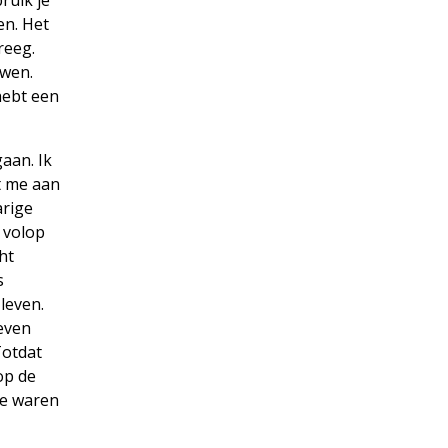
en. Het
reeg.
uwen.
hebt een
gaan. Ik
t me aan
arige
j volop
ht
s
leven.
leven
Totdat
op de
We waren