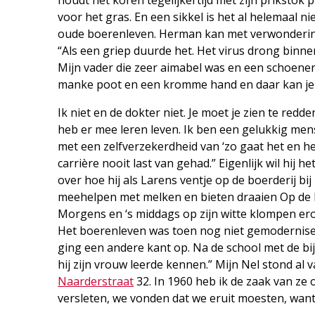
voor het gras. En een sikkel is het al helemaal ni
oude boerenleven. Herman kan met verwondering pr
“Als een griep duurde het. Het virus drong bin
Mijn vader die zeer aimabel was en een schoenenz
manke poot en een kromme hand en daar kan je 
Ik niet en de dokter niet. Je moet je zien te redd
heb er mee leren leven. Ik ben een gelukkig mens
met een zelfverzekerdheid van ‘zo gaat het en het 
carrière nooit last van gehad.” Eigenlijk wil hij he
over hoe hij als Larens ventje op de boerderij bi
meehelpen met melken en bieten draaien Op de 
Morgens en ‘s middags op zijn witte klompen erop
Het boerenleven was toen nog niet gemoderniseer
ging een andere kant op. Na de school met de bi
hij zijn vrouw leerde kennen.” Mijn Nel stond al
Naarderstraat
32. In 1960 heb ik de zaak van z
versleten, we vonden dat we eruit moesten, wan