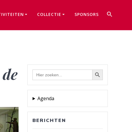
Zoek
TIVITEITEN
COLLECTIE
SPONSORS
naar:
Zoekkno
 de
Zoekknop
Zoek
naar:
Agenda
BERICHTEN