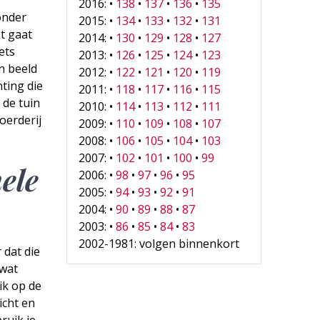
2016: •
138
•
137
•
136
•
135
zonder
2015: •
134
•
133
•
132
•
131
t gaat
2014: •
130
•
129
•
128
•
127
ets
2013: •
126
•
125
•
124
•
123
jn beeld
2012: •
122
•
121
•
120
•
119
ting die
2011: •
118
•
117
•
116
•
115
 de tuin
2010: •
114
•
113
•
112
•
111
oerderij
2009: •
110
•
109
•
108
•
107
2008: •
106
•
105
•
104
•
103
2007: •
102
•
101
•
100
•
99
ele
2006: •
98
•
97
•
96
•
95
2005: •
94
•
93
•
92
•
91
2004: •
90
•
89
•
88
•
87
2003: •
86
•
85
•
84
•
83
2002-1981: volgen binnenkort
 dat die
 wat
ik op de
icht en
ruik je