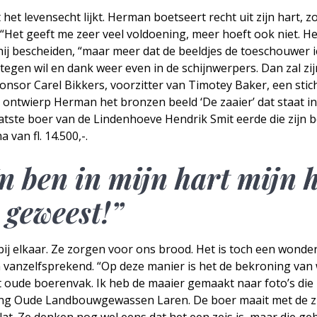
 het levensecht lijkt. Herman boetseert recht uit zijn hart, 
 “Het geeft me zeer veel voldoening, meer hoeft ook niet. He
hij bescheiden, “maar meer dat de beeldjes de toeschouwer i
 tegen wil en dank weer even in de schijnwerpers. Dan zal zi
nsor Carel Bikkers, voorzitter van Timotey Baker, een stich
r ontwierp Herman het bronzen beeld ‘De zaaier’ dat staat in
atste boer van de Lindenhoeve Hendrik Smit eerde die zijn b
van fl. 14.500,-.
n ben in mijn hart mijn h
r geweest!”
bij elkaar. Ze zorgen voor ons brood. Het is toch een wonder
an vanzelfsprekend. “Op deze manier is het de bekroning van
et oude boerenvak. Ik heb de maaier gemaakt naar foto’s die 
ting Oude Landbouwgewassen Laren. De boer maait met de z
plat. Ze denken nog wel eens dat het een zeis is, maar die geb