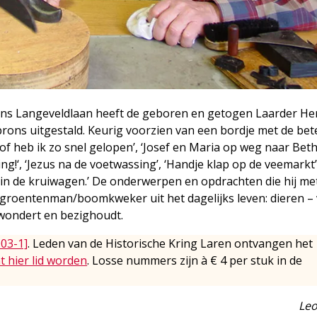
Frans Langeveldlaan heeft de geboren en getogen Laarder H
 brons uitgestald. Keurig voorzien van een bordje met de bet
 of heb ik zo snel gelopen’, ‘Josef en Maria op weg naar Bet
ng!‘, ‘Jezus na de voetwassing’, ‘Handje klap op de veemarkt
 in de kruiwagen.’ De onderwerpen en opdrachten die hij me
e groentenman/boomkweker uit het dagelijks leven: dieren –
rwondert en bezighoudt.
003-1]
. Leden van de Historische Kring Laren ontvangen het
t hier lid worden
. Losse nummers zijn à € 4 per stuk in de
Leo