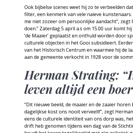
Ook bijbelse scenes weet hij zo te verbeelden dat
filter, een kenmerk van vele naieve kunstenaars.
me niet zozeer om persoonlijke aandacht”, zegt 
doen.” Zaterdag 5 april a.s om 15.00 uur komt hij
‘de Maaier’ geplaatst en onthuld worden door spo
culturele objecten in het Gooi subsidieert. Eerde
van het Historisch Centrum en waarmee hij de la
aan de gemeente verkocht in 1928 voor de somma 
Herman Strating: “I
leven altijd een boe
“Dit nieuwe beeld, de maaier en de zaaier horen 
dagelijkse kost ons nooit verveelt!”, zegt Herm
eens de culturele identiteit van ons dorp was, h
drift heb genomen tijdens een dag van de Stich
houdt het koren tegelijkertijd met zijn prikstok 