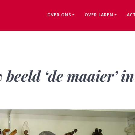
OVER ONS
OVER LAREN
AC
Onthulling nieuw beeld ‘de maaier’ in de Lindenhoeve
 beeld ‘de maaier’ in