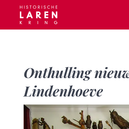
Skip
to
content
Onthulling nieuw
Lindenhoeve