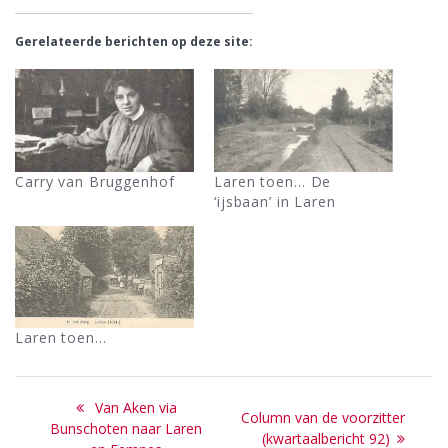
Gerelateerde berichten op deze site:
Carry van Bruggenhof
Laren toen… De
‘ijsbaan’ in Laren
Laren toen…
Bericht
Previous
Van Aken via
Next
Column van de voorzitter
navigatie
post:
Bunschoten naar Laren
post:
(kwartaalbericht 92)