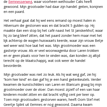
de
Eemnesserweg
, waar voorheen wethouder Calis heeft
gewoond. Mijn grootvader had daar zijn handel: geiten, konijnen
en een paard.
Het verhaal gaat dat hij wel eens iemand op moest halen in
Hilversum die gestorven was en dat bracht 5 gulden op. Hij
maakte dan een stop bij het café naast het St Janskerkhof, waar
hij zo lang bleef zitten, dat het paard zonder hem maar met het
lijk achterop de wagen huiswaarts keerde, waar zijn vrouw Betje
wel weer wist hoe laat het was. Mijn grootmoeder was een
gastvrije vrouw. Als er veel woonwagenlui door Laren trokken
en er geen plaats voor hen te vinden was, dan konden zij altijd
terecht op de Maatschappij, wat ook weer de handel
bevorderde.
Mijn grootvader was niet zo leuk. Als hij wat weg gaf, zei hij:
“kom hier kind” en dan gaf hij je een hand geitenkeutels. Verder
kwamen de kunstschilders van Laren en Blaricum graag bij mijn
grootmoeder over de vloer. Dan moest zijzelf of een van haar
kinderen model zitten en dat bracht vijftig cent per keer op.
Toen mijn grootouders gestorven waren, heeft Oom Stef met
Geertje Splint uit Eemnes er nog gewoond. Daarna kwam