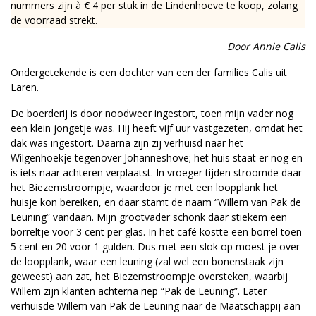
nummers zijn à € 4 per stuk in de Lindenhoeve te koop, zolang
de voorraad strekt.
Door Annie Calis
Ondergetekende is een dochter van een der families Calis uit
Laren.
De boerderij is door noodweer ingestort, toen mijn vader nog
een klein jongetje was. Hij heeft vijf uur vastgezeten, omdat het
dak was ingestort. Daarna zijn zij verhuisd naar het
Wilgenhoekje tegenover Johanneshove; het huis staat er nog en
is iets naar achteren verplaatst. In vroeger tijden stroomde daar
het Biezemstroompje, waardoor je met een loopplank het
huisje kon bereiken, en daar stamt de naam “Willem van Pak de
Leuning” vandaan. Mijn grootvader schonk daar stiekem een
borreltje voor 3 cent per glas. In het café kostte een borrel toen
5 cent en 20 voor 1 gulden. Dus met een slok op moest je over
de loopplank, waar een leuning (zal wel een bonenstaak zijn
geweest) aan zat, het Biezemstroompje oversteken, waarbij
Willem zijn klanten achterna riep “Pak de Leuning”. Later
verhuisde Willem van Pak de Leuning naar de Maatschappij aan