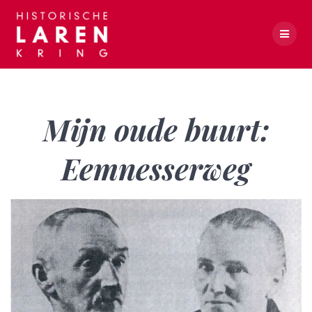
Skip
to
content
Mijn oude buurt: Eemnesserweg
Mijn oude buurt:
Eemnesserweg