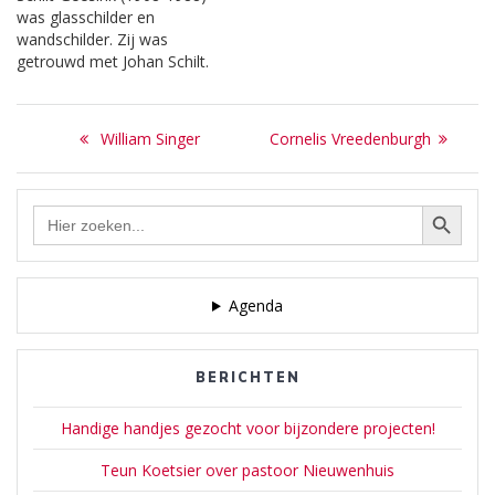
nu in Groningen. Van haar
onderstaande berichten op
was glasschilder en
kennen we o.a. het gouden
deze site.
wandschilder. Zij was
geitjesmonument aan de
getrouwd met Johan Schilt.
Smeekweg. Het spontaan
Meer informatie: Wikipedia
ontstane…
| De Valk Lexicon | RKD
Bericht
en onderstaande berichten
Previous
Next
William Singer
Cornelis Vreedenburgh
op deze site.
navigatie
post:
post:
Zoekknop
Zoek
naar:
Agenda
BERICHTEN
Handige handjes gezocht voor bijzondere projecten!
Teun Koetsier over pastoor Nieuwenhuis