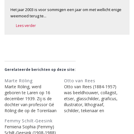
Het jaar 2003 is voor sommigen een jaar om met wellicht enige
weemoed terug te…
Lees verder
Gerelateerde berichten op deze site:
Marte Röling
Otto van Rees
Marte Röling, werd
Otto van Rees (1884-1957)
geboren te Laren op 16
was beeldhouwer, collagist,
december 1939. Zij is de
etser, glasschilder, graficus,
dochter van professor Gé
illustrator, lithograaf,
Röling die op de Torenlaan
schilder, tekenaar en
45 te Laren woonde en
wandschilder. Meer
Femmy Schilt-Geesink
werkte. Marte werd
informatie: Wikipedia | De
Femiena Sophia (Femmy)
beeldhouwster. Ze woont
Valk Lexicon | RKD en
Schilt-Geesink (1908-1988)