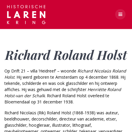
Skip
to
content
Richard Roland Holst
Richard Roland Holst
Op Drift 21 – villa ‘Heidreef’ – woonde
Richard Nicolaüs Roland
Holst
. Hij werd geboren te Amsterdam op 4 december 1868. Hij
tekende, schilderde en was ook glasschilder en hij ontwierp
affiches. Hij was gehuwd met de schrijfster
Henriëtte Roland
Holst-van der Schalk
. Richard Roland Holst overleed te
Bloemendaal op 31 december 1938.
Richard Nicolaüs (Rik) Roland Holst (1868-1938) was auteur,
beeldhouwer, decorschilder, directeur van academie, etser,
glasschilder, hoogleraar, illustrator, lithograaf,
meubelontwerper, ontwerper, schilder, tekenaar, vervaardiger