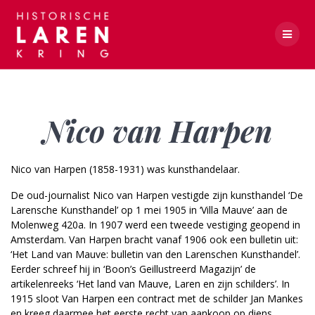
Skip
to
content
Nico van Harpen
Nico van Harpen
Nico van Harpen (1858-1931) was kunsthandelaar.
De oud-journalist Nico van Harpen vestigde zijn kunsthandel ‘De
Larensche Kunsthandel’ op 1 mei 1905 in ‘Villa Mauve’ aan de
Molenweg 420a. In 1907 werd een tweede vestiging geopend in
Amsterdam. Van Harpen bracht vanaf 1906 ook een bulletin uit:
‘Het Land van Mauve: bulletin van den Larenschen Kunsthandel’.
Eerder schreef hij in ‘Boon’s Geillustreerd Magazijn’ de
artikelenreeks ‘Het land van Mauve, Laren en zijn schilders’. In
1915 sloot Van Harpen een contract met de schilder Jan Mankes
en kreeg daarmee het eerste recht van aankoop op diens