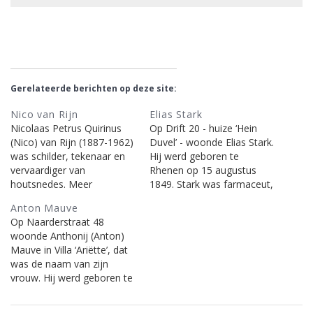
Gerelateerde berichten op deze site:
Nico van Rijn
Elias Stark
Nicolaas Petrus Quirinus
Op Drift 20 - huize ‘Hein
(Nico) van Rijn (1887-1962)
Duvel’ - woonde Elias Stark.
was schilder, tekenaar en
Hij werd geboren te
vervaardiger van
Rhenen op 15 augustus
houtsnedes. Meer
1849. Stark was farmaceut,
informatie: De Valk Lexicon
apotheker en tandarts die
Anton Mauve
| RKD en onderstaande
ook bekend staat als een
Op Naarderstraat 48
berichten op deze site.
der eersten die tandpasta
woonde Anthonij (Anton)
in een tube produceerde.
Mauve in Villa ‘Ariëtte’, dat
Stark beoefende het
was de naam van zijn
schilderen en etsen in
vrouw. Hij werd geboren te
eerste instantie als…
Zaandam op 18 september
1838. Mauve is bekend