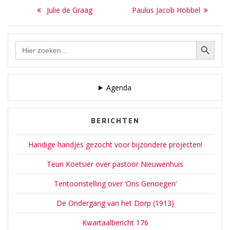
Bericht
geworden van zijn
Previous
Next
Julie de Graag
Paulus Jacob Hobbel
heidelandschappen met
navigatie
post:
post:
schapen, die hij in de
natuur schilderde. Mauve
Zoekknop
Zoek
overleed te Arnhem op 5
naar:
februari 1888. Naar…
Agenda
BERICHTEN
Handige handjes gezocht voor bijzondere projecten!
Teun Koetsier over pastoor Nieuwenhuis
Tentoonstelling over ‘Ons Genoegen’
De Ondergang van het Dorp (1913)
Kwartaalbericht 176