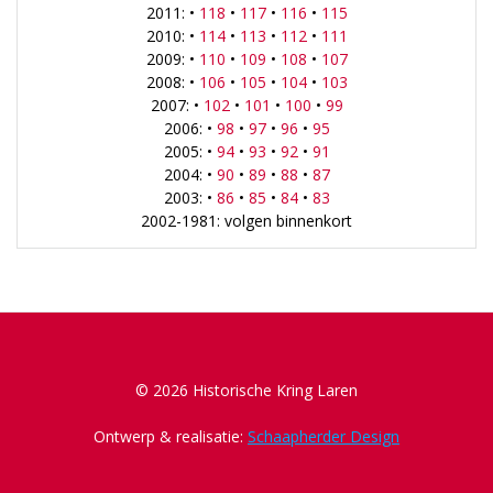
2011: •
118
•
117
•
116
•
115
2010: •
114
•
113
•
112
•
111
2009: •
110
•
109
•
108
•
107
2008: •
106
•
105
•
104
•
103
2007: •
102
•
101
•
100
•
99
2006: •
98
•
97
•
96
•
95
2005: •
94
•
93
•
92
•
91
2004: •
90
•
89
•
88
•
87
2003: •
86
•
85
•
84
•
83
2002-1981: volgen binnenkort
© 2026 Historische Kring Laren
Ontwerp & realisatie:
Schaapherder Design