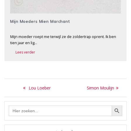
Mijn Moeders Mien Marchant
Mijn moeder roept me terwijl ze de zoldertrap oprent. Ik ben
tien jaar en lig…
Lees verder
Bericht
Previous
Next
Lou Loeber
Simon Moulijn
navigatie
post:
post:
Zoekknop
Zoek
naar: