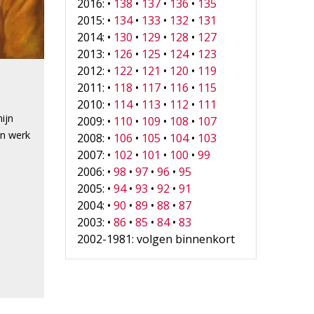
2016: •
138
•
137
•
136
•
135
2015: •
134
•
133
•
132
•
131
2014: •
130
•
129
•
128
•
127
2013: •
126
•
125
•
124
•
123
2012: •
122
•
121
•
120
•
119
3
2011: •
118
•
117
•
116
•
115
2010: •
114
•
113
•
112
•
111
mijn
2009: •
110
•
109
•
108
•
107
en werk
2008: •
106
•
105
•
104
•
103
2007: •
102
•
101
•
100
•
99
2006: •
98
•
97
•
96
•
95
2005: •
94
•
93
•
92
•
91
2004: •
90
•
89
•
88
•
87
2003: •
86
•
85
•
84
•
83
2002-1981: volgen binnenkort