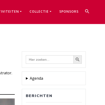
Zoek
TIVITEITEN
COLLECTIE
SPONSORS
naar:
Zoekkno
Zoekknop
Zoek
naar:
strator.
Agenda
BERICHTEN