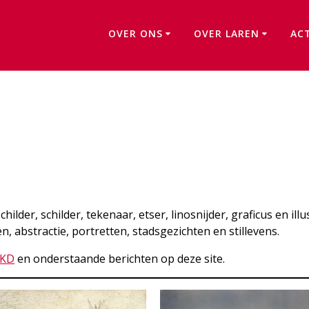
OVER ONS
OVER LAREN
AC
Lou Loeber
lder, schilder, tekenaar, etser, linosnijder, graficus en illu
 abstractie, portretten, stadsgezichten en stillevens.
KD
en onderstaande berichten op deze site.