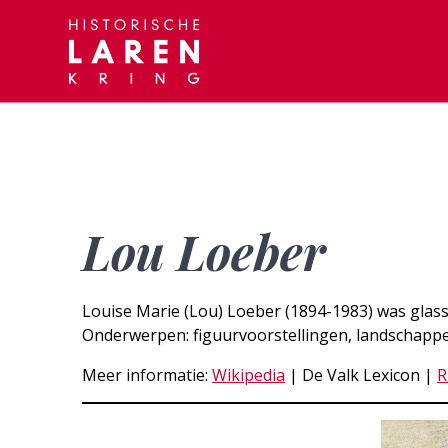
Skip
to
content
Lou Loeber
Louise Marie (Lou) Loeber (1894-1983) was glasschi
Onderwerpen: figuurvoorstellingen, landschappen,
Meer informatie:
Wikipedia
| De Valk Lexicon |
R