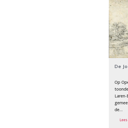
De Jo
Op Op
toonde
Laren-
gemeen
de…
Lees