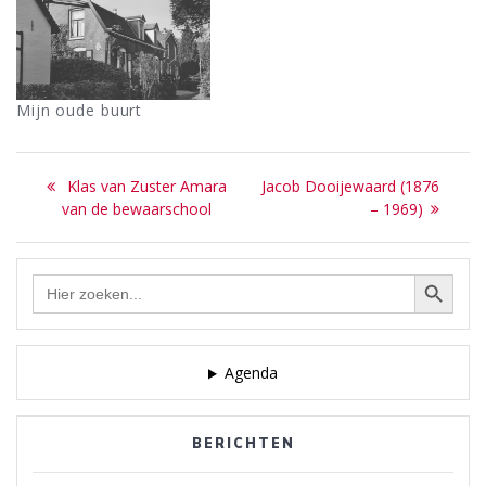
Mijn oude buurt
Bericht
Previous
Next
Klas van Zuster Amara
Jacob Dooijewaard (1876
navigatie
post:
post:
van de bewaarschool
– 1969)
Zoekknop
Zoek
naar:
Agenda
BERICHTEN