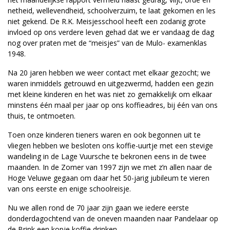
netheid, wellevendheid, schoolverzuim, te laat gekomen en les
niet gekend. De R.K. Meisjesschool heeft een zodanig grote
invloed op ons verdere leven gehad dat we er vandaag de dag
nog over praten met de “meisjes” van de Mulo- examenklas
1948.
Na 20 jaren hebben we weer contact met elkaar gezocht; we
waren inmiddels getrouwd en uitgezwermd, hadden een gezin
met kleine kinderen en het was niet zo gemakkelijk om elkaar
minstens één maal per jaar op ons koffieadres, bij één van ons
thuis, te ontmoeten.
Toen onze kinderen tieners waren en ook begonnen uit te
vliegen hebben we besloten ons koffie-uurtje met een stevige
wandeling in de Lage Vuursche te bekronen eens in de twee
maanden. In de Zomer van 1997 zijn we met z’n allen naar de
Hoge Veluwe gegaan om daar het 50-jarig jubileum te vieren
van ons eerste en enige schoolreisje.
Nu we allen rond de 70 jaar zijn gaan we iedere eerste
donderdagochtend van de oneven maanden naar Pandelaar op
de Brink een kopje koffie drinken.