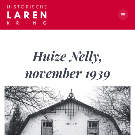
Skip
to
content
Huize Nelly, november 1939
Huize Nelly,
november 1939