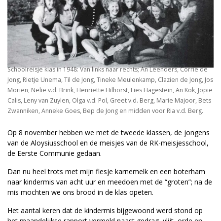
Schoolreisje klas in 1948: Van links naar rechts; An Leenders, Corrie de
Jong, Rietje Unema, Til de Jong, Tineke Meulenkamp, Clazien de Jong, Jos
Moriën, Nelie v.d. Brink, Henriette Hilhorst, Lies Hagestein, An Kok, Jopie
Calis, Leny van Zuylen, Olga v.d. Pol, Greet v.d. Berg, Marie Majoor, Bets
Zwanniken, Anneke Goes, Bep de Jong en midden voor Ria v.d. Berg.
Op 8 november hebben we met de tweede klassen, de jongens
van de Aloysiusschool en de meisjes van de RK-meisjesschool,
de Eerste Communie gedaan.
Dan nu heel trots met mijn flesje karnemelk en een boterham
naar kindermis van acht uur en meedoen met de “groten”; na de
mis mochten we ons brood in de klas opeten.
Het aantal keren dat de kindermis bijgewoond werd stond op
het maandelijkse rapport vermeld naast gedrag, vlijt, orde en