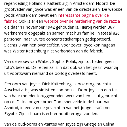
regenkleding Hollandia-Kattenburg in Amsterdam-Noord. De
grootvader van Joyce was er een van de directeuren. De website
Joods Amsterdam bevat een
interessante pagina over de
fabriek
. Ook is er een
website over de herdenking van de razzia
die daar 11 november 1942 gehouden is. Hierbij werden 367
werknemers opgepakt en samen met hun familie, in totaal 826
personen, naar Duitse concentratiekampen gedeporteerd.
Slechts 8 van hen overleefden. Voor zover Joyce kon nagaan
was Walter Kattenburg niet verbonden aan de fabriek.
Van de vrouw van Walter, Sophia Polak, zijn tot heden geen
foto’s bekend. De reden zal zijn dat ook van het gezin waar zij
uit voortkwam niemand de oorlog overleefd heeft.
Een oom van Joyce, Dick Kattenburg, is ook omgebracht in
Auschwitz. Hij was violist en componist. Door Joyce in een tas
van haar moeder teruggevonden werk van hem is uitgebracht
op cd. Dicks jongere broer Tom sneuvelde in de buurt van
Ashdod, in een van de gevechten van het jonge Israël met
Egypte. Zijn lichaam is echter nooit teruggevonden.
Van de oud-ooms en -tantes van Joyce zijn Grietje en Celina