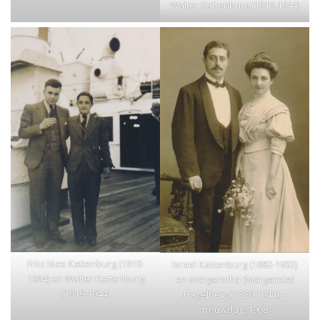
Walter Kattenburg (1919-1944)
Fritz Max Kattenburg (1910-
Israel Kattenburg (1882-1932)
1964) en Walter Kattenburg
en Margaretha (Margarete)
(1919-1944)
Hagelberg (1880-1944) –
trouwdag, 1908