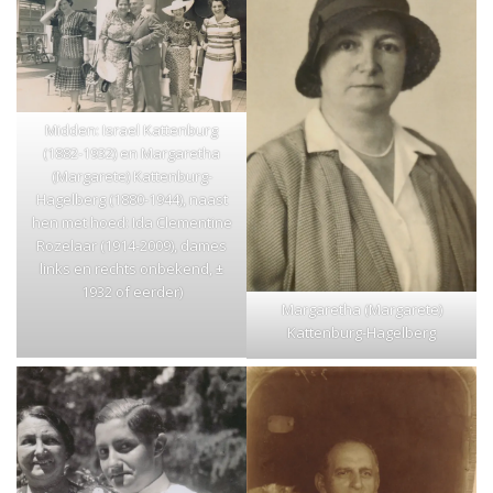
Midden: Israel Kattenburg
(1882-1932) en Margaretha
(Margarete) Kattenburg-
Hagelberg (1880-1944), naast
hen met hoed: Ida Clementine
Rozelaar (1914-2009), dames
links en rechts onbekend, ±
1932 of eerder)
Margaretha (Margarete)
Kattenburg-Hagelberg