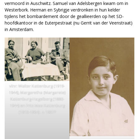
vermoord in Auschwitz. Samuel van Adelsbergen kwam om in
Westerbork. Herman en Sybrigje verdronken in hun kelder
tijdens het bombardement door de geallieerden op het SD-
hoofdkantoor in de Euterpestraat (nu Gerrit van der Veenstraat)
in Amsterdam.
vlnr: Walter Kattenburg (1919-
1944), Margaretha (Margarete)
Kattenburg-Hagelberg (1880-
1944) en Fritz Max Kattenburg
(1910-1964) . ± 1937?