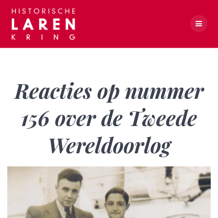
Skip
to
content
Reacties op nummer 156 over de Tweede Wereldoorlog
Reacties op nummer
156 over de Tweede
Wereldoorlog