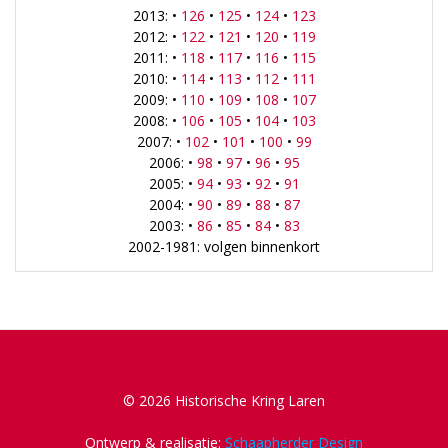
2013: •
126
•
125
•
124
•
123
2012: •
122
•
121
•
120
•
119
2011: •
118
•
117
•
116
•
115
2010: •
114
•
113
•
112
•
111
2009: •
110
•
109
•
108
•
107
2008: •
106
•
105
•
104
•
103
2007: •
102
•
101
•
100
•
99
2006: •
98
•
97
•
96
•
95
2005: •
94
•
93
•
92
•
91
2004: •
90
•
89
•
88
•
87
2003: •
86
•
85
•
84
•
83
2002-1981: volgen binnenkort
© 2026 Historische Kring Laren
Ontwerp & realisatie:
Schaapherder Design