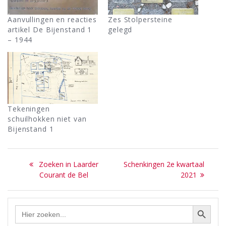
Aanvullingen en reacties
Zes Stolpersteine
artikel De Bijenstand 1
gelegd
– 1944
Tekeningen
schuilhokken niet van
Bijenstand 1
Bericht
Previous
Next
Zoeken in Laarder
Schenkingen 2e kwartaal
navigatie
post:
post:
Courant de Bel
2021
Zoekknop
Zoek
naar: