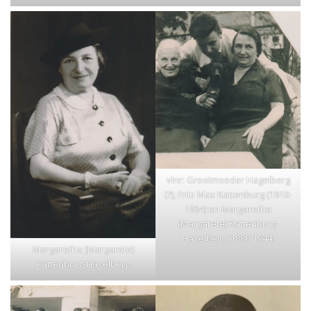
vlnr: Grootmoeder Hagelberg
(?), Fritz Max Kattenburg (1910-
1964) en Margaretha
(Margarete) Kattenburg-
Hagelberg (1880-1944)
Margaretha (Margarete)
Kattenburg-Hagelberg