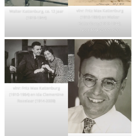
vlnr: Fritz Max Kattenburg
Walter Kattenburg, ca. 12 jaar
(1910-1964) en Walter
(1919-1944)
Kattenburg (1919-1944),
Noordwijk 25-07-1920
vlnr: Fritz Max Kattenburg
(1910-1964) en Ida Clementine
Rozelaar (1914-2009)