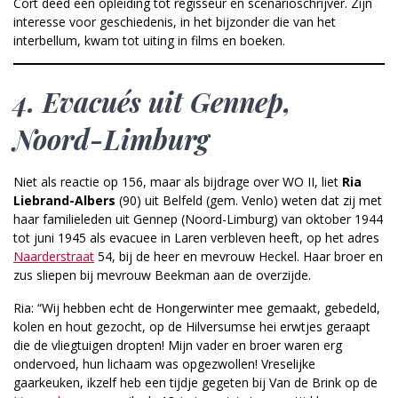
Cort deed een opleiding tot regisseur en scenarioschrijver. Zijn
interesse voor geschiedenis, in het bijzonder die van het
interbellum, kwam tot uiting in films en boeken.
4.
Evacués uit Gennep,
Noord-Limburg
Niet als reactie op 156, maar als bijdrage over WO II, liet
Ria
Liebrand-Albers
(90) uit Belfeld (gem. Venlo) weten dat zij met
haar familieleden uit Gennep (Noord-Limburg) van oktober 1944
tot juni 1945 als evacuee in Laren verbleven heeft, op het adres
Naarderstraat
54, bij de heer en mevrouw Heckel. Haar broer en
zus sliepen bij mevrouw Beekman aan de overzijde.
Ria: “Wij hebben echt de Hongerwinter mee gemaakt, gebedeld,
kolen en hout gezocht, op de Hilversumse hei erwtjes geraapt
die de vliegtuigen dropten! Mijn vader en broer waren erg
ondervoed, hun lichaam was opgezwollen! Vreselijke
gaarkeuken, ikzelf heb een tijdje gegeten bij Van de Brink op de