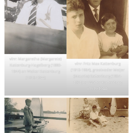
vlnr: Margaretha (Margarete)
vlnr: Fritz Max Kattenburg
Kattenburg-Hagelberg (1880-
(1910-1964), grootvader Meijer
1944) en Walter Kattenburg
(Maurits) Kattenburg (1854-
(1919-1944)
1931) en Walter Kattenburg
(1919-1944)