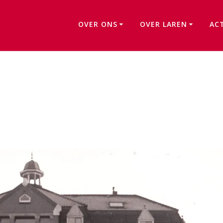
OVER ONS
OVER LAREN
AC
Effe tussedeur