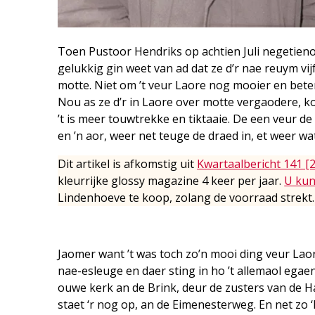
Toen Pustoor Hendriks op achtien Juli negetienong
gelukkig gin weet van ad dat ze d’r nae reuym vij
motte. Niet om ’t veur Laore nog mooier en beter
Nou as ze d’r in Laore over motte vergaodere, ko
’t is meer touwtrekke en tiktaaie. De een veur d
en ’n aor, weer net teuge de draed in, et weer wa
Dit artikel is afkomstig uit
Kwartaalbericht 141 [
kleurrijke glossy magazine 4 keer per jaar.
U kun
Lindenhoeve te koop, zolang de voorraad strekt.
Jaomer want ’t was toch zo’n mooi ding veur Lao
nae-esleuge en daer sting in ho ’t allemaol egaen 
ouwe kerk an de Brink, deur de zusters van de H
staet ‘r nog op, an de Eimenesterweg. En net zo