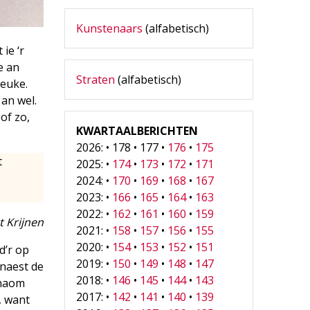
Kunstenaars
(alfabetisch)
ie ‘r
e an
Straten
(alfabetisch)
zeuke.
 an wel.
of zo,
KWARTAALBERICHTEN
2026: • 178 • 177 •
176
•
175
t
2025: •
174
•
173
•
172
•
171
2024: •
170
•
169
•
168
•
167
2023: •
166
•
165
•
164
•
163
2022: •
162
•
161
•
160
•
159
t Krijnen
2021: •
158
•
157
•
156
•
155
2020: •
154
•
153
•
152
•
151
d’r op
2019: •
150
•
149
•
148
•
147
 naest de
2018: •
146
•
145
•
144
•
143
 naom
2017: •
142
•
141
•
140
•
139
, want