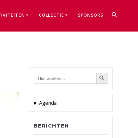
Zoek
TIVITEITEN
COLLECTIE
SPONSORS
naar:
Zoekkno
Zoekknop
Zoek
naar:
Agenda
BERICHTEN