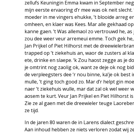
zellufs Keuningin Emma kwam in September neget
mijn eerste ervaoring d’r mee was ok neit slech
moeder in me vingers ehukke, ’t blooide arreg en
omheen, en klaer was Kees. Mar alle gekhaad op ’n
kanne gaen. ’t Was allemaol zo vertrouwd he, as 
zou dee weer veur arremeui emme. Toch gek he,
Jan Prijkel of Piet Hilhorst met de dreewielerbr
trapped op ’t ziekehuis an, waor de zusters al kla
ete, drinke en slaepe. ‘k Zou haost zegge as je do
je omtrint nog zaolig ok, want ze deje ok nog bid
de verpleegsters dee ‘r nou binne, ka’je ok best 
mulle, ’t ging toch good zo. Mar d’r helpt gin mo
naer ’t ziekehuis wulle, mar dat zal ok wel weer
aosem te kurt. Veur Jan Prijkel en Piet Hilhorst is 
Zie ze al gaen met die dreewieler teuge Laoreberg
ze tijd.
In de jaren 80 waren de in Larens dialect geschr
Aan inhoud hebben ze niets verloren zodat wij z