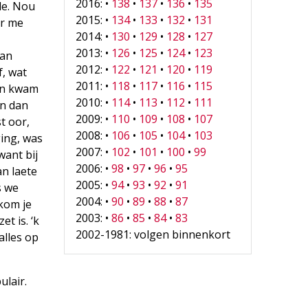
2016: •
138
•
137
•
136
•
135
de. Nou
2015: •
134
•
133
•
132
•
131
ur me
2014: •
130
•
129
•
128
•
127
2013: •
126
•
125
•
124
•
123
Jan
2012: •
122
•
121
•
120
•
119
f, wat
2011: •
118
•
117
•
116
•
115
dan kwam
2010: •
114
•
113
•
112
•
111
en dan
2009: •
110
•
109
•
108
•
107
t oor,
2008: •
106
•
105
•
104
•
103
ging, was
2007: •
102
•
101
•
100
•
99
want bij
2006: •
98
•
97
•
96
•
95
an laete
2005: •
94
•
93
•
92
•
91
s we
2004: •
90
•
89
•
88
•
87
 kom je
2003: •
86
•
85
•
84
•
83
et is. ‘k
2002-1981: volgen binnenkort
alles op
ulair.