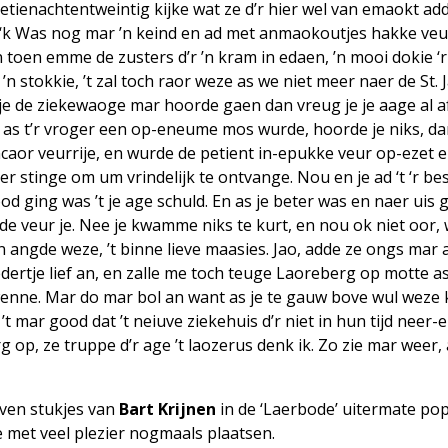
ienachten­tweintig kijke wat ze d’r hier wel van emaokt ad
t. ‘k Was nog mar ’n keind en ad met anmaokoutjes hakke ve
 toen emme de zusters d’r ’n kram in edaen, ’n mooi dokie ‘r
 stokkie, ’t zal toch raor weze as we niet meer naer de St. 
je de ziekewaoge mar hoorde gaen dan vreug je je aage al a
 as t’r vroger een op-eneume mos wurde, hoorde je niks, 
ancaor veurrije, en wurde de petient in-epukke veur op-ezet 
er stinge om um vrindelijk te ontvange. Nou en je ad ‘t ‘r bes
od ging was ’t je age schuld. En as je beter was en naer uis 
de veur je. Nee je kwamme niks te kurt, en nou ok niet oor, 
in angde weze, ’t binne lieve maasies. Jao, adde ze ongs mar 
edertje lief an, en zalle me toch teuge Laoreberg op motte a
 wenne. Mar do mar bol an want as je te gauw bove wul weze
’t mar good dat ’t neiuve ziekehuis d’r niet in hun tijd neer-ez
 op, ze truppe d’r age ’t laozerus denk ik. Zo zie mar weer, 
even stukjes van
Bart Krijnen
in de ‘Laerbode’ uitermate pop
e met veel plezier nogmaals plaatsen.