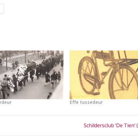
l
edeur
Effe tussedeur
Next
Schildersclub ‘De Tien’ 
post: