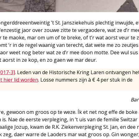
erddreeentweintig ’t St. Jansziekehuis plechtig inwujde, et 
fenzestig jaor over zouwe zitte te vergaodere, wat ze d’r me
 te maoke, mar om um of te breke, of t’r wat aorst veur te 
mt ‘r in de regel waanig van terecht, dat wete me zo zeutjes
e aor weet nog beter wat ze d’r mee doon motte. Dee wul sus 
t aorst in ze kop, en zo gaen we mar deur.
2017-3]
. Leden van de Historische Kring Laren ontvangen he
t hier lid worden
. Losse nummers zijn à € 4 per stuk in de
Bar
re, gewoon om groos op te weze. Ík et net nog effe de boke 
is. Nae de eerste verpleging, in ’t uis van de femilie Switzar
aalige Jozup, kwam de R.K. Ziekenverpleging St. Jan, en dee
 ‘k zeg, daer warre de Laoders mar wat groos op. Gin wonger