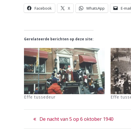
Facebook
X
WhatsApp
E-mai
Gerelateerde berichten op deze site:
Effe tussedeur
Effe tuss
Bericht
Previous
De nacht van 5 op 6 oktober 1940
navigatie
post: