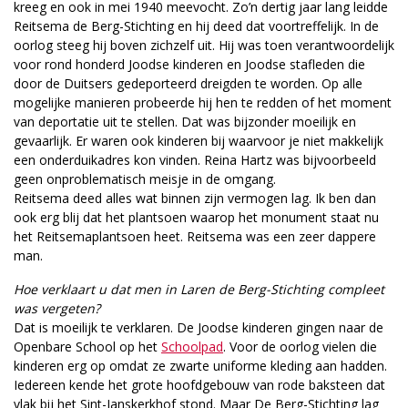
kreeg en ook in mei 1940 meevocht. Zo’n dertig jaar lang leidde
Reitsema de Berg-Stichting en hij deed dat voortreffelijk. In de
oorlog steeg hij boven zichzelf uit. Hij was toen verantwoordelijk
voor rond honderd Joodse kinderen en Joodse stafleden die
door de Duitsers gedeporteerd dreigden te worden. Op alle
mogelijke manieren probeerde hij hen te redden of het moment
van deportatie uit te stellen. Dat was bijzonder moeilijk en
gevaarlijk. Er waren ook kinderen bij waarvoor je niet makkelijk
een onderduikadres kon vinden. Reina Hartz was bijvoorbeeld
geen onproblematisch meisje in de omgang.
Reitsema deed alles wat binnen zijn vermogen lag. Ik ben dan
ook erg blij dat het plantsoen waarop het monument staat nu
het Reitsemaplantsoen heet. Reitsema was een zeer dappere
man.
Hoe verklaart u dat men in Laren de Berg-Stichting compleet
was vergeten?
Dat is moeilijk te verklaren. De Joodse kinderen gingen naar de
Openbare School op het
Schoolpad
. Voor de oorlog vielen die
kinderen erg op omdat ze zwarte uniforme kleding aan hadden.
Iedereen kende het grote hoofdgebouw van rode baksteen dat
vlak bij het Sint-Janskerkhof stond. Maar De Berg-Stichting lag