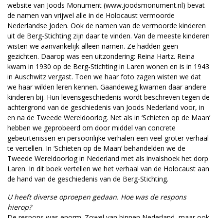
website van Joods Monument (www.joodsmonument.nl) bevat
de namen van vrijwel alle in de Holocaust vermoorde
Nederlandse Joden. Ook de namen van de vermoorde kinderen
uit de Berg-Stichting zijn daar te vinden. Van de meeste kinderen
wisten we aanvankelijk alleen namen. Ze hadden geen
gezichten. Daarop was een uitzondering: Reina Hartz. Reina
kwam in 1930 op de Berg-Stichting in Laren wonen en is in 1943
in Auschwitz vergast. Toen we haar foto zagen wisten we dat
we haar wilden leren kennen. Gaandeweg kwamen daar andere
kinderen bij. Hun levensgeschiedenis wordt beschreven tegen de
achtergrond van de geschiedenis van Joods Nederland voor, in
en na de Tweede Wereldoorlog. Net als in ‘Schieten op de Maan’
hebben we geprobeerd om door middel van concrete
gebeurtenissen en persoonlijke verhalen een veel groter verhaal
te vertellen. In ‘Schieten op de Maan’ behandelden we de
Tweede Wereldoorlog in Nederland met als invalshoek het dorp
Laren. In dit boek vertellen we het verhaal van de Holocaust aan
de hand van de geschiedenis van de Berg-Stichting.
U heeft diverse oproepen gedaan. Hoe was de respons
hierop?
De respons was enorm. Zowel van binnen Nederland, maar ook