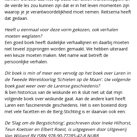
de vierde les zou kunnen zijn dat er in het leven momenten zijn
waarop je je verantwoordelijkheid moet nemen. Reitsema heeft
dat gedaan.
Heeft u eenmaal voor deze vorm gekozen, ook verhalen
moeten weglaten?
Een goed boek heeft duidelijke verhaallijnen en daarbij moeten
niet teveel zijsprongen worden gemaakt. We hebben uiteraard
een keuze moeten maken. Met name wat betreft de
persoonlijke verhalen.
Dit boek is min of meer een vervolg op het boek over Laren in
de Tweede Wereldoorlog ‘Schieten op de Maan’. Uw volgende
boek gaat weer over de Larense geschiedenis?
Ik ben historicus van de wiskunde en ik sluit niet uit dat mijn
volgende boek over wiskunde gaat. Aan de andere kant heeft
Laren een fascinerende geschiedenis. Het is een boeiend dorp
met vele facetten en de Berg-Stichting is er daarvan ook een.
De ‘Slag om de Bergstichting’, geschreven door Ineke Hilhorst,
Teun Koetsier en Elbert Roest, is uitgegeven door Uitgeverij
Van Wijland BV ISBN 978-90-77285-42-8 NUR8