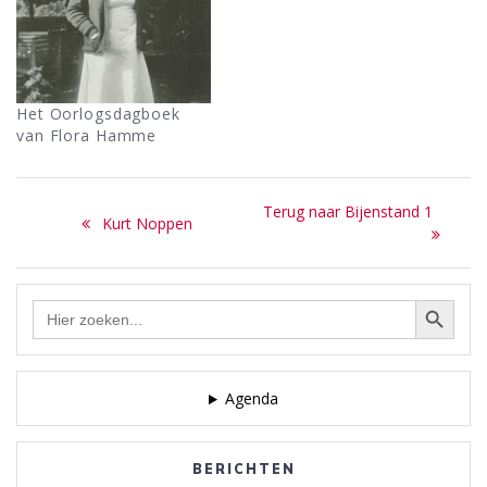
Het Oorlogsdagboek
van Flora Hamme
Bericht
Next
Terug naar Bijenstand 1
Previous
Kurt Noppen
navigatie
post:
post:
Zoekknop
Zoek
naar:
Agenda
BERICHTEN