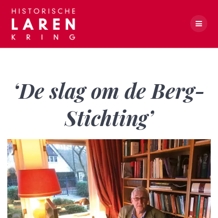
Skip
to
content
‘De slag om de Berg-Stichting’
‘De slag om de Berg-
Stichting’