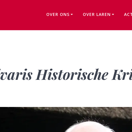
OVER ONS
OVER LAREN
AC
Benoeming archivaris Historische Kring Laren
varis Historische Kr