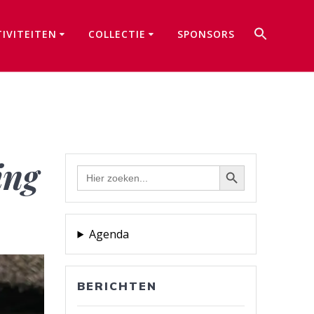
Zoek
TIVITEITEN
COLLECTIE
SPONSORS
naar:
Zoekkno
ing
Zoekknop
Zoek
naar:
Agenda
BERICHTEN