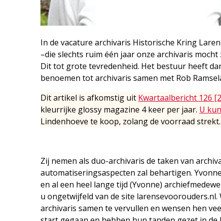
In de vacature archivaris Historische Kring Laren
–die slechts ruim één jaar onze archivaris mocht 
Dit tot grote tevredenheid. Het bestuur heeft 
benoemen tot archivaris samen met Rob Ramsel
Dit artikel is afkomstig uit
Kwartaalbericht 126 [
kleurrijke glossy magazine 4 keer per jaar.
U kun
Lindenhoeve te koop, zolang de voorraad strekt.
Zij nemen als duo-archivaris de taken van archiv
automatiseringsaspecten zal behartigen. Yvonne 
en al een heel lange tijd (Yvonne) archiefmedewe
u ongetwijfeld van de site larensevoorouders.nl
archivaris samen te vervullen en wensen hen veel
start gegaan en hebben hun tanden gezet in de kl