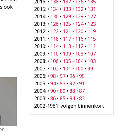
2016: •
138
•
137
•
136
•
135
ls ook
2015: •
134
•
133
•
132
•
131
2014: •
130
•
129
•
128
•
127
2013: •
126
•
125
•
124
•
123
2012: •
122
•
121
•
120
•
119
2011: •
118
•
117
•
116
•
115
2010: •
114
•
113
•
112
•
111
2009: •
110
•
109
•
108
•
107
2008: •
106
•
105
•
104
•
103
2007: •
102
•
101
•
100
•
99
2006: •
98
•
97
•
96
•
95
2005: •
94
•
93
•
92
•
91
2004: •
90
•
89
•
88
•
87
2003: •
86
•
85
•
84
•
83
2002-1981: volgen binnenkort
or