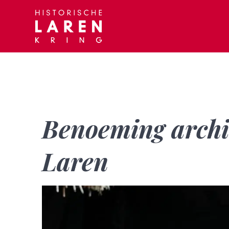
Skip
to
content
Benoeming archi
Laren