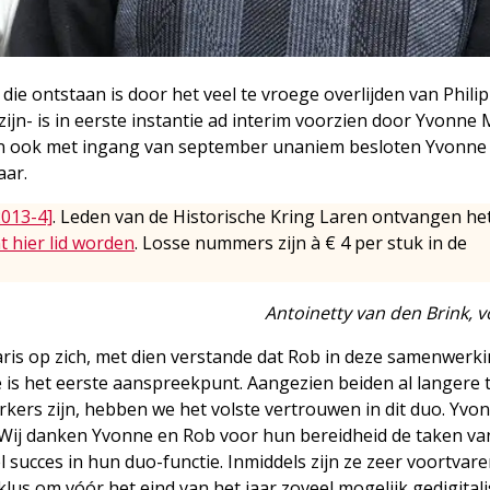
 die ontstaan is door het veel te vroege overlijden van Phili
zijn- is in eerste instantie ad interim voorzien door Yvonne 
dan ook met ingang van september unaniem besloten Yvonne
aar.
2013-4]
. Leden van de Historische Kring Laren ontvangen he
t hier lid worden
. Losse nummers zijn à € 4 per stuk in de
Antoinetty van den Brink, v
aris op zich, met dien verstande dat Rob in deze samenwerk
is het eerste aanspreekpunt. Aangezien beiden al langere t
rkers zijn, hebben we het volste vertrouwen in dit duo. Yvo
. Wij danken Yvonne en Rob voor hun bereidheid de taken va
 succes in hun duo-functie. Inmiddels zijn ze zeer voortvar
us om vóór het eind van het jaar zoveel mogelijk gedigitali