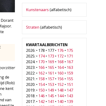
Kunstenaars
(alfabetisch)
p Dorant
Majoor.
Straten
(alfabetisch)
 te
KWARTAALBERICHTEN
t
2026: • 178 • 177 •
176
•
175
2025: •
174
•
173
•
172
•
171
2024: •
170
•
169
•
168
•
167
2023: •
166
•
165
•
164
•
163
oorzitter
2022: •
162
•
161
•
160
•
159
ing de
2021: •
158
•
157
•
156
•
155
ijd (Rob)
2020: •
154
•
153
•
152
•
151
nne kent
2019: •
150
•
149
•
148
•
147
n
2018: •
146
•
145
•
144
•
143
end van
2017: •
142
•
141
•
140
•
139
seerd te