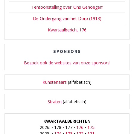
Tentoonstelling over ‘Ons Genoegen’
De Ondergang van het Dorp (1913)
Kwartaalbericht 176
SPONSORS
Bezoek ook de websites van onze sponsors!
Kunstenaars
(alfabetisch)
Straten
(alfabetisch)
KWARTAALBERICHTEN
2026: • 178 • 177 •
176
•
175
2025: •
174
•
173
•
172
•
171