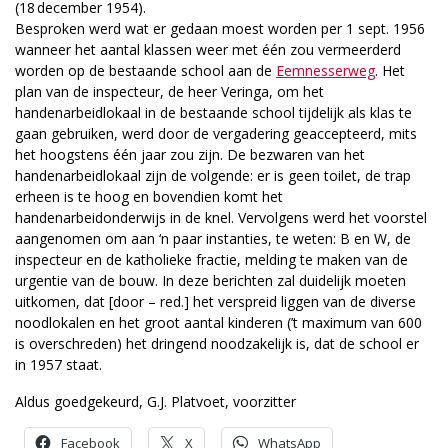
(18 december 1954).
Besproken werd wat er gedaan moest worden per 1 sept. 1956
wanneer het aantal klassen weer met één zou vermeerderd
worden op de bestaande school aan de
Eemnesserweg
. Het
plan van de inspecteur, de heer Veringa, om het
handenarbeidlokaal in de bestaande school tijdelijk als klas te
gaan gebruiken, werd door de vergadering geaccepteerd, mits
het hoogstens één jaar zou zijn. De bezwaren van het
handenarbeidlokaal zijn de volgende: er is geen toilet, de trap
erheen is te hoog en bovendien komt het
handenarbeidonderwijs in de knel. Vervolgens werd het voorstel
aangenomen om aan ‘n paar instanties, te weten: B en W, de
inspecteur en de katholieke fractie, melding te maken van de
urgentie van de bouw. In deze berichten zal duidelijk moeten
uitkomen, dat [door – red.] het verspreid liggen van de diverse
noodlokalen en het groot aantal kinderen (’t maximum van 600
is overschreden) het dringend noodzakelijk is, dat de school er
in 1957 staat.
Aldus goedgekeurd, G.J. Platvoet, voorzitter
Facebook
X
WhatsApp