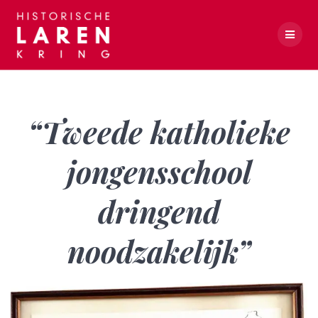
Skip
to
content
“Tweede katholieke jongensschool dringend noodzakelijk”
“Tweede katholieke
jongensschool
dringend
noodzakelijk”