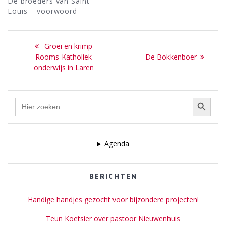
De broeders van Saint
Louis – voorwoord
Bericht
Previous
Groei en krimp
navigatie
post:
Next
Rooms-Katholiek
De Bokkenboer
post:
onderwijs in Laren
Zoekknop
Zoek
naar:
Agenda
BERICHTEN
Handige handjes gezocht voor bijzondere projecten!
Teun Koetsier over pastoor Nieuwenhuis