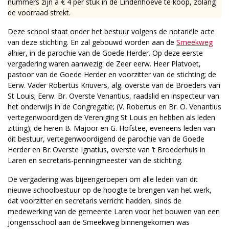
nummers zijn à € 4 per stuk in de Lindenhoeve te koop, zolang
de voorraad strekt.
Deze school staat onder het bestuur volgens de notariële acte
van deze stichting. En zal gebouwd worden aan de
Smeekweg
alhier, in de parochie van de Goede Herder. Op deze eerste
vergadering waren aanwezig: de Zeer eerw. Heer Platvoet,
pastoor van de Goede Herder en voorzitter van de stichting; de
Eerw. Vader Robertus Knuvers, alg. overste van de Broeders van
St Louis; Eerw. Br. Overste Venantius, raadslid en inspecteur van
het onderwijs in de Congregatie; (V. Robertus en Br. O. Venantius
vertegenwoordigen de Vereniging St Louis en hebben als leden
zitting); de heren B. Majoor en G. Hofstee, eveneens leden van
dit bestuur, vertegenwoordigend de parochie van de Goede
Herder en Br. Overste Ignatius, overste van ’t Broederhuis in
Laren en secretaris-penningmeester van de stichting.
De vergadering was bijeengeroepen om alle leden van dit
nieuwe schoolbestuur op de hoogte te brengen van het werk,
dat voorzitter en secretaris verricht hadden, sinds de
medewerking van de gemeente Laren voor het bouwen van een
jongensschool aan de Smeekweg binnengekomen was