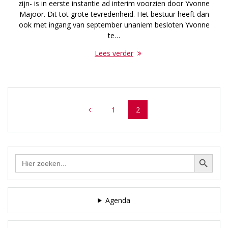
zijn- is in eerste instantie ad interim voorzien door Yvonne
Majoor. Dit tot grote tevredenheid. Het bestuur heeft dan
ook met ingang van september unaniem besloten Yvonne
te…
Lees verder
Posts
Page
Page
1
2
navigation
Zoekknop
Zoek
naar:
Agenda