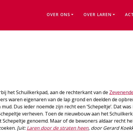
OVER ONS
OVER LAREN
AC
‘t Schepeltje
bij het Schuilkerkpad, aan de rechterkant van de
Zevenende
roers waren eigenaren van de lap grond en deelden de opbr
 mud. Dus ieder noemde zijn recht een ‘Schepeltje’. Dat was 
Schepeltje verheven. Toen de nieuwbouw aan het Schuilker
‘t Schepeltje genoemd. Maar of de bewoners aldaar recht h
tzoeken.
[uit:
Laren door de straten heen
, door Gerard Koek