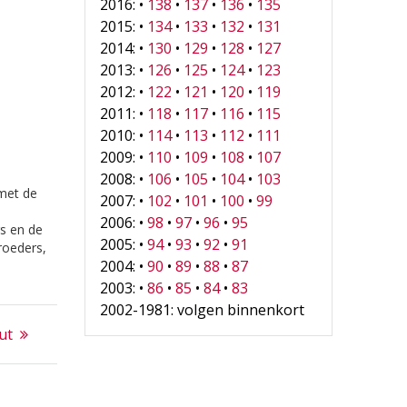
2016: •
138
•
137
•
136
•
135
2015: •
134
•
133
•
132
•
131
2014: •
130
•
129
•
128
•
127
2013: •
126
•
125
•
124
•
123
2012: •
122
•
121
•
120
•
119
2011: •
118
•
117
•
116
•
115
2010: •
114
•
113
•
112
•
111
2009: •
110
•
109
•
108
•
107
2008: •
106
•
105
•
104
•
103
met de
2007: •
102
•
101
•
100
•
99
2006: •
98
•
97
•
96
•
95
rs en de
2005: •
94
•
93
•
92
•
91
roeders,
2004: •
90
•
89
•
88
•
87
e
2003: •
86
•
85
•
84
•
83
d,
2002-1981: volgen binnenkort
jn
ut