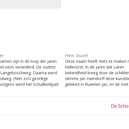
er
Hein Duvel
men zijn in de loop der jaren
Deze naam heeft niets te maken 
el eens veranderd. De oudste
hellevorst. In de jaren dat Laren
Langeboschweg. Daarna werd
bekendheid kreeg door de schilde
dweg. (Niet zo’n gezellige
slimme Jan Hamdorff deze kunstb
volgens werd het Schuilkerkpad
gekleed in fluwelen jas, en de met
aam week voor het
baarden en lange haren begroeid
e ‘Langsakker’. Een
hoofden, getooid met de flambar
ke naamgeving want akkers zijn
rijkelijk voorzien van dranken in zi
Next
De Scho
d aanwezig geweest. Dit…
tuinterras…
post: