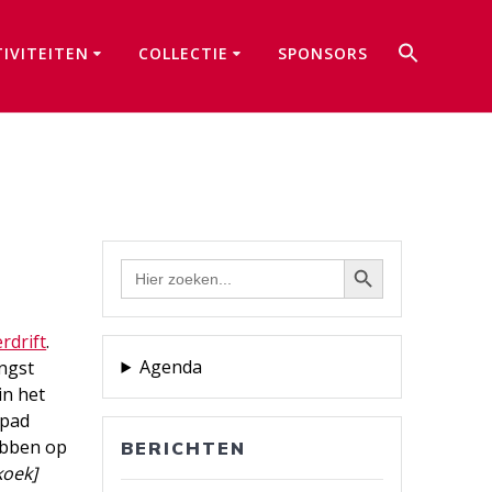
Zoek
TIVITEITEN
COLLECTIE
SPONSORS
naar:
Zoekkno
Zoekknop
Zoek
naar:
rdrift
.
Agenda
engst
in het
kpad
ebben op
BERICHTEN
koek]