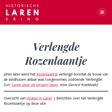
Skip
to
content
Verlengde Rozenlaantje
Verlengde
Rozenlaantje
Jaren later werd het
Rozenlaantje
verlengd doordat de bouw van
de landhuizen aldaar was toegenomen; zodoende ‘Verlengde’.
[uit:
Laren door de straten heen
, door Gerard Koekkoek]
Overzicht van
straten in Laren
| Berichten over het Verlengde
Rozenlaantje op deze site: