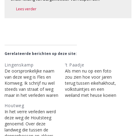
Lees verder
Gerelateerde berichten op deze site:
Lingenskamp
’t Paadje
De oorspronkelijke naam
Als men nu op een foto
van deze weg is Fles en
zou zien hoe voor jaren
Komweg. Ik schrijf nu wel
terug tussen eikehakhout,
steeds van straat of weg
volkstuintjes en een
maar in het verleden waren
weiland met heuse koeien
er geen verharde wegen,
een smal slingerend paadje
Houtweg
uitgesloten de
liep, waarlangs de kinderen
In het verre verleden werd
Rijksstraatweg die het dorp
bramen zochten en geen
deze weg de Houtsteeg
doorkruiste. Aan die weg
huizen stonden, zou men
genoemd. Over deze
stond maar één
verbaasd de handen in
landweg die tussen de
eenvoudige woning nl. die
elkaar slaan en uitroepen:
dennenbossen en akkers