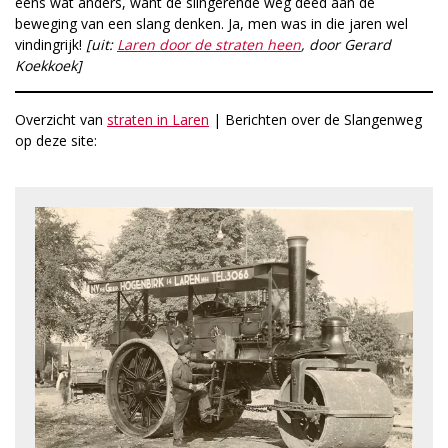
eens wat anders, want de slingerende weg deed aan de
beweging van een slang denken. Ja, men was in die jaren wel
vindingrijk!
[uit:
Laren door de straten heen
, door Gerard
Koekkoek]
Overzicht van
straten in Laren
| Berichten over de Slangenweg
op deze site: