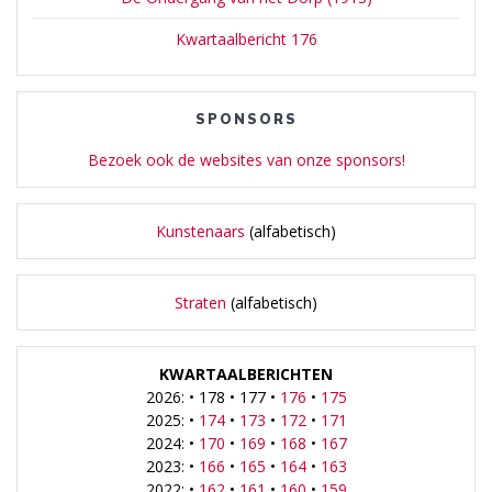
Kwartaalbericht 176
SPONSORS
Bezoek ook de websites van onze sponsors!
Kunstenaars
(alfabetisch)
Straten
(alfabetisch)
KWARTAALBERICHTEN
2026: • 178 • 177 •
176
•
175
2025: •
174
•
173
•
172
•
171
2024: •
170
•
169
•
168
•
167
2023: •
166
•
165
•
164
•
163
2022: •
162
•
161
•
160
•
159