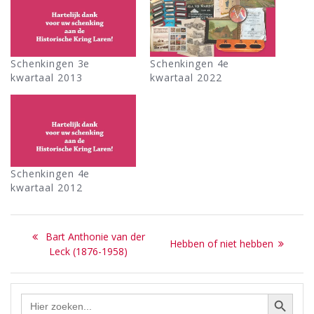
Schenkingen 3e
Schenkingen 4e
kwartaal 2013
kwartaal 2022
Schenkingen 4e
kwartaal 2012
Bericht
Previous
Bart Anthonie van der
Next
Hebben of niet hebben
navigatie
post:
Leck (1876-1958)
post:
Zoekknop
Zoek
naar: