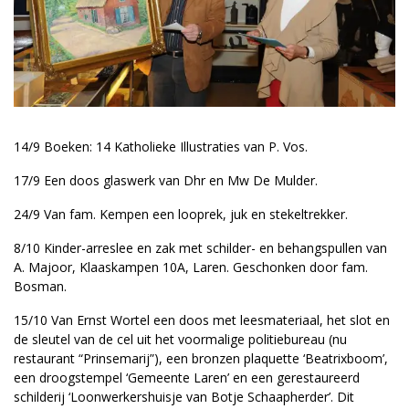
14/9 Boeken: 14 Katholieke Illustraties van P. Vos.
17/9 Een doos glaswerk van Dhr en Mw De Mulder.
24/9 Van fam. Kempen een looprek, juk en stekeltrekker.
8/10 Kinder-arreslee en zak met schilder- en behangspullen van
A. Majoor, Klaaskampen 10A, Laren. Geschonken door fam.
Bosman.
15/10 Van Ernst Wortel een doos met leesmateriaal, het slot en
de sleutel van de cel uit het voormalige politiebureau (nu
restaurant “Prinsemarij”), een bronzen plaquette ‘Beatrixboom’,
een droogstempel ‘Gemeente Laren’ en een gerestaureerd
schilderij ‘Loonwerkershuisje van Botje Schaapherder’. Dit