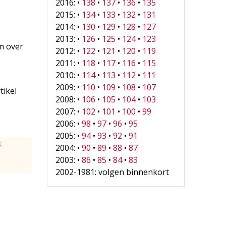
2016: •
138
•
137
•
136
•
135
2015: •
134
•
133
•
132
•
131
2014: •
130
•
129
•
128
•
127
2013: •
126
•
125
•
124
•
123
lm over
2012: •
122
•
121
•
120
•
119
2011: •
118
•
117
•
116
•
115
2010: •
114
•
113
•
112
•
111
.
2009: •
110
•
109
•
108
•
107
tikel
2008: •
106
•
105
•
104
•
103
2007: •
102
•
101
•
100
•
99
2006: •
98
•
97
•
96
•
95
2005: •
94
•
93
•
92
•
91
t
2004: •
90
•
89
•
88
•
87
2003: •
86
•
85
•
84
•
83
2002-1981: volgen binnenkort