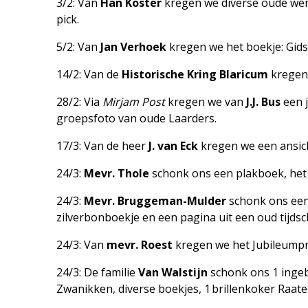
3/2: Van
Han Koster
kregen we diverse oude werk
pick.
5/2: Van
Jan Verhoek
kregen we het boekje: Gids
14/2: Van de
Historische Kring Blaricum
kregen 
28/2: Via
Mirjam Post
kregen we van
J.J. Bus
een j
groepsfoto van oude Laarders.
17/3: Van de heer
J. van Eck
kregen we een ansich
24/3:
Mevr. Thole
schonk ons een plakboek, het I
24/3:
Mevr. Bruggeman-Mulder
schonk ons een
zilverbonboekje en een pagina uit een oud tijdsch
24/3: Van
mevr. Roest
kregen we het Jubileump
24/3: De familie
Van Walstijn
schonk ons 1 ingebo
Zwanikken, diverse boekjes, 1 brillenkoker Raate