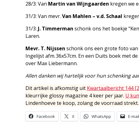
28/3: Van
Martin van Wijngaarden
kregen we e
31/3: Van mevr.
Van Mahlen – v.d. Schaal
kregen 
31/3:
J. Timmerman
schonk ons het boekje “Kent 
Laren.
Mevr. T. Nijssen
schonk ons een grote foto van 
Ingelijst afm. 36x57cm. En een Duits boek met de t
over Max Liebermann.
Allen danken wij hartelijk voor hun schenking aa
Dit artikel is afkomstig uit
Kwartaalbericht 144 [
kleurrijke glossy magazine 4 keer per jaar.
U kun
Lindenhoeve te koop, zolang de voorraad strekt.
Facebook
X
WhatsApp
E-mai