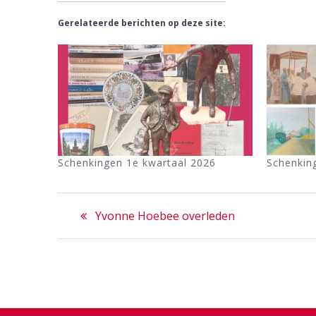
Gerelateerde berichten op deze site:
Schenkingen 1e kwartaal 2026
Schenkin
Bericht
Previous
Yvonne Hoebee overleden
navigatie
post: