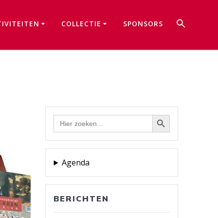
Zoek
TIVITEITEN
COLLECTIE
SPONSORS
naar:
Zoekkno
Zoekknop
Zoek
naar:
Agenda
BERICHTEN