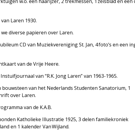
tuigen w.o. een haarijzer, 2 trekmessen, 1 zeisblad en een
 van Laren 1930.
we diverse papieren over Laren.
ubileum CD van Muziekvereniging St. Jan, 4 foto’s en een ing
tkaart van de Vrije Heere.
nstuifjournaal van “R.K. Jong Laren” van 1963-1965.
 bouwsteen van het Nederlands Studenten Sanatorium, 1
rift over Laren.
rogramma van de K.A.B.
nden Katholieke Illustratie 1925, 3 delen familiekroniek
land en 1 kalender Van Wijland.