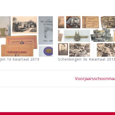
gen 1e kwartaal 2019
Schenkingen 3e Kwartaal 201
Next
Voorjaarsschoonma
post: