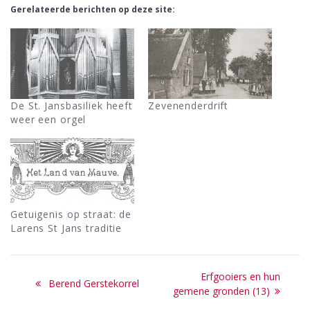
Gerelateerde berichten op deze site:
De St. Jansbasiliek heeft
Zevenenderdrift
weer een orgel
Getuigenis op straat: de
Larens St Jans traditie
Bericht
Next
Erfgooiers en hun
Previous
Berend Gerstekorrel
navigatie
post:
gemene gronden (13)
post: