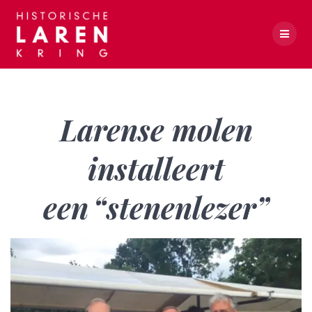
Skip
to
content
Larense molen installeert een “stenenlezer”
Larense molen
installeert
een “stenenlezer”