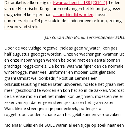
Dit artikel is afkomstig uit
Kwartaalbericht 138 [2016-4]
. Leden
van de Historische Kring Laren ontvangen het kleurrijke glossy
magazine 4 keer per jaar.
U kunt hier lid worden
. Losse
nummers zijn à € 4 per stuk in de Lindenhoeve te koop, zolang
de voorraad strekt.
Jan G. van den Brink, Terreinbeheer SOLL
Door de veelvuldige regenval (helaas geen wijwater) kon pas
half augustus geoogst worden. Onze verwachtingen kwamen uit
en onze inspanningen werden beloond met een aantal tonnen
prachtige roggekorrels. De korrel was wat fijner dan de normale
winterrogge, maar veel uniformer en mooier. Écht glanzend
graan! Omdat we loonbedrijf Post uit Eemnes een
onkruidbespuiting hebben laten uitvoeren, hoefde het graan niet
meer geschoond te worden en kon het zo in de zakken. Voordat
de Larense molen met het malen kon beginnen, moesten we er
zeker van zijn dat er geen steentjes tussen het graan zaten.
Want kleine steentjes in je pannenkoek, poffertjes of
roggebrood zouden schade aan het gebit kunnen veroorzaken.
Molenaar Calis en de SOLL waren al een tijdje op zoek naar een