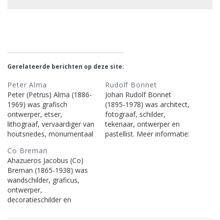
Gerelateerde berichten op deze site:
Peter Alma
Rudolf Bonnet
Peter (Petrus) Alma (1886-
Johan Rudolf Bonnet
1969) was grafisch
(1895-1978) was architect,
ontwerper, etser,
fotograaf, schilder,
lithograaf, vervaardiger van
tekenaar, ontwerper en
houtsnedes, monumentaal
pastellist. Meer informatie:
kunstenaar, wandschilder,
Wikipedia | De Valk
Co Breman
schilder, ontwerper en
Lexicon | RKD en
Ahazueros Jacobus (Co)
vervaardiger van mozaïek.
onderstaande berichten op
Breman (1865-1938) was
Meer informatie: Wikipedia
deze site.
wandschilder, graficus,
| De Valk Lexicon | RKD
ontwerper,
en onderstaande berichten
decoratieschilder en
op deze site.
schilder en van
landschappen, stillevens en