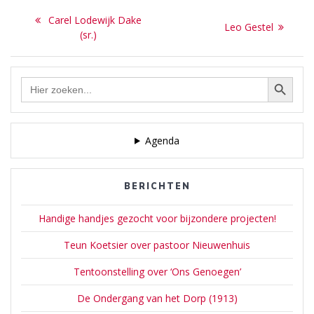
Bericht
dorpsgezichten. Meer
Previous
Carel Lodewijk Dake
Next
informatie: Wikipedia | De
Leo Gestel
navigatie
post:
(sr.)
Valk Lexicon | RKD en
post:
onderstaande berichten op
deze site.
Zoekknop
Zoek
naar:
Agenda
BERICHTEN
Handige handjes gezocht voor bijzondere projecten!
Teun Koetsier over pastoor Nieuwenhuis
Tentoonstelling over ‘Ons Genoegen’
De Ondergang van het Dorp (1913)