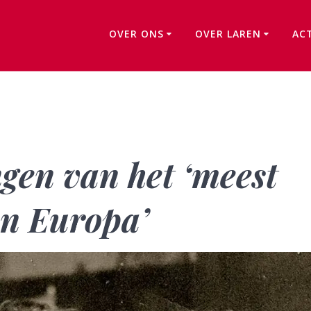
OVER ONS
OVER LAREN
AC
Jeugdherinneringen van het ‘meest gewenste kind van Europa’
gen van het ‘meest
an Europa’