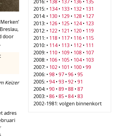
2016: •
138
•
137
•
136
•
135
2015: •
134
•
133
•
132
•
131
2014: •
130
•
129
•
128
•
127
e Merken’
2013: •
126
•
125
•
124
•
123
Breslau,
2012: •
122
•
121
•
120
•
119
d door
2011: •
118
•
117
•
116
•
115
.
2010: •
114
•
113
•
112
•
111
2009: •
110
•
109
•
108
•
107
t
2008: •
106
•
105
•
104
•
103
2007: •
102
•
101
•
100
•
99
2006: •
98
•
97
•
96
•
95
2005: •
94
•
93
•
92
•
91
m Keizer
2004: •
90
•
89
•
88
•
87
2003: •
86
•
85
•
84
•
83
2002-1981: volgen binnenkort
t adres
ebruari
r
s