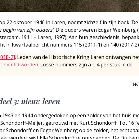
 22 oktober 1946 in Laren, noemt zichzelf in zijn boek ‘D
 begin van zijn ouders’
. Die ouders waren Edgar Weinberg (
sterdam, 1911 – Laren, 1997). Aan hun geschiedenis, bepaal
t in Kwartaalbericht nummers 115 (2011-1) en 140 (2017-2)
2018-2]
. Leden van de Historische Kring Laren ontvangen he
t hier lid worden
. Losse nummers zijn à € 4 per stuk in de
Wi
eel 3: nieuw leven
n 1943 en 1944 ondergedoken op een zolder van het huis me
 Schöndorff-Meijer, getrouwd met Kurt Schöndorff. Tot 16 f
aar Schöndorff en Edgar Weinberg op de zolder, het echtpaa
pakt werden, wist Ella Schöndorff te ontsnappen. De Duitser