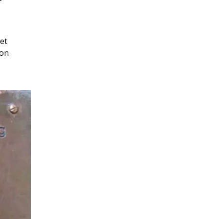
iet
oon