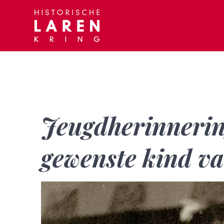
Skip
to
content
Jeugdherinnerin
gewenste kind v