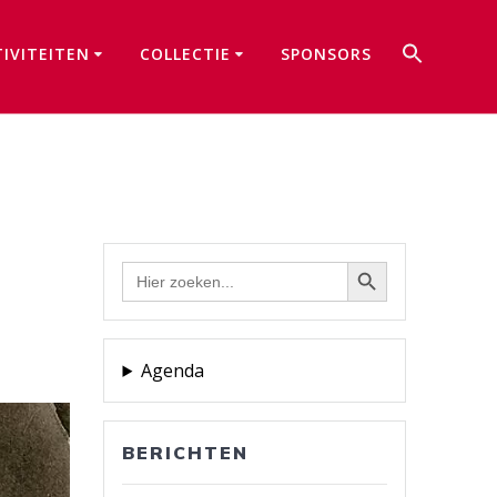
Zoek
TIVITEITEN
COLLECTIE
SPONSORS
naar:
Zoekkno
Zoekknop
Zoek
naar:
Agenda
BERICHTEN