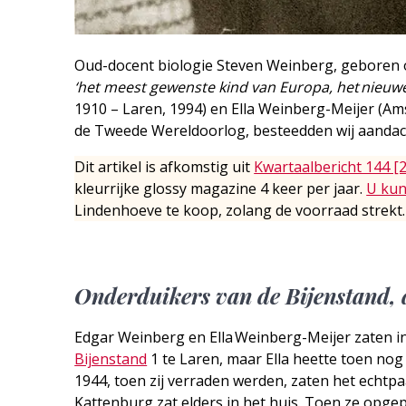
Oud-docent biologie Steven Weinberg, geboren op
‘het meest gewenste kind van Europa, het nieuwe
1910 – Laren, 1994) en Ella Weinberg-Meijer (Am
de Tweede Wereldoorlog, besteedden wij aandach
Dit artikel is afkomstig uit
Kwartaalbericht 144 [
kleurrijke glossy magazine 4 keer per jaar.
U kun
Lindenhoeve te koop, zolang de voorraad strekt.
Onderduikers van de Bijenstand, d
Edgar Weinberg en Ella Weinberg-Meijer zaten i
Bijenstand
1 te Laren, maar Ella heette toen nog
1944, toen zij verraden werden, zaten het echtp
Kattenburg zat elders in het huis. Toen ze opge