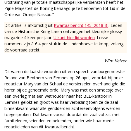
uitstraling van je totale maatschappelijke verdiensten heeft het
Zijne Majesteit de Koning behaagd je te benoemen tot Lid in de
Orde van Oranje-Nassau.”
Dit artikel is afkomstig uit
Kwartaalbericht 145 [2018-3]
. Leden
van de Historische Kring Laren ontvangen het kleurrijke glossy
magazine 4 keer per jaar.
U kunt hier lid worden
. Losse
nummers zijn à € 4 per stuk in de Lindenhoeve te koop, zolang
de voorraad strekt.
Wim Keizer
Dit waren de laatste woorden uit een speech van burgemeester
Roland van Benthem van Eemnes op 26 april, voordat hij onze
redacteur Mary van der Schaal de versierselen overhandigde die
horen bij de genoemde orde. Mary was met een smoesje over
een overleg met een wethouder naar het BEL-kantoor in
Eemnes gelokt en groot was haar verbazing toen ze de zaal
binnenkwam waar alle geridderden achtereenvolgens werden
toegesproken. Dat kwam vooral doordat die zaal vol zat met
familieleden, vrienden en bekenden, onder wie haar mede-
redactieleden van dit Kwartaalbericht.