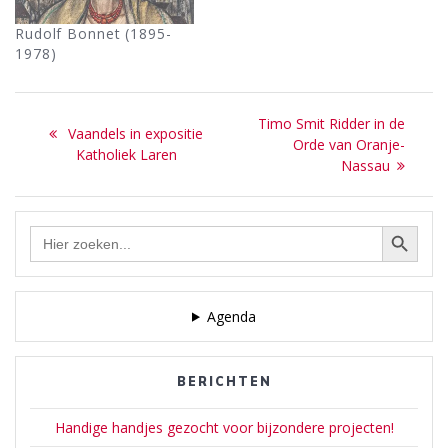
Rudolf Bonnet (1895-
1978)
Bericht
Next
Timo Smit Ridder in de
Previous
Vaandels in expositie
navigatie
post:
Orde van Oranje-
post:
Katholiek Laren
Nassau
Zoekknop
Zoek
naar:
Agenda
BERICHTEN
Handige handjes gezocht voor bijzondere projecten!