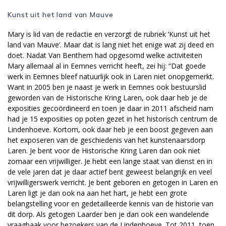
Kunst uit het land van Mauve
Mary is lid van de redactie en verzorgt de rubriek ‘Kunst uit het
land van Mauve’. Maar dat is lang niet het enige wat zij deed en
doet. Nadat Van Benthem had opgesomd welke activiteiten
Mary allemaal al in Eemnes verricht heeft, zei hij: “Dat goede
werk in Eemnes bleef natuurlijk ook in Laren niet onopgemerkt.
Want in 2005 ben je naast je werk in Eemnes ook bestuurslid
geworden van de Historische Kring Laren, ook daar heb je de
exposities gecoördineerd en toen je daar in 2011 afscheid nam
had je 15 exposities op poten gezet in het historisch centrum de
Lindenhoeve. Kortom, ook daar heb je een boost gegeven aan
het exposeren van de geschiedenis van het kunstenaarsdorp
Laren. Je bent voor de Historische Kring Laren dan ook niet
zomaar een vrijwilliger. Je hebt een lange staat van dienst en in
de vele jaren dat je daar actief bent geweest belangrijk en veel
vrijwilligerswerk verricht. Je bent geboren en getogen in Laren en
Laren ligt je dan ook na aan het hart, je hebt een grote
belangstelling voor en gedetailleerde kennis van de historie van
dit dorp. Als getogen Laarder ben je dan ook een wandelende
vraagbaak voor bezoekers van de Lindenhoeve. Tot 2011, toen