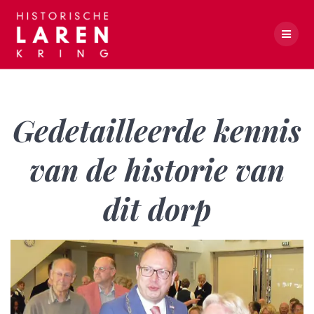
Skip
to
content
Gedetailleerde kennis van de historie van dit dorp
Gedetailleerde kennis
van de historie van
dit dorp