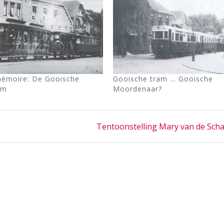
mémoire: De Gooische
Gooische tram … Gooische
am
Moordenaar?
Next
Tentoonstelling Mary van de Scha
post: