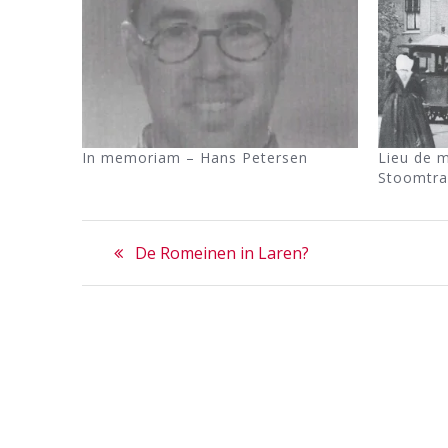
In memoriam – Hans Petersen
Lieu de 
Stoomtr
Bericht
Previous
De Romeinen in Laren?
navigatie
post: