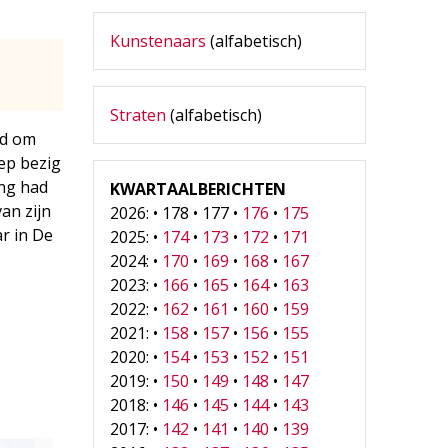
Kunstenaars
(alfabetisch)
Straten
(alfabetisch)
md om
ep bezig
ing had
KWARTAALBERICHTEN
an zijn
2026: • 178 • 177 •
176
•
175
ar in De
2025: •
174
•
173
•
172
•
171
2024: •
170
•
169
•
168
•
167
2023: •
166
•
165
•
164
•
163
2022: •
162
•
161
•
160
•
159
2021: •
158
•
157
•
156
•
155
2020: •
154
•
153
•
152
•
151
2019: •
150
•
149
•
148
•
147
2018: •
146
•
145
•
144
•
143
2017: •
142
•
141
•
140
•
139