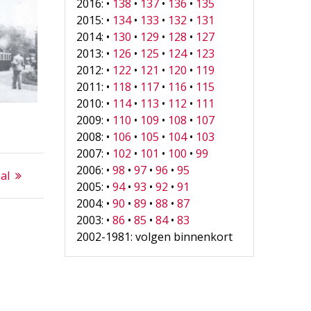
2016: •
138
•
137
•
136
•
135
2015: •
134
•
133
•
132
•
131
2014: •
130
•
129
•
128
•
127
2013: •
126
•
125
•
124
•
123
2012: •
122
•
121
•
120
•
119
2011: •
118
•
117
•
116
•
115
2010: •
114
•
113
•
112
•
111
2009: •
110
•
109
•
108
•
107
2008: •
106
•
105
•
104
•
103
2007: •
102
•
101
•
100
•
99
2006: •
98
•
97
•
96
•
95
al
2005: •
94
•
93
•
92
•
91
2004: •
90
•
89
•
88
•
87
2003: •
86
•
85
•
84
•
83
2002-1981: volgen binnenkort