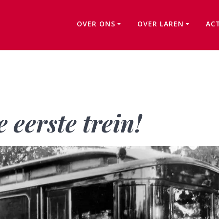
OVER ONS
OVER LAREN
AC
Eindelijk komt de eerste trein!
 eerste trein!