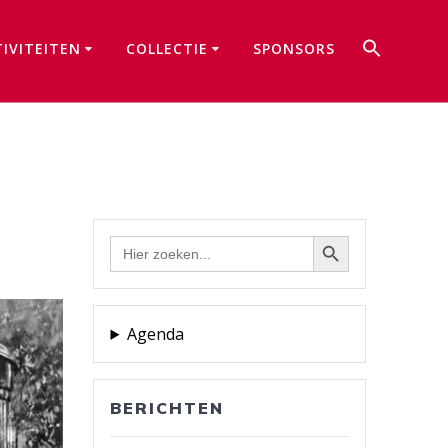
Zoek
TIVITEITEN
COLLECTIE
SPONSORS
naar:
Zoekkno
Zoekknop
Zoek
naar:
Agenda
BERICHTEN