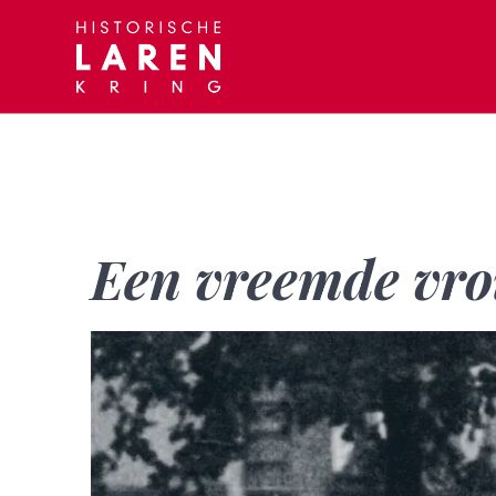
Skip
to
content
Een vreemde vro