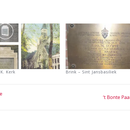
.K. Kerk
Brink – Sint Jansbasiliek
e
Next
‘t Bonte Paa
post: