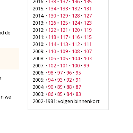
2016: •
138
•
137
•
136
•
135
2015: •
134
•
133
•
132
•
131
2014: •
130
•
129
•
128
•
127
2013: •
126
•
125
•
124
•
123
2012: •
122
•
121
•
120
•
119
nd de
2011: •
118
•
117
•
116
•
115
2010: •
114
•
113
•
112
•
111
2009: •
110
•
109
•
108
•
107
2008: •
106
•
105
•
104
•
103
2007: •
102
•
101
•
100
•
99
2006: •
98
•
97
•
96
•
95
n
2005: •
94
•
93
•
92
•
91
2004: •
90
•
89
•
88
•
87
2003: •
86
•
85
•
84
•
83
en we
2002-1981: volgen binnenkort