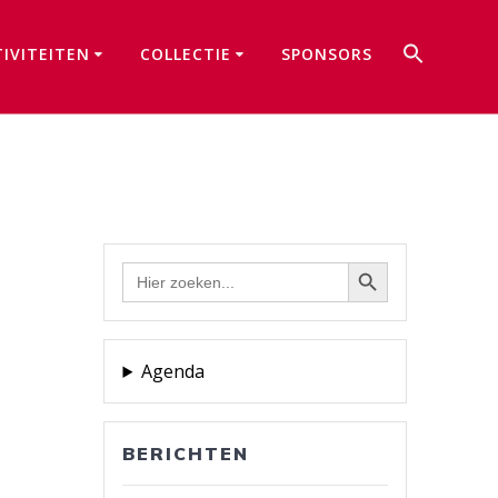
Zoek
TIVITEITEN
COLLECTIE
SPONSORS
naar:
Zoekkno
Zoekknop
Zoek
naar:
Agenda
BERICHTEN