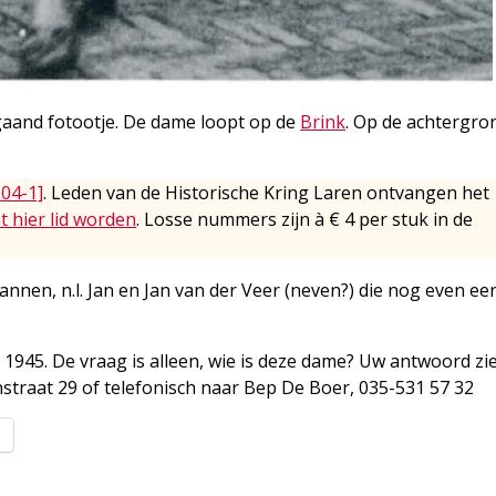
gaand fotootje. De dame loopt op de
Brink
. Op de achtergro
004-1]
. Leden van de Historische Kring Laren ontvangen het
t hier lid worden
. Losse nummers zijn à € 4 per stuk in de
annen, n.l. Jan en Jan van der Veer (neven?) die nog even ee
 1945. De vraag is alleen, wie is deze dame? Uw antwoord zi
traat 29 of telefonisch naar Bep De Boer, 035-531 57 32
l